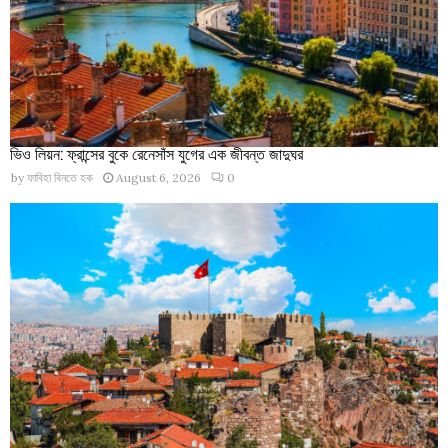
ভিও লিয়ন: ফ্রান্সের বুকে রেনেসাঁস যুগের এক জীবন্ত জাদুঘর
by
ফাবিহা বিনতে হক
August 6, 2026
0