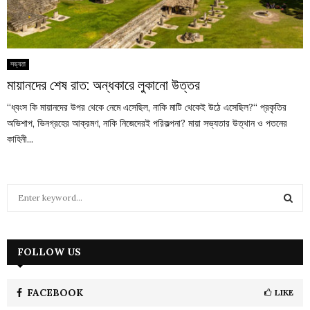
সভ্যতা
মায়ানদের শেষ রাত: অন্ধকারে লুকানো উত্তর
“ধ্বংস কি মায়ানদের উপর থেকে নেমে এসেছিল, নাকি মাটি থেকেই উঠে এসেছিল?“ প্রকৃতির
অভিশাপ, ভিনগ্রহের আক্রমণ, নাকি নিজেদেরই পরিকল্পনা? মায়া সভ্যতার উত্থান ও পতনের
কাহিনী...
S
e
a
S
r
c
FOLLOW US
E
h
f
A
o
FACEBOOK
LIKE
r
R