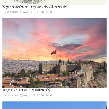
তিমুর শাহ দুররানি: এক সাম্রাজ্যের উত্তরাধিকারীর গল্প
by
আশা রহমান
August 9, 2026
0
আঙ্কারা দুর্গ: মেঘের দেশে রাজাদের বাড়ি!
by
আশা রহমান
August 9, 2026
0