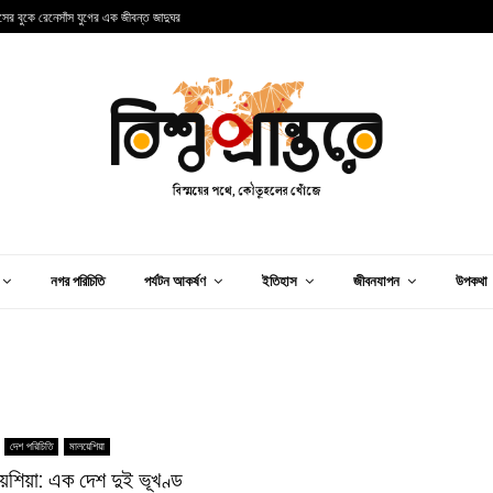
ান্সের বুকে রেনেসাঁস যুগের এক জীবন্ত জাদুঘর
আ
নগর পরিচিতি
পর্যটন আকর্ষণ
ইতিহাস
জীবনযাপন
উপকথা
দেশ পরিচিতি
মালয়েশিয়া
়েশিয়া: এক দেশ দুই ভূখণ্ড