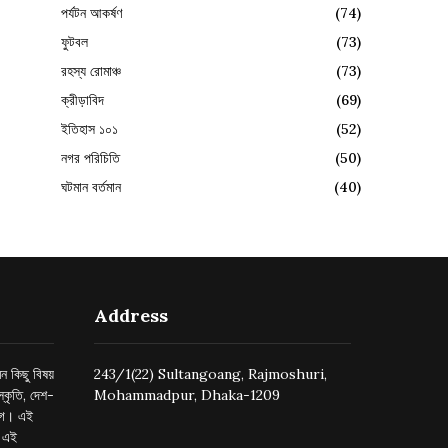
পর্যটন আকর্ষণ
(74)
ফুটবল
(73)
রহস্য রোমাঞ্চ
(73)
ক্রীড়াবিদ
(69)
ইতিহাস ১০১
(52)
নগর পরিচিতি
(50)
ঘটমান বর্তমান
(40)
Address
ন কিছু বিষয়
243/1(22) Sultangoang, Rajmoshuri,
্কৃতি, দেশ-
Mohammadpur, Dhaka-1209
ুগে। এই
র এই