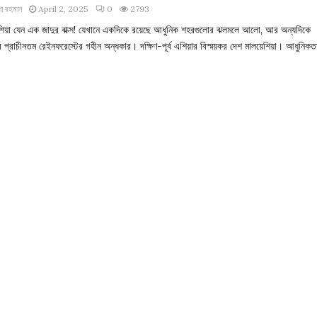
া রহমান
April 2, 2025
0
2793
েশিয়া যেন এক জাদুর বাক্স! যেখানে একদিকে রয়েছে আধুনিক শহরগুলোর ঝলমলে আলো, আর অন্যদিকে
র প্রাচীনতম রেইনফরেস্টের গহীন অন্ধকার। দক্ষিণ-পূর্ব এশিয়ার বিস্ময়কর দেশ মালয়েশিয়া। আধুনিকতা