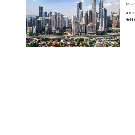
by
আশ
মালয়
পৃথিবী