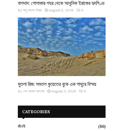
বাগদাদ: গোলাকার শহর থেকে আধুনিক ইরাকের হৃৎপিণ্ড
by
আবু সালেহ পিয়ার
August 5, 2026
0
মুতলা রিজ: সমতল কুয়েতের বুকে এক পাথুরে বিস্ময়
by
শেখ আহাদ আহসান
August 3, 2026
0
CATEGORIES
জীবনী
(86)