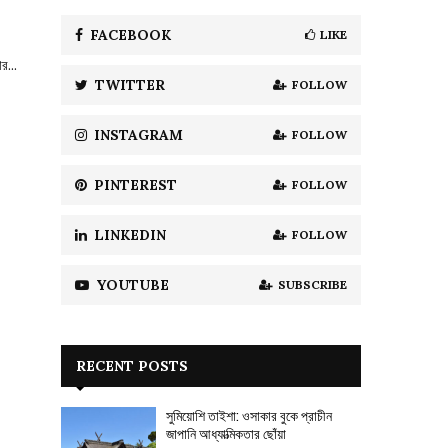
f
A
o
FACEBOOK
LIKE
r
R
র...
:
TWITTER
FOLLOW
C
H
INSTAGRAM
FOLLOW
PINTEREST
FOLLOW
LINKEDIN
FOLLOW
YOUTUBE
SUBSCRIBE
RECENT POSTS
সুমিয়োশি তাইশা: ওসাকার বুকে প্রাচীন
জাপানি আধ্যাত্মিকতার ছোঁয়া