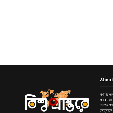
About
বিশ্বপ্রান
রয়েছে যেগু
সমাজের গল্
কৌতূহলকে 