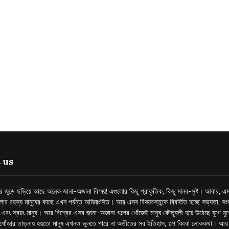
 us
্তর জুড়ে ছড়িয়ে আছে অনেক জানা-অজানা বিস্ময়! এগুলোর কিছু প্রাকৃতিক, কিছু মানব-সৃষ্ট। আবার, এম
লোর রহস্য মানুষের কাছে এখন পর্যন্ত অমিমাংসিত। আর এসব বিষয়বস্তুকে বিবর্তিত হচ্ছে সভ্যতা, সংস
প এবং স্বয়ং মানুষ। আর বিশ্বের এসব জানা-অজানা গল্পের খোঁজেই মানুষ কৌতূহলী হয়ে উঠেছে যুগে য
খোঁজার তাড়নায় হয়তো মানুষ এখনও ভুলতে পারে না অতীতের সব ইতিহাস, গল্প কিংবা লোককথা। আ