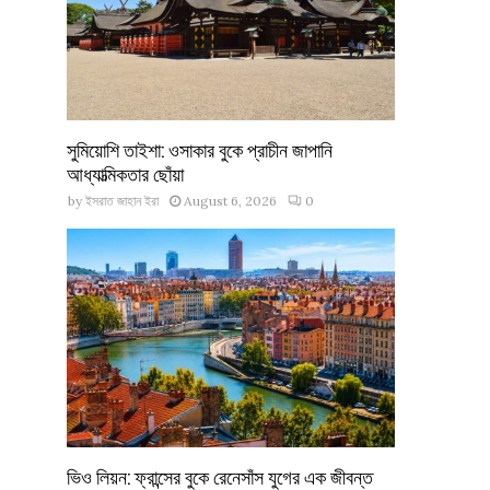
সুমিয়োশি তাইশা: ওসাকার বুকে প্রাচীন জাপানি
আধ্যাত্মিকতার ছোঁয়া
by
ইসরাত জাহান ইরা
August 6, 2026
0
ভিও লিয়ন: ফ্রান্সের বুকে রেনেসাঁস যুগের এক জীবন্ত