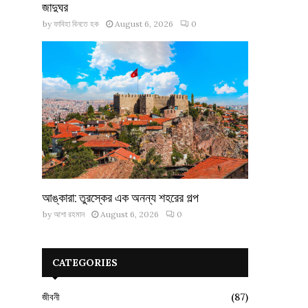
জাদুঘর
by
ফাবিহা বিনতে হক
August 6, 2026
0
আঙ্কারা: তুরস্কের এক অনন্য শহরের গল্প
by
আশা রহমান
August 6, 2026
0
CATEGORIES
জীবনী
(87)