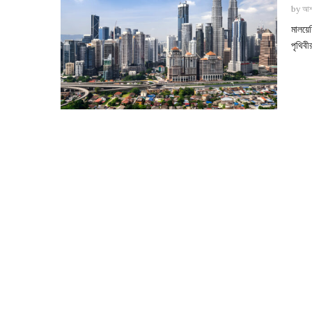
by
আশ
মালয়
পৃথিবী