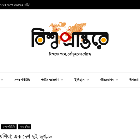
 মেঘের দেশে রাজাদের বাড়ি!
স
নগর পরিচিতি
পর্যটন আকর্ষণ
ইতিহাস
জীবনযাপন
উপকথা
দেশ পরিচিতি
মালয়েশিয়া
়েশিয়া: এক দেশ দুই ভূখণ্ড