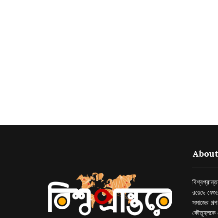
About
বিশ্বপ্রান
রয়েছে যেগু
সমাজের গল্
কৌতূহলকে 