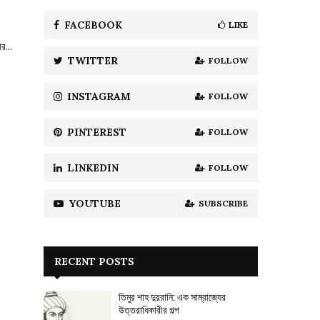
f
A
o
FACEBOOK
LIKE
r
R
র...
:
TWITTER
FOLLOW
C
H
INSTAGRAM
FOLLOW
PINTEREST
FOLLOW
LINKEDIN
FOLLOW
YOUTUBE
SUBSCRIBE
RECENT POSTS
তিমুর শাহ দুররানি: এক সাম্রাজ্যের
উত্তরাধিকারীর গল্প