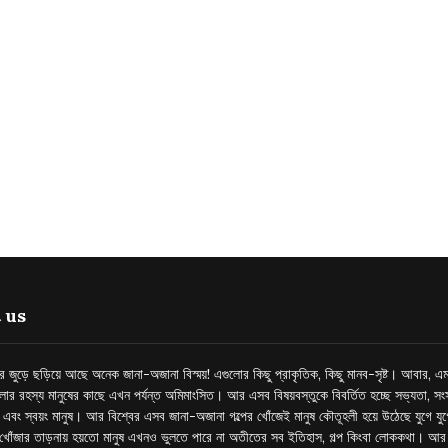
 us
্তর জুড়ে ছড়িয়ে আছে অনেক জানা-অজানা বিস্ময়! এগুলোর কিছু প্রাকৃতিক, কিছু মানব-সৃষ্ট। আবার, এম
লোর রহস্য মানুষের কাছে এখন পর্যন্ত অমিমাংসিত। আর এসব বিষয়বস্তুকে বিবর্তিত হচ্ছে সভ্যতা, সংস
প এবং স্বয়ং মানুষ। আর বিশ্বের এসব জানা-অজানা গল্পের খোঁজেই মানুষ কৌতূহলী হয়ে উঠেছে যুগে য
খোঁজার তাড়নায় হয়তো মানুষ এখনও ভুলতে পারে না অতীতের সব ইতিহাস, গল্প কিংবা লোককথা। আ