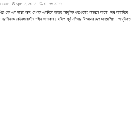
া রহমান
April 2, 2025
0
2799
েশিয়া যেন এক জাদুর বাক্স! যেখানে একদিকে রয়েছে আধুনিক শহরগুলোর ঝলমলে আলো, আর অন্যদিকে
র প্রাচীনতম রেইনফরেস্টের গহীন অন্ধকার। দক্ষিণ-পূর্ব এশিয়ার বিস্ময়কর দেশ মালয়েশিয়া। আধুনিকতা