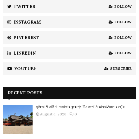
:
TWITTER
FOLLOW
C
INSTAGRAM
FOLLOW
H
PINTEREST
FOLLOW
LINKEDIN
FOLLOW
YOUTUBE
SUBSCRIBE
RECENT POSTS
সুমিয়োশি তাইশা: ওসাকার বুকে প্রাচীন জাপানি আধ্যাত্মিকতার ছোঁয়া
August 6, 2026
0