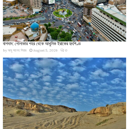
বাগদাদ: গোলাকার শহর থেকে আধুনিক ইরাকের হৃৎপিণ্ড
by
আবু সালেহ পিয়ার
August 5, 2026
0