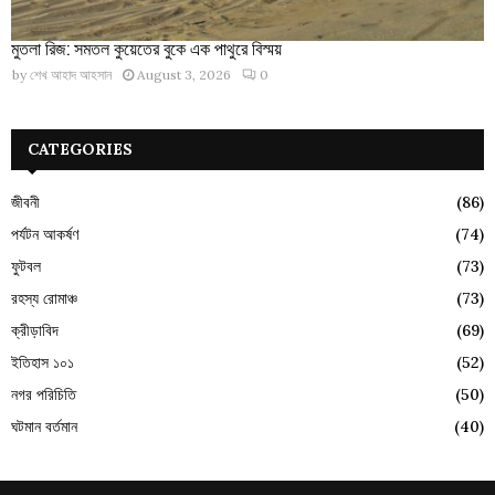
মুতলা রিজ: সমতল কুয়েতের বুকে এক পাথুরে বিস্ময়
by
শেখ আহাদ আহসান
August 3, 2026
0
CATEGORIES
জীবনী
(86)
পর্যটন আকর্ষণ
(74)
ফুটবল
(73)
রহস্য রোমাঞ্চ
(73)
ক্রীড়াবিদ
(69)
ইতিহাস ১০১
(52)
নগর পরিচিতি
(50)
ঘটমান বর্তমান
(40)