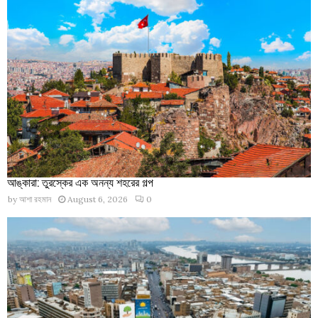
আঙ্কারা: তুরস্কের এক অনন্য শহরের গল্প
by
আশা রহমান
August 6, 2026
0