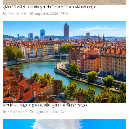
সুমিয়োশি তাইশা: ওসাকার বুকে প্রাচীন জাপানি আধ্যাত্মিকতার ছোঁয়া
by
ইসরাত জাহান ইরা
August 6, 2026
0
ভিও লিয়ন: ফ্রান্সের বুকে রেনেসাঁস যুগের এক জীবন্ত জাদুঘর
by
ফাবিহা বিনতে হক
August 6, 2026
0