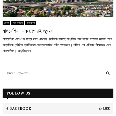
এশিয়া
দেশ পরিচিতি
মালয়েশিয়া
মালয়েশিয়া: এক দেশ দুই ভূখণ্ড
মালয়েশিয়া যেন এক জাদুর বাক্স! যেখানে একদিকে রয়েছে আধুনিক শহরগুলোর ঝলমলে আলো, আর
অন্যদিকে পৃথিবীর প্রাচীনতম রেইনফরেস্টের গহীন অন্ধকার। দক্ষিণ-পূর্ব এশিয়ার বিস্ময়কর দেশ
মালয়েশিয়া। আধুনিকতার...
S
e
a
S
r
c
FOLLOW US
E
h
f
A
o
FACEBOOK
LIKE
r
R