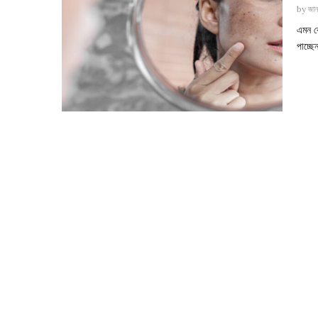
by
জান
এমন ক
পাচ্ছ