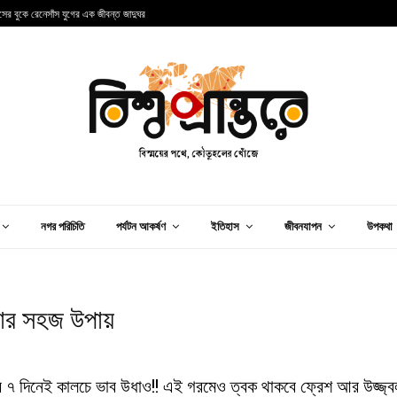
ান্সের বুকে রেনেসাঁস যুগের এক জীবন্ত জাদুঘর
আ
নগর পরিচিতি
পর্যটন আকর্ষণ
ইতিহাস
জীবনযাপন
উপকথা
রার সহজ উপায়
র ৭ দিনেই কালচে ভাব উধাও!! এই গরমেও ত্বক থাকবে ফ্রেশ আর উজ্জ্