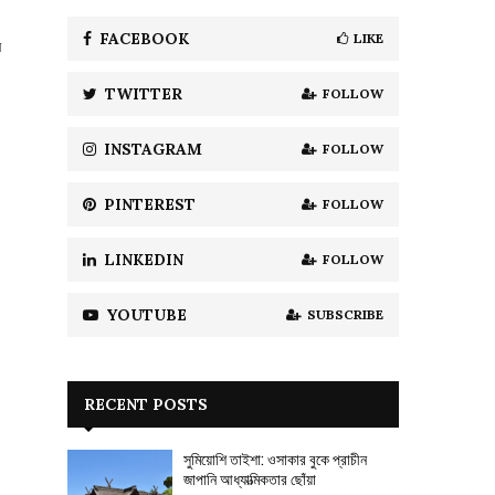
f
A
o
FACEBOOK
LIKE
ন
r
R
:
TWITTER
FOLLOW
C
H
INSTAGRAM
FOLLOW
PINTEREST
FOLLOW
LINKEDIN
FOLLOW
YOUTUBE
SUBSCRIBE
RECENT POSTS
সুমিয়োশি তাইশা: ওসাকার বুকে প্রাচীন
জাপানি আধ্যাত্মিকতার ছোঁয়া