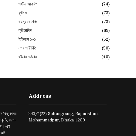
পর্যটন আকর্ষণ
(74)
ফুটবল
(73)
রহস্য রোমাঞ্চ
(73)
ক্রীড়াবিদ
(69)
ইতিহাস ১০১
(52)
নগর পরিচিতি
(50)
ঘটমান বর্তমান
(40)
Address
ন কিছু বিষয়
243/1(22) Sultangoang, Rajmoshuri,
্কৃতি, দেশ-
Mohammadpur, Dhaka-1209
ুগে। এই
র এই