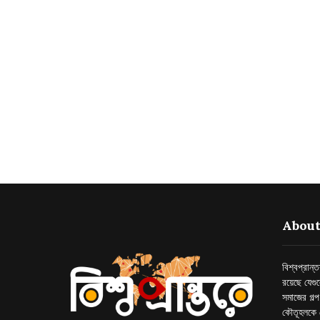
About
বিশ্বপ্রান
রয়েছে যেগু
সমাজের গল্
কৌতূহলকে 