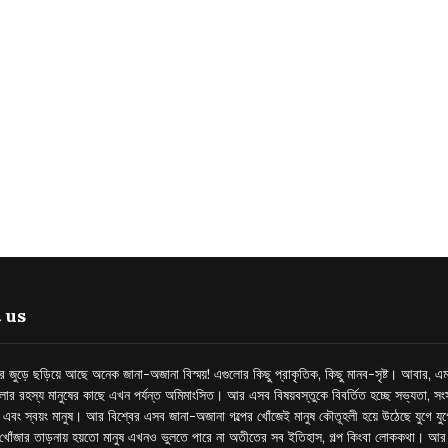
 us
্তর জুড়ে ছড়িয়ে আছে অনেক জানা-অজানা বিস্ময়! এগুলোর কিছু প্রাকৃতিক, কিছু মানব-সৃষ্ট। আবার, এম
লোর রহস্য মানুষের কাছে এখন পর্যন্ত অমিমাংসিত। আর এসব বিষয়বস্তুকে বিবর্তিত হচ্ছে সভ্যতা, সংস
প এবং স্বয়ং মানুষ। আর বিশ্বের এসব জানা-অজানা গল্পের খোঁজেই মানুষ কৌতূহলী হয়ে উঠেছে যুগে য
খোঁজার তাড়নায় হয়তো মানুষ এখনও ভুলতে পারে না অতীতের সব ইতিহাস, গল্প কিংবা লোককথা। আ