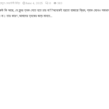
্নাতুল ফেরদৌসী বিন্তি
June 4, 2025
0
383
েউ কি আছে, যে সুন্দর ত্বক পেতে হতে চায় না??অনেকেই হয়তো হাজারো ক্রিম, প্যাক মেখেও সমাধা
েন না। তার কারণ ,আমাদের ত্বকের জন্য মানতে...