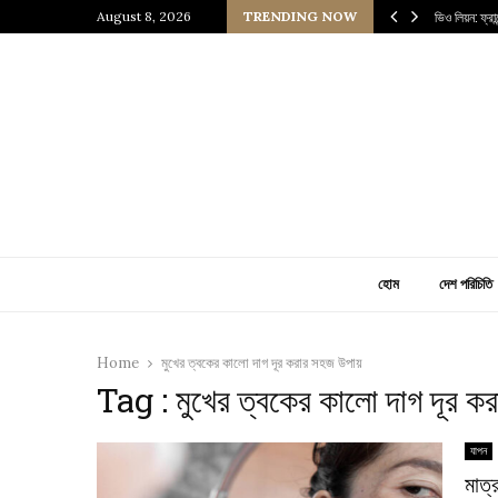
 প্রাচীন জাপানি আধ্যাত্মিকতার ছোঁয়া
August 8, 2026
TRENDING NOW
ভিও লিয়ন: ফ্র
হোম
দেশ পরিচিতি
Home
মুখের ত্বকের কালো দাগ দূর করার সহজ উপায়
Tag : মুখের ত্বকের কালো দাগ দূর ক
যাপন
মাত্