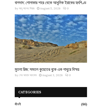
বাগদাদ: গোলাকার শহর থেকে আধুনিক ইরাকের হৃৎপিণ্ড
by
আবু সালেহ পিয়ার
August 5, 2026
0
মুতলা রিজ: সমতল কুয়েতের বুকে এক পাথুরে বিস্ময়
by
শেখ আহাদ আহসান
August 3, 2026
0
CATEGORIES
জীবনী
(86)