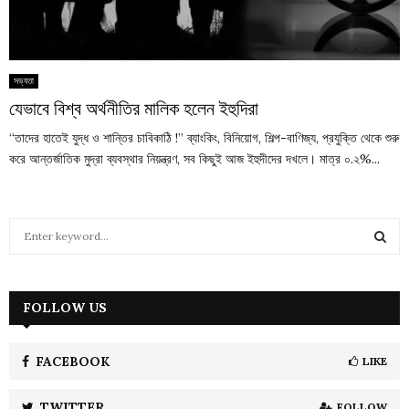
সভ্যতা
যেভাবে বিশ্ব অর্থনীতির মালিক হলেন ইহুদিরা
“তাদের হাতেই যুদ্ধ ও শান্তির চাবিকাঠি !” ব্যাংকিং, বিনিয়োগ, শিল্প-বাণিজ্য, প্রযুক্তি থেকে শুরু
করে আন্তর্জাতিক মুদ্রা ব্যবস্থার নিয়ন্ত্রণ, সব কিছুই আজ ইহুদীদের দখলে। মাত্র ০.২%...
S
e
a
S
r
c
FOLLOW US
E
h
f
A
o
FACEBOOK
LIKE
r
R
:
TWITTER
FOLLOW