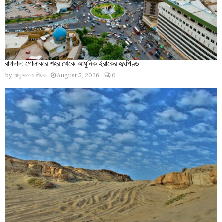
বাগদাদ: গোলাকার শহর থেকে আধুনিক ইরাকের হৃৎপিণ্ড
by
আবু সালেহ পিয়ার
August 5, 2026
0