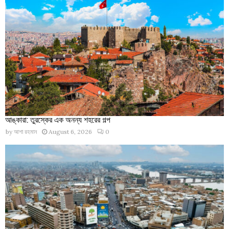
আঙ্কারা: তুরস্কের এক অনন্য শহরের গল্প
by
আশা রহমান
August 6, 2026
0