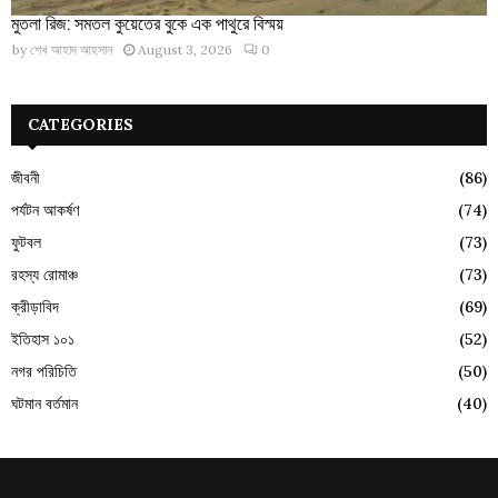
মুতলা রিজ: সমতল কুয়েতের বুকে এক পাথুরে বিস্ময়
by
শেখ আহাদ আহসান
August 3, 2026
0
CATEGORIES
জীবনী
(86)
পর্যটন আকর্ষণ
(74)
ফুটবল
(73)
রহস্য রোমাঞ্চ
(73)
ক্রীড়াবিদ
(69)
ইতিহাস ১০১
(52)
নগর পরিচিতি
(50)
ঘটমান বর্তমান
(40)