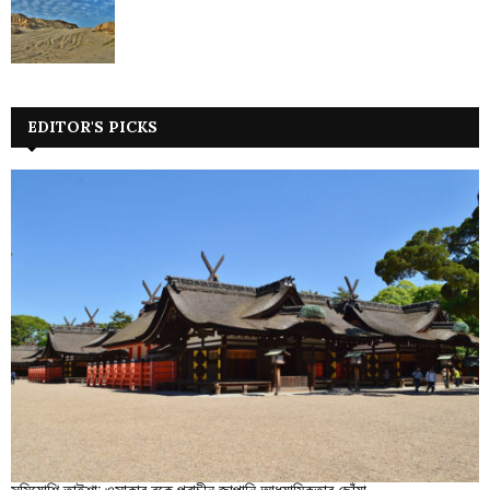
EDITOR'S PICKS
সুমিয়োশি তাইশা: ওসাকার বুকে প্রাচীন জাপানি আধ্যাত্মিকতার ছোঁয়া