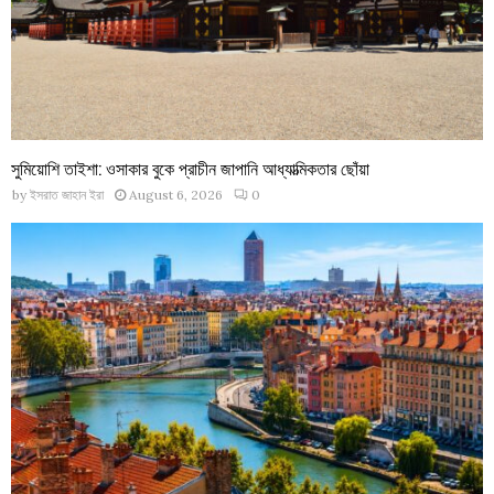
সুমিয়োশি তাইশা: ওসাকার বুকে প্রাচীন জাপানি আধ্যাত্মিকতার ছোঁয়া
by
ইসরাত জাহান ইরা
August 6, 2026
0