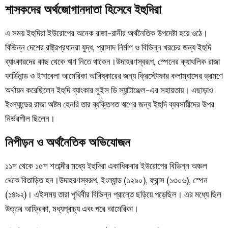
শাসকদের অর্থজোগানদাতা হিসেবে ইহুদিরা
এ সময় ইহুদিরা ইউরোপের অনেক রাজা-রানীর অর্থনৈতিক উপদেষ্টা হয়ে ওঠে।
বিভিন্ন দেশের রাষ্ট্রপ্রধানরা যুদ্ধ, প্রাসাদ নির্মাণ ও বিভিন্ন খরচের জন্য ইহুদি
ব্যাংকারদের কাছ থেকে ঋণ নিতে থাকেন।উদাহরণস্বরূপ, স্পেনের ক্যাথলিক রাজা
ফার্ডিনান্ড ও ইসাবেলা আমেরিকা আবিষ্কারের জন্য ক্রিস্টোফার কলাম্বাসের ভ্রমণে
অর্থায়ন করেছিলেন ইহুদি ব্যাংকার লুইস ডি স্যান্টাঞ্জেল-এর সহায়তায়। এছাড়াও
ইংল্যান্ডের রাজা অষ্টম হেনরি তার ব্যক্তিগত ঋণের জন্য ইহুদি ব্যবসায়ীদের উপর
নির্ভরশীল ছিলেন।
নিপীড়ন ও অর্থনৈতিক অভিযোজন
১১শ থেকে ১৫শ শতাব্দীর মধ্যে ইহুদিরা একাধিকবার ইউরোপের বিভিন্ন অঞ্চল
থেকে বিতাড়িত হন।উদাহরণস্বরূপ, ইংল্যান্ড (১২৯০), ফ্রান্স (১৩০৬), স্পেন
(১৪৯২)। এইসময় তারা পৃথিবীর বিভিন্ন প্রান্তে ছড়িয়ে পড়েছিল। এর মধ্যে ছিল
উত্তর আফ্রিকা, মধ্যপ্রাচ্য এবং পরে আমেরিকা।