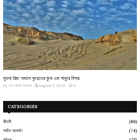
মুতলা রিজ: সমতল কুয়েতের বুকে এক পাথুরে বিস্ময়
by
শেখ আহাদ আহসান
August 3, 2026
0
CATEGORIES
জীবনী
(86)
পর্যটন আকর্ষণ
(74)
ফুটবল
(73)