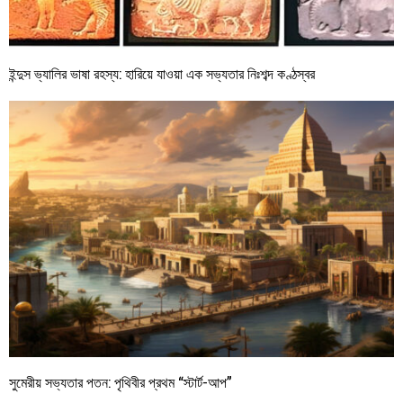
ইন্দুস ভ্যালির ভাষা রহস্য: হারিয়ে যাওয়া এক সভ্যতার নিঃশব্দ কণ্ঠস্বর
সুমেরীয় সভ্যতার পতন: পৃথিবীর প্রথম “স্টার্ট-আপ”