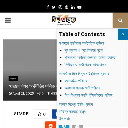
Facebook
Twitter
Instagram
Pinterest
Linkedin
Youtube
PRIMARY
Table of Contents
MENU
মধ্যযুগে ইহুদিদের অর্থনৈতিক ভূমিকা
সুদ ব্যবসা ও ব্যাংকিংয়ের সূচনা
শাসকদের অর্থজোগানদাতা হিসেবে ইহুদিরা
নিপীড়ন ও অর্থনৈতিক অভিযোজন
রেনেসাঁ ও শিল্প বিপ্লবে ইহুদিদের প্রভাব
সভ্যতা
রথসচাইল্ড পরিবার
যেভাবে বিশ্ব অর্থনীতির মালিক হলেন ইহুদিরা
অন্যান্য প্রভাবশালী পরিবার
April 21, 2025
0
688
শিল্প বিপ্লবে ইহুদি পুঁজিপতিদের ভূমিকা
বর্তমান বিশ্বে ইহুদি প্রভাব
বিভিন্ন ষড়যন্ত্র তত্ত্ব
SHARE
0
উপসংহার