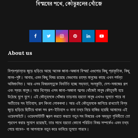
About us
বিশ্বপ্রান্তর জুড়ে ছড়িয়ে আছে অনেক জানা-অজানা বিস্ময়! এগুলোর কিছু প্রাকৃতিক, কিছু
মানব-সৃষ্ট। আবার, এমন কিছু বিষয় রয়েছে যেগুলোর রহস্য মানুষের কাছে এখন পর্যন্ত
অমিমাংসিত। আর এসব বিষয়বস্তুকে বিবর্তিত হচ্ছে সভ্যতা, সংস্কৃতি, দেশ-সমাজের গল্প
এবং স্বয়ং মানুষ। আর বিশ্বের এসব জানা-অজানা গল্পের খোঁজেই মানুষ কৌতূহলী হয়ে
উঠেছে যুগে যুগে। এই কৌতূহলকে খোঁজার তাড়নায় হয়তো মানুষ এখনও ভুলতে পারে না
অতীতের সব ইতিহাস, গল্প কিংবা লোককথা। আর এই কৌতুহলকে জাগিয়ে রাখতেই বিশ্ব
জুড়ে ছড়িয়ে ছিটিয়ে থাকা সব গল্প-ইতিহাস ও নানা তথ্য নিয়ে হাজির হয়েছি আমাদের এই
ওয়েবসাইটে। ওয়েবসাইটটি স্ক্রল করতে করতে নতুন সব বিষয়ের এক অদ্ভুত পৃথিবীতে তো
প্রবেশ করার সুযোগ রয়েছেই, তার সাথে হয়তো কোনো পরিচিত বিষয় সম্পর্কেও এমন তথ্য
পেয়ে যাবেন- যা আপনাকে নতুন করে ভাবিয়ে তুলতে পারবে।