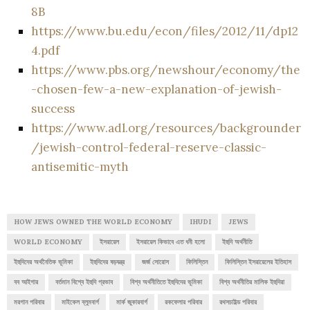
8B
https://www.bu.edu/econ/files/2012/11/dp12
4.pdf
https://www.pbs.org/newshour/economy/the
-chosen-few-a-new-explanation-of-jewish-
success
https://www.adl.org/resources/backgrounder
/jewish-control-federal-reserve-classic-
antisemitic-myth
HOW JEWS OWNED THE WORLD ECONOMY
IHUDI
JEWS
WORLD ECONOMY
ইসরায়েল
ইসরায়েল কিভাবে এত ধনী হলো
ইহুদি অর্থনীতি
ইহুদিদের অর্থনৈতিক ভূমিকা
ইহুদিদের ষড়যন্ত্র
জর্জ সোরোস
ফিলিস্তিন
ফিলিস্তিন ইসরায়েলের ইতিহাস
বব আইগার
বর্তমান বিশ্বে ইহুদি প্রভাব
বিশ্ব অর্থনীতিতে ইহুদিদের ভূমিকা
বিশ্ব অর্থনীতির মালিক ইহুদিরা
মরগান পরিবার
মাইকেল ব্লুমবার্গ
মার্ক জুকারবার্গ
রকফেলার পরিবার
রথসচাইল্ড পরিবার