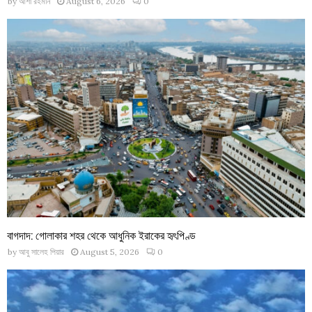
by
আশা রহমান
August 6, 2026
0
বাগদাদ: গোলাকার শহর থেকে আধুনিক ইরাকের হৃৎপিণ্ড
by
আবু সালেহ পিয়ার
August 5, 2026
0