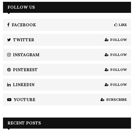
c
FOLLOW US
E
h
f
A
o
FACEBOOK
LIKE
r
R
:
TWITTER
FOLLOW
C
INSTAGRAM
FOLLOW
H
PINTEREST
FOLLOW
LINKEDIN
FOLLOW
YOUTUBE
SUBSCRIBE
RECENT POSTS