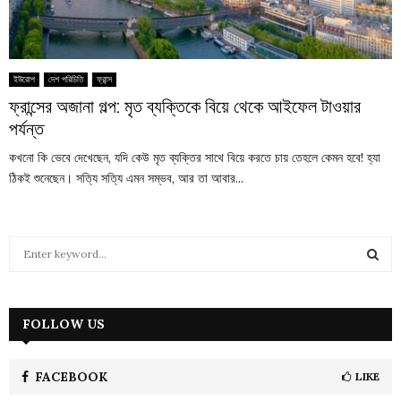
ইউরোপ
দেশ পরিচিতি
ফ্রান্স
ফ্রান্সের অজানা গল্প: মৃত ব্যক্তিকে বিয়ে থেকে আইফেল টাওয়ার
পর্যন্ত
কখনো কি ভেবে দেখেছেন, যদি কেউ মৃত ব্যক্তির সাথে বিয়ে করতে চায় তেহলে কেমন হবে! হ্যা
ঠিকই শুনেছেন। সত্যি সত্যি এমন সম্ভব, আর তা আবার...
S
e
a
S
r
c
FOLLOW US
E
h
f
A
o
FACEBOOK
LIKE
r
R