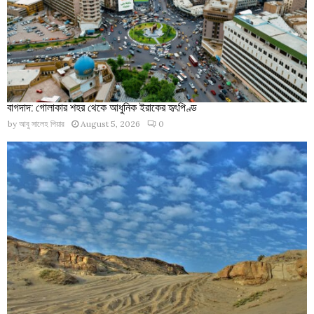
বাগদাদ: গোলাকার শহর থেকে আধুনিক ইরাকের হৃৎপিণ্ড
by
আবু সালেহ পিয়ার
August 5, 2026
0