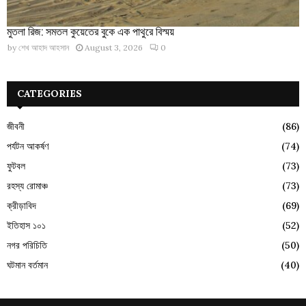
মুতলা রিজ: সমতল কুয়েতের বুকে এক পাথুরে বিস্ময়
by
শেখ আহাদ আহসান
August 3, 2026
0
CATEGORIES
জীবনী
(86)
পর্যটন আকর্ষণ
(74)
ফুটবল
(73)
রহস্য রোমাঞ্চ
(73)
ক্রীড়াবিদ
(69)
ইতিহাস ১০১
(52)
নগর পরিচিতি
(50)
ঘটমান বর্তমান
(40)