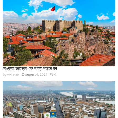
আঙ্কারা: তুরস্কের এক অনন্য শহরের গল্প
by
আশা রহমান
August 6, 2026
0