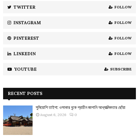
:
TWITTER
FOLLOW
C
INSTAGRAM
FOLLOW
H
PINTEREST
FOLLOW
LINKEDIN
FOLLOW
YOUTUBE
SUBSCRIBE
RECENT POSTS
সুমিয়োশি তাইশা: ওসাকার বুকে প্রাচীন জাপানি আধ্যাত্মিকতার ছোঁয়া
August 6, 2026
0