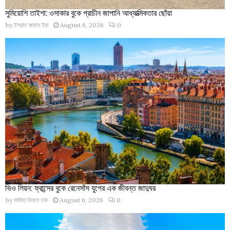
সুমিয়োশি তাইশা: ওসাকার বুকে প্রাচীন জাপানি আধ্যাত্মিকতার ছোঁয়া
by
ইসরাত জাহান ইরা
August 6, 2026
0
ভিও লিয়ন: ফ্রান্সের বুকে রেনেসাঁস যুগের এক জীবন্ত জাদুঘর
by
ফাবিহা বিনতে হক
August 6, 2026
0