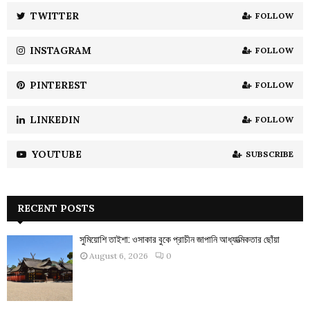
:
TWITTER
FOLLOW
C
INSTAGRAM
FOLLOW
H
PINTEREST
FOLLOW
LINKEDIN
FOLLOW
YOUTUBE
SUBSCRIBE
RECENT POSTS
সুমিয়োশি তাইশা: ওসাকার বুকে প্রাচীন জাপানি আধ্যাত্মিকতার ছোঁয়া
August 6, 2026
0