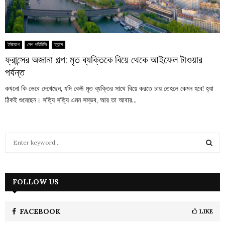
ইউরোপ
দেশ পরিচিতি
ফ্রান্স
ফ্রান্সের অজানা গল্প: মৃত ব্যক্তিকে বিয়ে থেকে আইফেল টাওয়ার
পর্যন্ত
কখনো কি ভেবে দেখেছেন, যদি কেউ মৃত ব্যক্তির সাথে বিয়ে করতে চায় তেহলে কেমন হবে! হ্যা
ঠিকই শুনেছেন। সত্যি সত্যি এমন সম্ভব, আর তা আবার...
S
e
a
S
r
c
FOLLOW US
E
h
f
A
o
FACEBOOK
LIKE
r
R