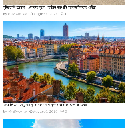
সুমিয়োশি তাইশা: ওসাকার বুকে প্রাচীন জাপানি আধ্যাত্মিকতার ছোঁয়া
by
ইসরাত জাহান ইরা
August 6, 2026
0
ভিও লিয়ন: ফ্রান্সের বুকে রেনেসাঁস যুগের এক জীবন্ত জাদুঘর
by
ফাবিহা বিনতে হক
August 6, 2026
0