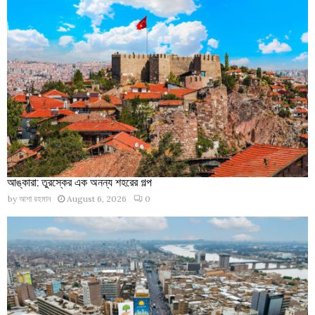
আঙ্কারা: তুরস্কের এক অনন্য শহরের গল্প
by
আশা রহমান
August 6, 2026
0