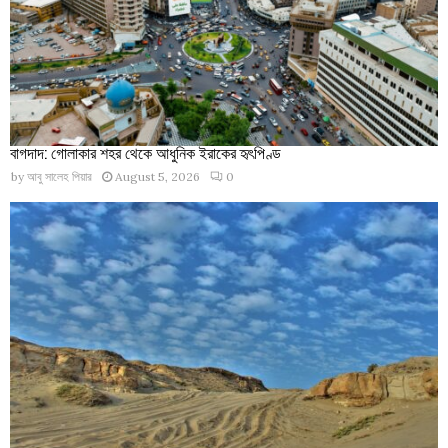
বাগদাদ: গোলাকার শহর থেকে আধুনিক ইরাকের হৃৎপিণ্ড
by
আবু সালেহ পিয়ার
August 5, 2026
0