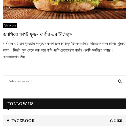
ইতিহাস ১০১
জনপ্রিয় ফাস্ট ফুড- বার্গার এর ইতিহাস
বার্গারের এই জনপ্রিয়তার অন্যতম কারণ ছিল বিভিন্ন শিল্পকারখানায় আমেরিকানদের চাকরি খুঁজতে
আসা। স্ট্রিট ফুড থেকে শুরু করে নামি-দামি রেস্তোরায় বার্গার একটি জনপ্রিয় খাবার।
আজকালকার শিশু,...
S
e
a
S
r
c
FOLLOW US
E
h
f
A
o
FACEBOOK
LIKE
r
R