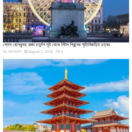
প্লেস বেলেক্যুর: রাজা চতুর্দশ লুই থেকে লিটল প্রিন্সের স্মৃতিবিজড়িত চত্বর
by
আশা রহমান
August 2, 2026
0