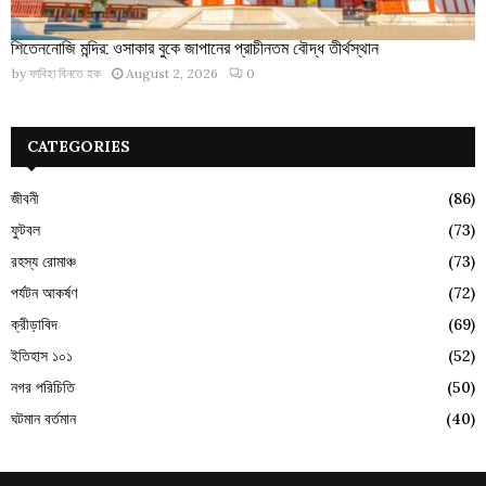
শিতেননোজি মন্দির: ওসাকার বুকে জাপানের প্রাচীনতম বৌদ্ধ তীর্থস্থান
by
ফাবিহা বিনতে হক
August 2, 2026
0
CATEGORIES
জীবনী
(86)
ফুটবল
(73)
রহস্য রোমাঞ্চ
(73)
পর্যটন আকর্ষণ
(72)
ক্রীড়াবিদ
(69)
ইতিহাস ১০১
(52)
নগর পরিচিতি
(50)
ঘটমান বর্তমান
(40)