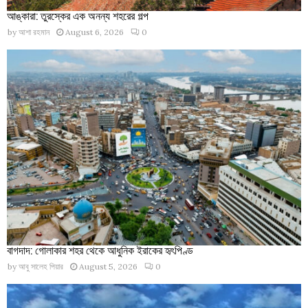
আঙ্কারা: তুরস্কের এক অনন্য শহরের গল্প
by
আশা রহমান
August 6, 2026
0
বাগদাদ: গোলাকার শহর থেকে আধুনিক ইরাকের হৃৎপিণ্ড
by
আবু সালেহ পিয়ার
August 5, 2026
0