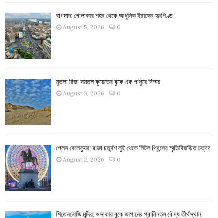
বাগদাদ: গোলাকার শহর থেকে আধুনিক ইরাকের হৃৎপিণ্ড
August 5, 2026
0
মুতলা রিজ: সমতল কুয়েতের বুকে এক পাথুরে বিস্ময়
August 3, 2026
0
প্লেস বেলেক্যুর: রাজা চতুর্দশ লুই থেকে লিটল প্রিন্সের স্মৃতিবিজড়িত চত্বর
August 2, 2026
0
শিতেননোজি মন্দির: ওসাকার বুকে জাপানের প্রাচীনতম বৌদ্ধ তীর্থস্থান