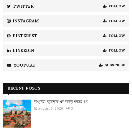
:
TWITTER
FOLLOW
C
INSTAGRAM
FOLLOW
H
PINTEREST
FOLLOW
LINKEDIN
FOLLOW
YOUTUBE
SUBSCRIBE
RECENT POSTS
আঙ্কারা: তুরস্কের এক অনন্য শহরের গল্প
August 6, 2026
0