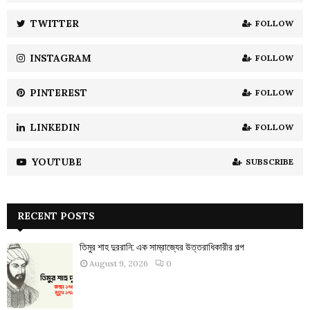
r
R
:
TWITTER
FOLLOW
C
INSTAGRAM
FOLLOW
H
PINTEREST
FOLLOW
LINKEDIN
FOLLOW
YOUTUBE
SUBSCRIBE
RECENT POSTS
তিমুর শাহ দুররানি: এক সাম্রাজ্যের উত্তরাধিকারীর গল্প
August 9, 2026
0