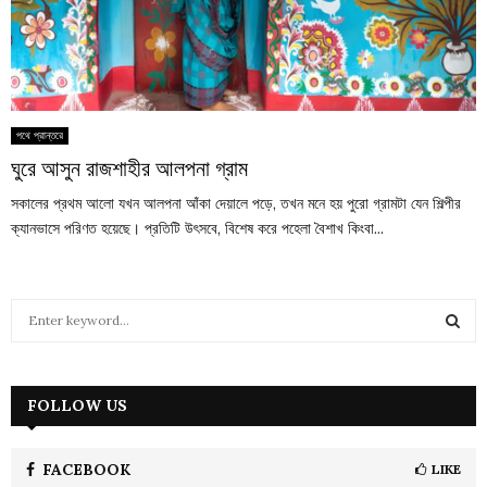
পথে প্রান্তরে
ঘুরে আসুন রাজশাহীর আলপনা গ্রাম
সকালের প্রথম আলো যখন আলপনা আঁকা দেয়ালে পড়ে, তখন মনে হয় পুরো গ্রামটা যেন শিল্পীর
ক্যানভাসে পরিণত হয়েছে। প্রতিটি উৎসবে, বিশেষ করে পহেলা বৈশাখ কিংবা...
S
e
a
S
r
c
FOLLOW US
E
h
f
A
o
FACEBOOK
LIKE