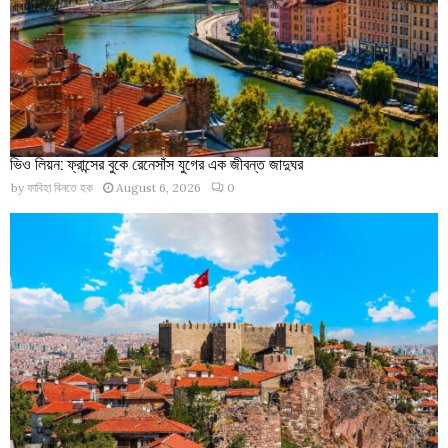
ভিও লিয়ন: ফ্রান্সের বুকে রেনেসাঁস যুগের এক জীবন্ত জাদুঘর
by
ফাবিহা বিনতে হক
August 6, 2026
0