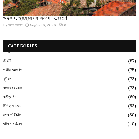
আঙ্কারা: তুরস্কের এক অনন্য শহরের গল্প
by
আশা রহমান
August 6, 2026
0
CATEGORIES
জীবনী
(87)
পর্যটন আকর্ষণ
(75)
ফুটবল
(73)
রহস্য রোমাঞ্চ
(73)
ক্রীড়াবিদ
(69)
ইতিহাস ১০১
(52)
নগর পরিচিতি
(50)
ঘটমান বর্তমান
(40)