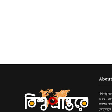
About
বিশ্বপ্রান
রয়েছে যেগু
সমাজের গল্
কৌতূহলকে 