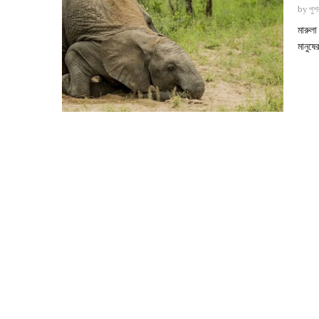
by
পুশর
মারুল
মানুষ