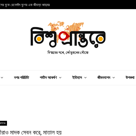
ান্সের বুকে রেনেসাঁস যুগের এক জীবন্ত জাদুঘর
আ
নগর পরিচিতি
পর্যটন আকর্ষণ
ইতিহাস
জীবনযাপন
উপকথা
োমাঞ্চ
ণীরাও মাদক সেবন করে, মাতাল হয়