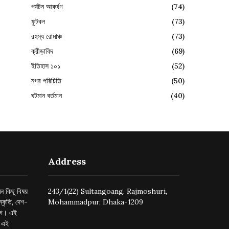
পর্যটন আকর্ষণ
(74)
ফুটবল
(73)
রহস্য রোমাঞ্চ
(73)
ক্রীড়াবিদ
(69)
ইতিহাস ১০১
(52)
নগর পরিচিতি
(50)
ঘটমান বর্তমান
(40)
Address
ন কিছু বিষয়
243/1(22) Sultangoang, Rajmoshuri,
্কৃতি, দেশ-
Mohammadpur, Dhaka-1209
ুগে। এই
র এই