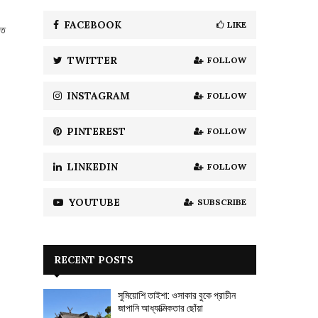
f
A
o
FACEBOOK
LIKE
ণত
r
R
:
TWITTER
FOLLOW
C
H
INSTAGRAM
FOLLOW
PINTEREST
FOLLOW
LINKEDIN
FOLLOW
YOUTUBE
SUBSCRIBE
RECENT POSTS
সুমিয়োশি তাইশা: ওসাকার বুকে প্রাচীন
জাপানি আধ্যাত্মিকতার ছোঁয়া