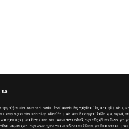
 us
্তর জুড়ে ছড়িয়ে আছে অনেক জানা-অজানা বিস্ময়! এগুলোর কিছু প্রাকৃতিক, কিছু মানব-সৃষ্ট। আবার, এম
লোর রহস্য মানুষের কাছে এখন পর্যন্ত অমিমাংসিত। আর এসব বিষয়বস্তুকে বিবর্তিত হচ্ছে সভ্যতা, সংস
প এবং স্বয়ং মানুষ। আর বিশ্বের এসব জানা-অজানা গল্পের খোঁজেই মানুষ কৌতূহলী হয়ে উঠেছে যুগে য
খোঁজার তাড়নায় হয়তো মানুষ এখনও ভুলতে পারে না অতীতের সব ইতিহাস, গল্প কিংবা লোককথা। আ