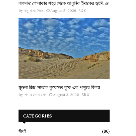
বাগদাদ: গোলাকার শহর থেকে আধুনিক ইরাকের হৃৎপিণ্ড
by
আবু সালেহ পিয়ার
August 5, 2026
0
মুতলা রিজ: সমতল কুয়েতের বুকে এক পাথুরে বিস্ময়
by
শেখ আহাদ আহসান
August 3, 2026
0
CATEGORIES
জীবনী
(86)