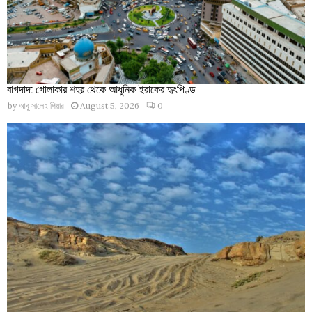
বাগদাদ: গোলাকার শহর থেকে আধুনিক ইরাকের হৃৎপিণ্ড
by
আবু সালেহ পিয়ার
August 5, 2026
0