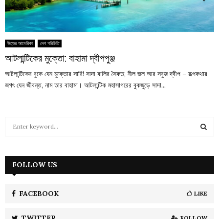
উত্তর আমেরিকা
দেশ পরিচিতি
আটলান্টিকের মুক্তো: বাহামা দ্বীপপুঞ্জ
আটলান্টিকের বুকে যেন মুক্তোর সারি! সাদা বালির সৈকত, নীল জল আর সবুজ দ্বীপ – রূপকথার
জগৎ যেন জীবন্ত, নাম তার বাহামা। আটলান্টিক মহাসাগরের বুকজুড়ে সাদা...
S
e
a
S
r
c
FOLLOW US
E
h
f
A
o
FACEBOOK
LIKE
r
R
:
TWITTER
FOLLOW