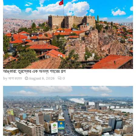
আঙ্কারা: তুরস্কের এক অনন্য শহরের গল্প
by
আশা রহমান
August 6, 2026
0