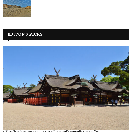
EDITOR'S PICKS
সুমিয়োশি তাইশা: ওসাকার বুকে প্রাচীন জাপানি আধ্যাত্মিকতার ছোঁয়া