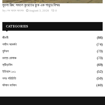
মুতলা রিজ: সমতল কুয়েতের বুকে এক পাথুরে বিস্ময়
by
শেখ আহাদ আহসান
August 3, 2026
0
CATEGORIES
জীবনী
(86)
পর্যটন আকর্ষণ
(74)
ফুটবল
(73)
রহস্য রোমাঞ্চ
(73)
ক্রীড়াবিদ
(69)
ইতিহাস ১০১
(52)
নগর পরিচিতি
(50)
ঘটমান বর্তমান
(40)