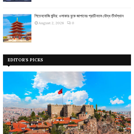
শিতেননোজি মন্দির: ওসাকার বুকে জাপানের প্রাচীনতম বৌদ্ধ তীর্থস্থান
August 2, 2026
0
EDITOR'S PICKS