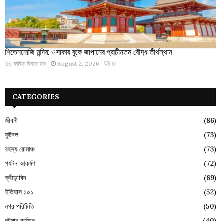
শিতেননোজি মন্দির: ওসাকার বুকে জাপানের প্রাচীনতম বৌদ্ধ তীর্থস্থান
by
ফাবিহা বিনতে হক
August 2, 2026
0
CATEGORIES
জীবনী
(86)
ফুটবল
(73)
রহস্য রোমাঞ্চ
(73)
পর্যটন আকর্ষণ
(72)
ক্রীড়াবিদ
(69)
ইতিহাস ১০১
(52)
নগর পরিচিতি
(50)
ঘটমান বর্তমান
(40)