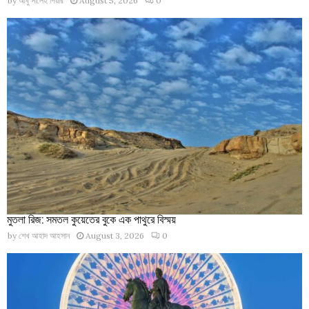
by
আবু সালেহ পিয়ার
August 5, 2026
0
মুতলা রিজ: সমতল কুয়েতের বুকে এক পাথুরে বিস্ময়
by
শেখ আহাদ আহসান
August 3, 2026
0