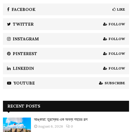
f
A
o
FACEBOOK
LIKE
r
R
:
TWITTER
FOLLOW
C
INSTAGRAM
FOLLOW
H
PINTEREST
FOLLOW
LINKEDIN
FOLLOW
YOUTUBE
SUBSCRIBE
RECENT POSTS
আঙ্কারা: তুরস্কের এক অনন্য শহরের গল্প
August 6, 2026
0