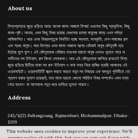
About us
বিশ্বপ্রান্তর জুড়ে ছড়িয়ে আছে অনেক জানা-অজানা বিস্ময়! এগুলোর কিছু প্রাকৃতিক, কিছু
মানব-সৃষ্ট। আবার, এমন কিছু বিষয় রয়েছে যেগুলোর রহস্য মানুষের কাছে এখন পর্যন্ত
অমিমাংসিত। আর এসব বিষয়বস্তুকে বিবর্তিত হচ্ছে সভ্যতা, সংস্কৃতি, দেশ-সমাজের গল্প
এবং স্বয়ং মানুষ। আর বিশ্বের এসব জানা-অজানা গল্পের খোঁজেই মানুষ কৌতূহলী হয়ে
উঠেছে যুগে যুগে। এই কৌতূহলকে খোঁজার তাড়নায় হয়তো মানুষ এখনও ভুলতে পারে না
অতীতের সব ইতিহাস, গল্প কিংবা লোককথা। আর এই কৌতুহলকে জাগিয়ে রাখতেই বিশ্ব
জুড়ে ছড়িয়ে ছিটিয়ে থাকা সব গল্প-ইতিহাস ও নানা তথ্য নিয়ে হাজির হয়েছি আমাদের এই
ওয়েবসাইটে। ওয়েবসাইটটি স্ক্রল করতে করতে নতুন সব বিষয়ের এক অদ্ভুত পৃথিবীতে তো
প্রবেশ করার সুযোগ রয়েছেই, তার সাথে হয়তো কোনো পরিচিত বিষয় সম্পর্কেও এমন তথ্য
পেয়ে যাবেন- যা আপনাকে নতুন করে ভাবিয়ে তুলতে পারবে।
Address
243/1(22) Sultangoang, Rajmoshuri, Mohammadpur, Dhaka-
1209
This website uses cookies to improve your experience. We'll
assume you're ok with this, but you can opt-out if you wish.