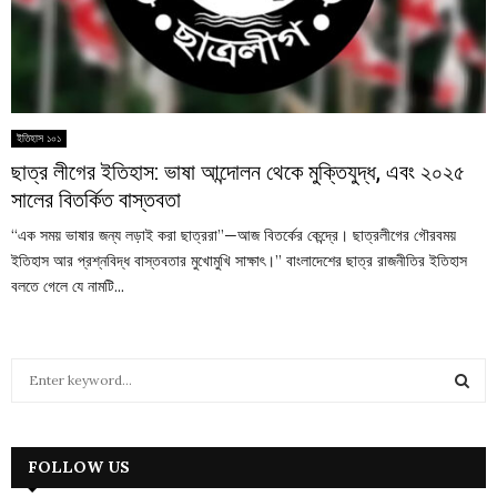
ইতিহাস ১০১
ছাত্র লীগের ইতিহাস: ভাষা আন্দোলন থেকে মুক্তিযুদ্ধ, এবং ২০২৫
সালের বিতর্কিত বাস্তবতা
“এক সময় ভাষার জন্য লড়াই করা ছাত্ররা”—আজ বিতর্কের কেন্দ্রে। ছাত্রলীগের গৌরবময়
ইতিহাস আর প্রশ্নবিদ্ধ বাস্তবতার মুখোমুখি সাক্ষাৎ।” বাংলাদেশের ছাত্র রাজনীতির ইতিহাস
বলতে গেলে যে নামটি...
S
e
a
S
r
c
FOLLOW US
E
h