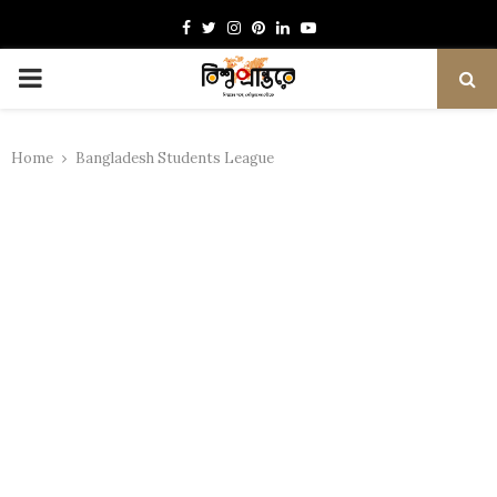
Facebook
Twitter
Instagram
Pinterest
Linkedin
Youtube
PRIMARY
MENU
Home
Bangladesh Students League