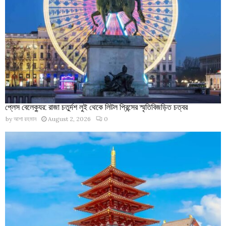
প্লেস বেলেক্যুর: রাজা চতুর্দশ লুই থেকে লিটল প্রিন্সের স্মৃতিবিজড়িত চত্বর
by
আশা রহমান
August 2, 2026
0