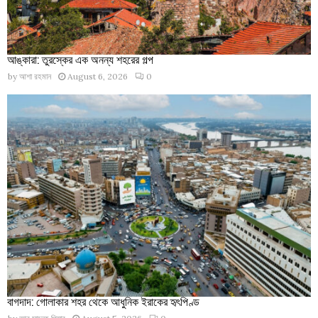
আঙ্কারা: তুরস্কের এক অনন্য শহরের গল্প
by
আশা রহমান
August 6, 2026
0
বাগদাদ: গোলাকার শহর থেকে আধুনিক ইরাকের হৃৎপিণ্ড