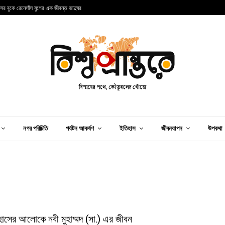
ন্সের বুকে রেনেসাঁস যুগের এক জীবন্ত জাদুঘর
আ
নগর পরিচিতি
পর্যটন আকর্ষণ
ইতিহাস
জীবনযাপন
উপকথা
াসের আলোকে নবী মুহাম্মদ (সা.) এর জীবন