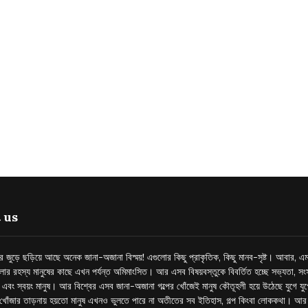
 us
্তর জুড়ে ছড়িয়ে আছে অনেক জানা-অজানা বিস্ময়! এগুলোর কিছু প্রাকৃতিক, কিছু মানব-সৃষ্ট। আবার, এম
লোর রহস্য মানুষের কাছে এখন পর্যন্ত অমিমাংসিত। আর এসব বিষয়বস্তুকে বিবর্তিত হচ্ছে সভ্যতা, সংস
প এবং স্বয়ং মানুষ। আর বিশ্বের এসব জানা-অজানা গল্পের খোঁজেই মানুষ কৌতূহলী হয়ে উঠেছে যুগে য
খোঁজার তাড়নায় হয়তো মানুষ এখনও ভুলতে পারে না অতীতের সব ইতিহাস, গল্প কিংবা লোককথা। আ