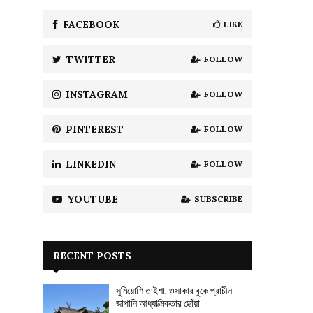
f
A
o
FACEBOOK
LIKE
r
R
:
TWITTER
FOLLOW
C
H
INSTAGRAM
FOLLOW
PINTEREST
FOLLOW
LINKEDIN
FOLLOW
YOUTUBE
SUBSCRIBE
RECENT POSTS
সুমিয়োশি তাইশা: ওসাকার বুকে প্রাচীন
জাপানি আধ্যাত্মিকতার ছোঁয়া