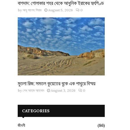
বাগদাদ: গোলাকার শহর থেকে আধুনিক ইরাকের হৃৎপিণ্ড
by
আবু সালেহ পিয়ার
August 5, 2026
0
মুতলা রিজ: সমতল কুয়েতের বুকে এক পাথুরে বিস্ময়
by
শেখ আহাদ আহসান
August 3, 2026
0
CATEGORIES
জীবনী
(86)