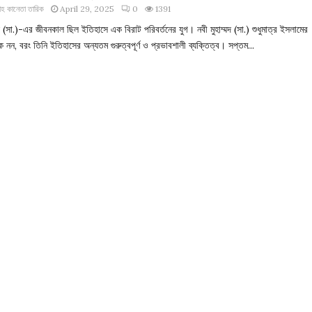
াহ কানেতা তারিক
April 29, 2025
0
1391
মদ (সা.)-এর জীবনকাল ছিল ইতিহাসে এক বিরাট পরিবর্তনের যুগ। নবী মুহাম্মদ (সা.) শুধুমাত্র ইসলামের
তক নন, বরং তিনি ইতিহাসের অন্যতম গুরুত্বপূর্ণ ও প্রভাবশালী ব্যক্তিত্ব। সপ্তম...