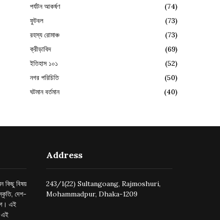
পর্যটন আকর্ষণ
(74)
ফুটবল
(73)
রহস্য রোমাঞ্চ
(73)
ক্রীড়াবিদ
(69)
ইতিহাস ১০১
(52)
নগর পরিচিতি
(50)
ঘটমান বর্তমান
(40)
Address
ন কিছু বিষয়
243/1(22) Sultangoang, Rajmoshuri,
্কৃতি, দেশ-
Mohammadpur, Dhaka-1209
ুগে। এই
র এই