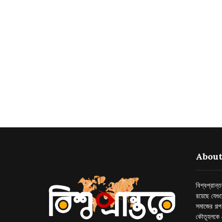
About
বিশ্বপ্রান
রয়েছে যেগু
সমাজের গল্
কৌতূহলকে 