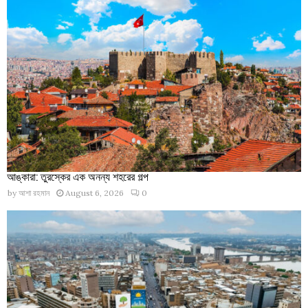
আঙ্কারা: তুরস্কের এক অনন্য শহরের গল্প
by
আশা রহমান
August 6, 2026
0