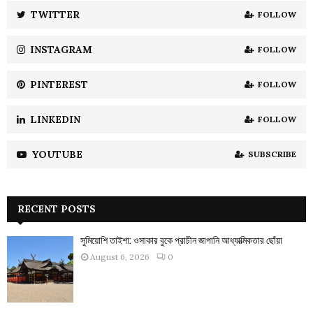
:
TWITTER
FOLLOW
C
INSTAGRAM
FOLLOW
H
PINTEREST
FOLLOW
LINKEDIN
FOLLOW
YOUTUBE
SUBSCRIBE
RECENT POSTS
সুমিয়োশি তাইশা: ওসাকার বুকে প্রাচীন জাপানি আধ্যাত্মিকতার ছোঁয়া
August 6, 2026
0