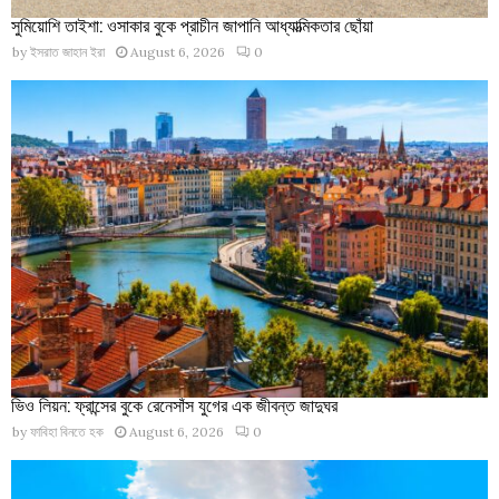
সুমিয়োশি তাইশা: ওসাকার বুকে প্রাচীন জাপানি আধ্যাত্মিকতার ছোঁয়া
by
ইসরাত জাহান ইরা
August 6, 2026
0
ভিও লিয়ন: ফ্রান্সের বুকে রেনেসাঁস যুগের এক জীবন্ত জাদুঘর
by
ফাবিহা বিনতে হক
August 6, 2026
0