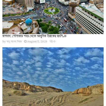
বাগদাদ: গোলাকার শহর থেকে আধুনিক ইরাকের হৃৎপিণ্ড
by
আবু সালেহ পিয়ার
August 5, 2026
0