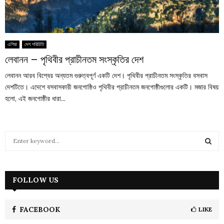
এশিয়া
দেশ পরিচিতি
লেবানন – পৃথিবীর প্রাচীনতম সংস্কৃতির দেশ
লেবানন আরব বিশ্বের অন্যতম গুরুত্বপূর্ণ একটি দেশ। পৃথিবীর প্রাচীনতম সংস্কৃতির বসবাস
দেশটিতে। এদেশে বসবাসকারী জনগোষ্ঠিও পৃথিবীর প্রাচীনতম জনগোষ্ঠীগুলোর একটি। মজার বিষয়
হলো, এই জনগোষ্ঠীর ধারা...
S
e
a
S
r
c
FOLLOW US
E
h
f
A
o
FACEBOOK
LIKE
r
R