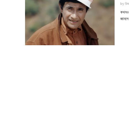
by
রিজ
কখনও 
জানলে