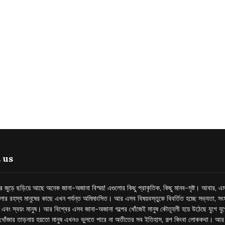
 us
্তর জুড়ে ছড়িয়ে আছে অনেক জানা-অজানা বিস্ময়! এগুলোর কিছু প্রাকৃতিক, কিছু মানব-সৃষ্ট। আবার, এম
লোর রহস্য মানুষের কাছে এখন পর্যন্ত অমিমাংসিত। আর এসব বিষয়বস্তুকে বিবর্তিত হচ্ছে সভ্যতা, সংস
প এবং স্বয়ং মানুষ। আর বিশ্বের এসব জানা-অজানা গল্পের খোঁজেই মানুষ কৌতূহলী হয়ে উঠেছে যুগে য
খোঁজার তাড়নায় হয়তো মানুষ এখনও ভুলতে পারে না অতীতের সব ইতিহাস, গল্প কিংবা লোককথা। আ