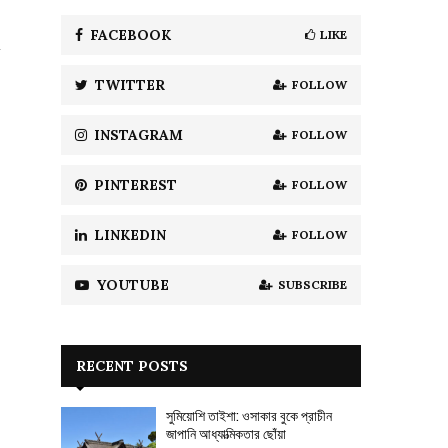
f
A
o
FACEBOOK
LIKE
r
R
:
TWITTER
FOLLOW
C
H
INSTAGRAM
FOLLOW
PINTEREST
FOLLOW
LINKEDIN
FOLLOW
YOUTUBE
SUBSCRIBE
RECENT POSTS
সুমিয়োশি তাইশা: ওসাকার বুকে প্রাচীন
জাপানি আধ্যাত্মিকতার ছোঁয়া