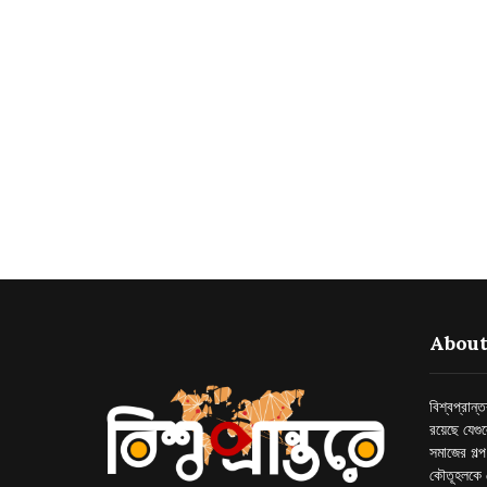
About
বিশ্বপ্রান
রয়েছে যেগু
সমাজের গল্
কৌতূহলকে 