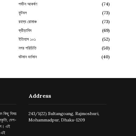
পর্যটন আকর্ষণ
(74)
ফুটবল
(73)
রহস্য রোমাঞ্চ
(73)
ক্রীড়াবিদ
(69)
ইতিহাস ১০১
(52)
নগর পরিচিতি
(50)
ঘটমান বর্তমান
(40)
Address
ন কিছু বিষয়
243/1(22) Sultangoang, Rajmoshuri,
্কৃতি, দেশ-
Mohammadpur, Dhaka-1209
ুগে। এই
র এই