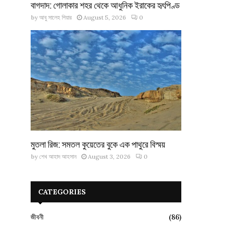
বাগদাদ: গোলাকার শহর থেকে আধুনিক ইরাকের হৃৎপিণ্ড
by
আবু সালেহ পিয়ার
August 5, 2026
0
মুতলা রিজ: সমতল কুয়েতের বুকে এক পাথুরে বিস্ময়
by
শেখ আহাদ আহসান
August 3, 2026
0
CATEGORIES
জীবনী
(86)