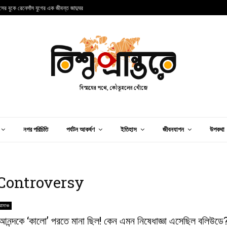
ান্সের বুকে রেনেসাঁস যুগের এক জীবন্ত জাদুঘর
আ
নগর পরিচিতি
পর্যটন আকর্ষণ
ইতিহাস
জীবনযাপন
উপকথা
 Controversy
োমাঞ্চ
আনন্দকে ‘কালো’ পরতে মানা ছিল! কেন এমন নিষেধাজ্ঞা এসেছিল বলিউডে