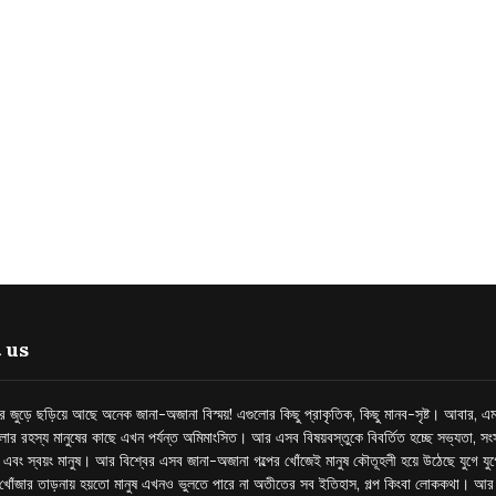
 us
্তর জুড়ে ছড়িয়ে আছে অনেক জানা-অজানা বিস্ময়! এগুলোর কিছু প্রাকৃতিক, কিছু মানব-সৃষ্ট। আবার, এম
লোর রহস্য মানুষের কাছে এখন পর্যন্ত অমিমাংসিত। আর এসব বিষয়বস্তুকে বিবর্তিত হচ্ছে সভ্যতা, সংস
প এবং স্বয়ং মানুষ। আর বিশ্বের এসব জানা-অজানা গল্পের খোঁজেই মানুষ কৌতূহলী হয়ে উঠেছে যুগে য
খোঁজার তাড়নায় হয়তো মানুষ এখনও ভুলতে পারে না অতীতের সব ইতিহাস, গল্প কিংবা লোককথা। আ