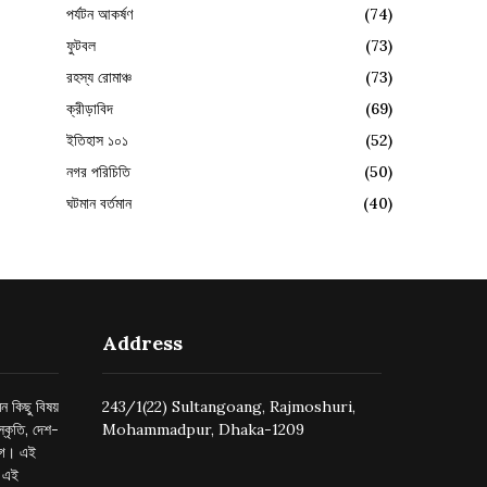
পর্যটন আকর্ষণ
(74)
ফুটবল
(73)
রহস্য রোমাঞ্চ
(73)
ক্রীড়াবিদ
(69)
ইতিহাস ১০১
(52)
নগর পরিচিতি
(50)
ঘটমান বর্তমান
(40)
Address
ন কিছু বিষয়
243/1(22) Sultangoang, Rajmoshuri,
্কৃতি, দেশ-
Mohammadpur, Dhaka-1209
ুগে। এই
র এই