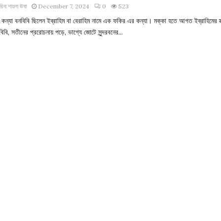
রিনা শায়লা ঊষা
December 7, 2024
0
523
কন্যা বনবিবি ছিলেন ইব্রাহিম বা বেরাহিম নামে এক ফকির এর কন্যা। মক্কা হতে আগত ইব্রাহিমের স্ত
বিবি, সতীনের প্ররোচনায় পড়ে, ভাগ্যে জোটে সুন্দরবনের...