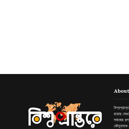
About
বিশ্বপ্রান
রয়েছে যেগু
সমাজের গল্
কৌতূহলকে 