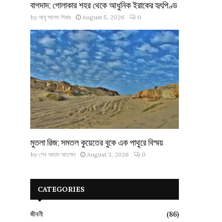
বাগদাদ: গোলাকার শহর থেকে আধুনিক ইরাকের হৃৎপিণ্ড
by
আবু সালেহ পিয়ার
August 5, 2026
0
মুতলা রিজ: সমতল কুয়েতের বুকে এক পাথুরে বিস্ময়
by
শেখ আহাদ আহসান
August 3, 2026
0
CATEGORIES
জীবনী
(86)