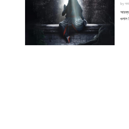
by
সাব
আরব্য 
গুলাল 