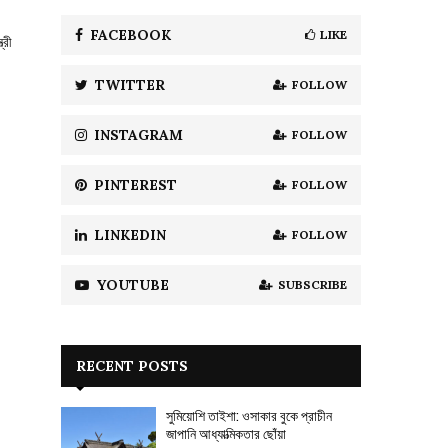
f
A
o
FACEBOOK
LIKE
্রী
r
R
:
TWITTER
FOLLOW
C
H
INSTAGRAM
FOLLOW
PINTEREST
FOLLOW
LINKEDIN
FOLLOW
YOUTUBE
SUBSCRIBE
RECENT POSTS
সুমিয়োশি তাইশা: ওসাকার বুকে প্রাচীন
জাপানি আধ্যাত্মিকতার ছোঁয়া