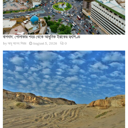
বাগদাদ: গোলাকার শহর থেকে আধুনিক ইরাকের হৃৎপিণ্ড
by
আবু সালেহ পিয়ার
August 5, 2026
0