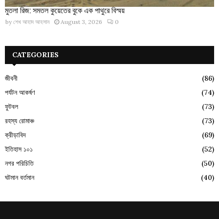
মুতলা রিজ: সমতল কুয়েতের বুকে এক পাথুরে বিস্ময়
by
শেখ আহাদ আহসান
August 3, 2026
0
CATEGORIES
জীবনী
(86)
পর্যটন আকর্ষণ
(74)
ফুটবল
(73)
রহস্য রোমাঞ্চ
(73)
ক্রীড়াবিদ
(69)
ইতিহাস ১০১
(52)
নগর পরিচিতি
(50)
ঘটমান বর্তমান
(40)