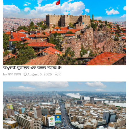
আঙ্কারা: তুরস্কের এক অনন্য শহরের গল্প
by
আশা রহমান
August 6, 2026
0