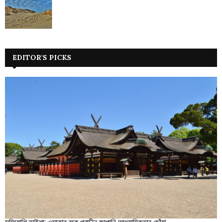
EDITOR'S PICKS
সুমিয়োশি তাইশা: ওসাকার বুকে প্রাচীন জাপানি আধ্যাত্মিকতার ছোঁয়া