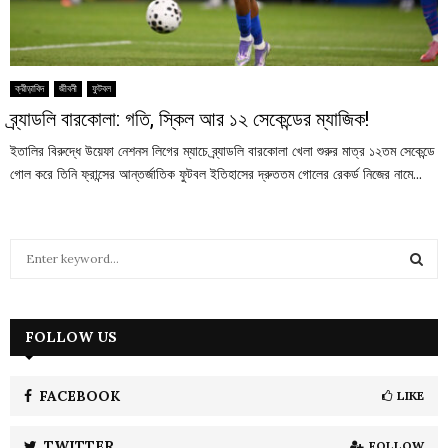
ক্রীড়াবিদ
জীবনী
ফুটবল
ব্র্যাডলি বারকোলা: গতি, স্কিল আর ১২ সেকেন্ডের ম্যাজিক!
ইতালির বিরুদ্ধে উয়েফা নেশনস লিগের ম্যাচে ব্র্যাডলি বারকোলা খেলা শুরুর মাত্র ১২তম সেকেন্ডে
গোল করে তিনি ফ্রান্সের আন্তর্জাতিক ফুটবল ইতিহাসের দ্রুততম গোলের রেকর্ড নিজের নামে...
S
e
a
S
r
c
FOLLOW US
E
h
f
A
o
FACEBOOK
LIKE
r
R
:
TWITTER
FOLLOW