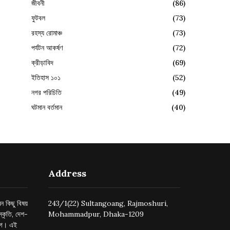
জীবনী
(86)
ফুটবল
(73)
রহস্য রোমাঞ্চ
(73)
পর্যটন আকর্ষণ
(72)
ক্রীড়াবিদ
(69)
ইতিহাস ১০১
(52)
নগর পরিচিতি
(49)
ঘটমান বর্তমান
(40)
Address
ন কিছু বিষয়
243/1(22) Sultangoang, Rajmoshuri,
্কৃতি, দেশ-
Mohammadpur, Dhaka-1209
ুগে। এই