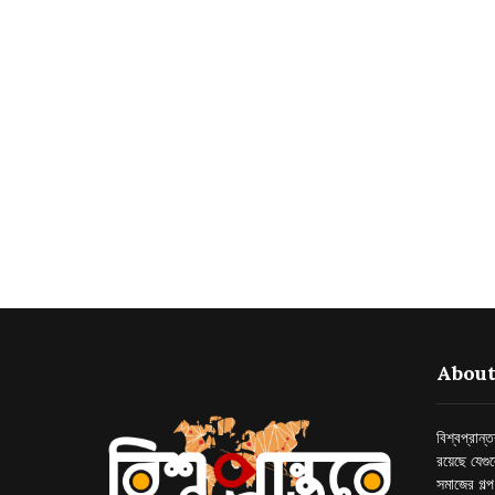
About
বিশ্বপ্রান
রয়েছে যেগু
সমাজের গল্