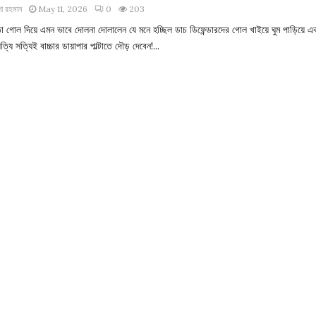
া রহমান
May 11, 2026
0
203
ো গোল দিয়ে এমন ভাবে দোলনা দোলালেন যে মনে হচ্ছিল ডাচ ডিফেন্ডারদের গোল খাইয়ে ঘুম পাড়িয়ে এ
ত্যি সত্যিই বাচ্চার ডায়াপার পাল্টাতে দৌড় দেবেন!...