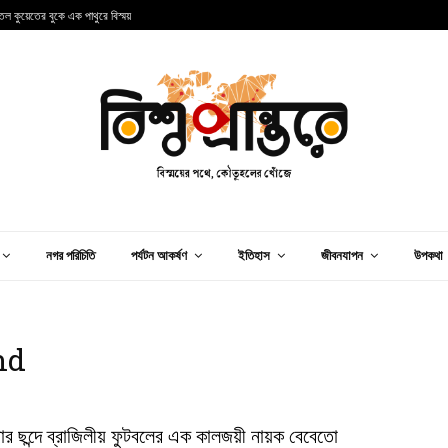
তল কুয়েতের বুকে এক পাথুরে বিস্ময়
প
নগর পরিচিতি
পর্যটন আকর্ষণ
ইতিহাস
জীবনযাপন
উপকথা
nd
বার ছন্দে ব্রাজিলীয় ফুটবলের এক কালজয়ী নায়ক বেবেতো