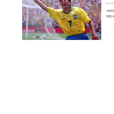
by
আশ
বেবেত
তিনি স