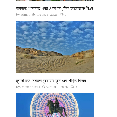
বাগদাদ: গোলাকার শহর থেকে আধুনিক ইরাকের হৃৎপিণ্ড
by
admin
August 5, 2026
0
মুতলা রিজ: সমতল কুয়েতের বুকে এক পাথুরে বিস্ময়
by
শেখ আহাদ আহসান
August 3, 2026
0