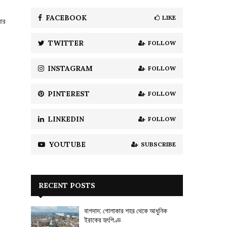
f
A
o
FACEBOOK
LIKE
বার
r
R
:
TWITTER
FOLLOW
C
H
INSTAGRAM
FOLLOW
PINTEREST
FOLLOW
LINKEDIN
FOLLOW
YOUTUBE
SUBSCRIBE
RECENT POSTS
বাগদাদ: গোলাকার শহর থেকে আধুনিক
ইরাকের হৃৎপিণ্ড