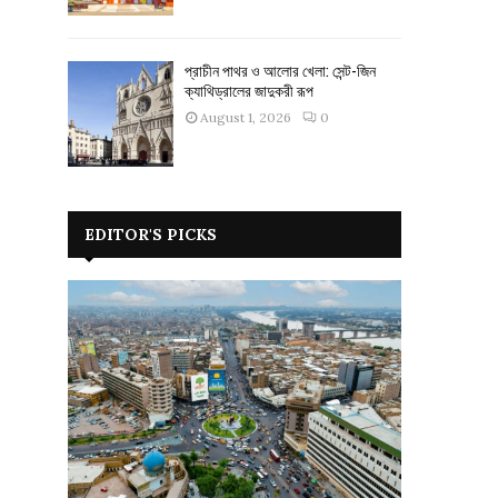
প্রাচীন পাথর ও আলোর খেলা: সেন্ট-জিন
ক্যাথিড্রালের জাদুকরী রূপ
August 1, 2026
0
EDITOR'S PICKS