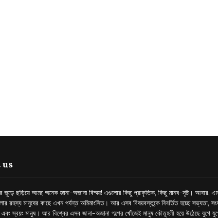
 us
্তর জুড়ে ছড়িয়ে আছে অনেক জানা-অজানা বিস্ময়! এগুলোর কিছু প্রাকৃতিক, কিছু মানব-সৃষ্ট। আবার, এম
লোর রহস্য মানুষের কাছে এখন পর্যন্ত অমিমাংসিত। আর এসব বিষয়বস্তুকে বিবর্তিত হচ্ছে সভ্যতা, সংস
প এবং স্বয়ং মানুষ। আর বিশ্বের এসব জানা-অজানা গল্পের খোঁজেই মানুষ কৌতূহলী হয়ে উঠেছে যুগে য