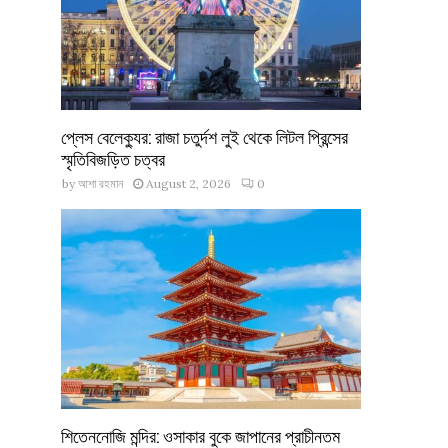
প্লেস বেলেক্যুর: রাজা চতুর্দশ লুই থেকে লিটল প্রিন্সের
স্মৃতিবিজড়িত চত্বর
by
আশা রহমান
August 2, 2026
0
শিতেননোজি মন্দির: ওসাকার বুকে জাপানের প্রাচীনতম