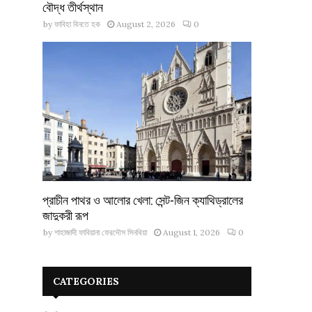
বৌদ্ধ তীর্থস্থান
by
ফাবিহা বিনতে হক
August 2, 2026
0
প্রাচীন পাথর ও আলোর খেলা: সেন্ট-জিন ক্যাথিড্রালের
জাদুকরী রূপ
by
শাহাজাদী ফাবিয়ানা ফেরদৌস সিনথিয়া
August 1, 2026
0
CATEGORIES