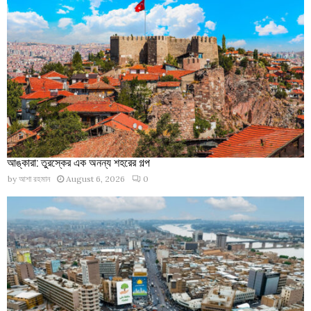
আঙ্কারা: তুরস্কের এক অনন্য শহরের গল্প
by
আশা রহমান
August 6, 2026
0