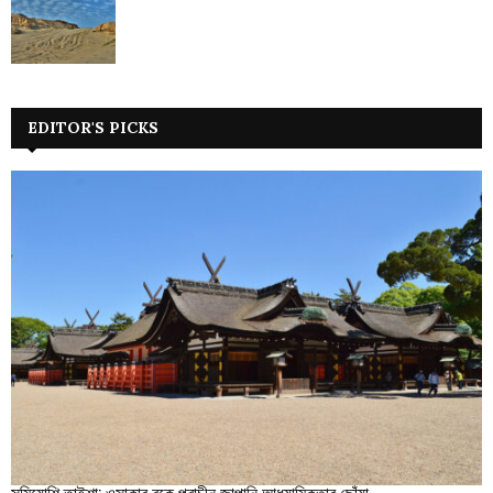
EDITOR'S PICKS
সুমিয়োশি তাইশা: ওসাকার বুকে প্রাচীন জাপানি আধ্যাত্মিকতার ছোঁয়া