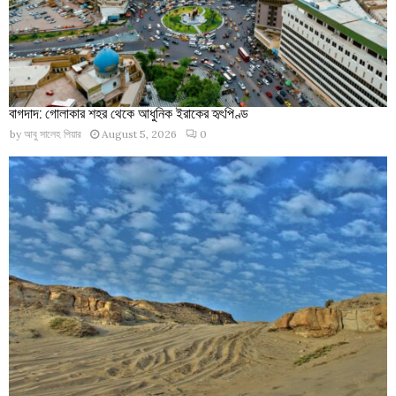
বাগদাদ: গোলাকার শহর থেকে আধুনিক ইরাকের হৃৎপিণ্ড
by
আবু সালেহ পিয়ার
August 5, 2026
0