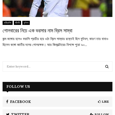
ক্রীড়াবিদ
জীবনী
ফুটবল
গোলবারের নিচে এক ভরসার নাম ব্রিস সাম্বা
জন্ম কঙ্গোয় হলেও ফরাসি প্রাচীর হয়ে ওঠা ব্রিস সাম্বার রক্তেই ছিল ফুটবল, কারণ তার বাবাও
ছিলেন কঙ্গো জাতীয় দলের গোলরক্ষক। আর জিব্রাল্টারের বিপক্ষে পুরো ৯০...
S
e
a
S
r
c
FOLLOW US
E
h
f
A
o
FACEBOOK
LIKE
r
R
:
TWITTER
FOLLOW