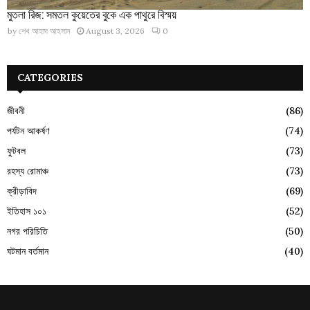
মুতলা রিজ: সমতল কুয়েতের বুকে এক পাথুরে বিস্ময়
by
শেখ আহাদ আহসান
August 3, 2026
0
CATEGORIES
জীবনী
(86)
পর্যটন আকর্ষণ
(74)
ফুটবল
(73)
রহস্য রোমাঞ্চ
(73)
ক্রীড়াবিদ
(69)
ইতিহাস ১০১
(52)
নগর পরিচিতি
(50)
ঘটমান বর্তমান
(40)