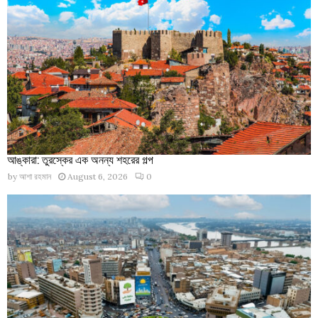
আঙ্কারা: তুরস্কের এক অনন্য শহরের গল্প
by
আশা রহমান
August 6, 2026
0