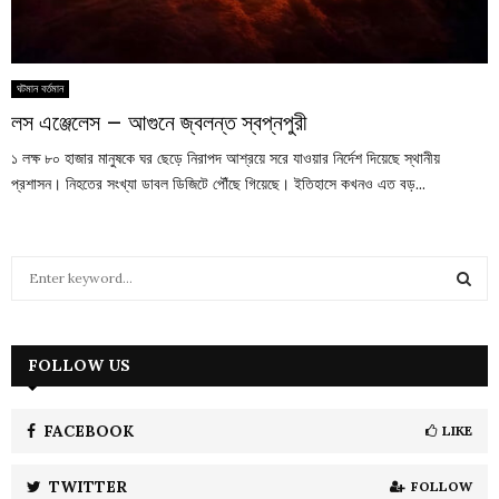
ঘটমান বর্তমান
লস এঞ্জেলেস – আগুনে জ্বলন্ত স্বপ্নপুরী
১ লক্ষ ৮০ হাজার মানুষকে ঘর ছেড়ে নিরাপদ আশ্রয়ে সরে যাওয়ার নির্দেশ দিয়েছে স্থানীয়
প্রশাসন। নিহতের সংখ্যা ডাবল ডিজিটে পৌঁছে গিয়েছে। ইতিহাসে কখনও এত বড়...
S
e
a
S
r
c
FOLLOW US
E
h
f
A
o
FACEBOOK
LIKE
r
R
:
TWITTER
FOLLOW