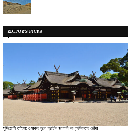
EDITOR'S PICKS
সুমিয়োশি তাইশা: ওসাকার বুকে প্রাচীন জাপানি আধ্যাত্মিকতার ছোঁয়া