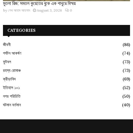
মুতলা রিজ: সমতল কুয়েতের বুকে এক পাথুরে বিস্ময়
by
শেখ আহাদ আহসান
August 3, 2026
0
CATEGORIES
জীবনী
(86)
পর্যটন আকর্ষণ
(74)
ফুটবল
(73)
রহস্য রোমাঞ্চ
(73)
ক্রীড়াবিদ
(69)
ইতিহাস ১০১
(52)
নগর পরিচিতি
(50)
ঘটমান বর্তমান
(40)