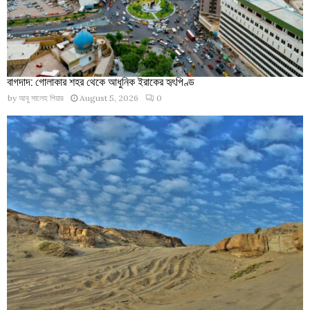
বাগদাদ: গোলাকার শহর থেকে আধুনিক ইরাকের হৃৎপিণ্ড
by
আবু সালেহ পিয়ার
August 5, 2026
0