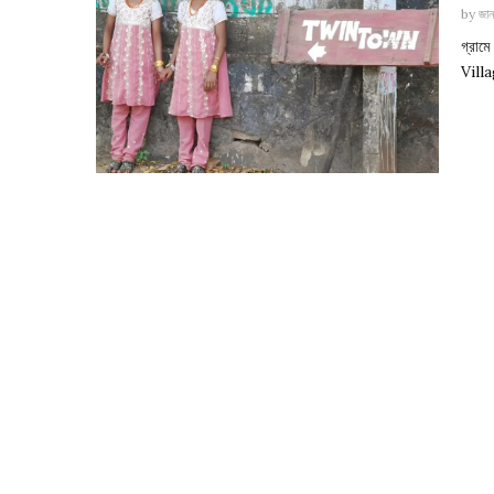
by
জান
গ্রা
Villa