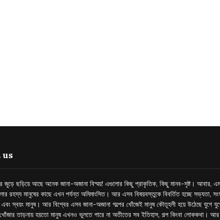
 us
্তর জুড়ে ছড়িয়ে আছে অনেক জানা-অজানা বিস্ময়! এগুলোর কিছু প্রাকৃতিক, কিছু মানব-সৃষ্ট। আবার, এম
লোর রহস্য মানুষের কাছে এখন পর্যন্ত অমিমাংসিত। আর এসব বিষয়বস্তুকে বিবর্তিত হচ্ছে সভ্যতা, সংস
প এবং স্বয়ং মানুষ। আর বিশ্বের এসব জানা-অজানা গল্পের খোঁজেই মানুষ কৌতূহলী হয়ে উঠেছে যুগে য
খোঁজার তাড়নায় হয়তো মানুষ এখনও ভুলতে পারে না অতীতের সব ইতিহাস, গল্প কিংবা লোককথা। আ