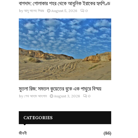
বাগদাদ: গোলাকার শহর থেকে আধুনিক ইরাকের হৃৎপিণ্ড
by
আবু সালেহ পিয়ার
August 5, 2026
0
মুতলা রিজ: সমতল কুয়েতের বুকে এক পাথুরে বিস্ময়
by
শেখ আহাদ আহসান
August 3, 2026
0
CATEGORIES
জীবনী
(86)