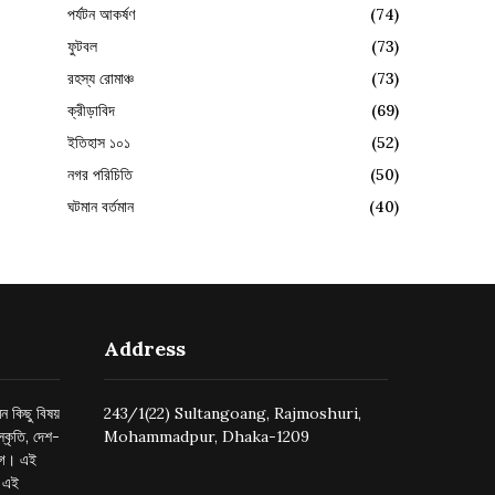
পর্যটন আকর্ষণ
(74)
ফুটবল
(73)
রহস্য রোমাঞ্চ
(73)
ক্রীড়াবিদ
(69)
ইতিহাস ১০১
(52)
নগর পরিচিতি
(50)
ঘটমান বর্তমান
(40)
Address
ন কিছু বিষয়
243/1(22) Sultangoang, Rajmoshuri,
্কৃতি, দেশ-
Mohammadpur, Dhaka-1209
ুগে। এই
র এই