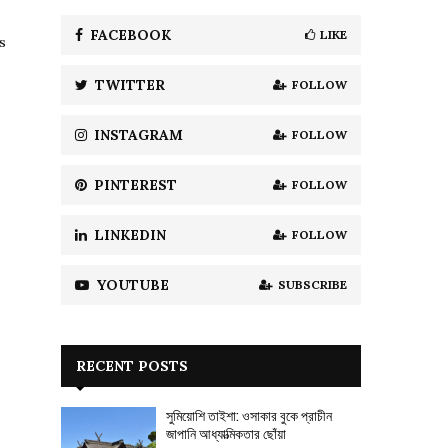
f
A
o
FACEBOOK
LIKE
ns
r
R
:
TWITTER
FOLLOW
C
H
INSTAGRAM
FOLLOW
PINTEREST
FOLLOW
LINKEDIN
FOLLOW
YOUTUBE
SUBSCRIBE
RECENT POSTS
সুমিয়োশি তাইশা: ওসাকার বুকে প্রাচীন
জাপানি আধ্যাত্মিকতার ছোঁয়া