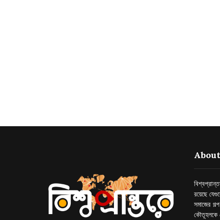
About
বিশ্বপ্রান
রয়েছে যেগু
সমাজের গল্
কৌতূহলকে 