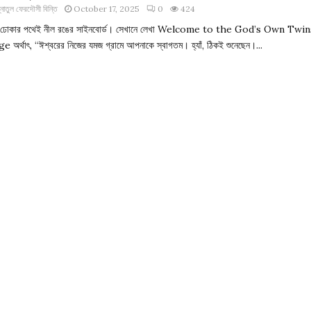
্নাতুল ফেরদৌসী বিন্তি
October 17, 2025
0
424
মে ঢোকার পথেই নীল রঙের সাইনবোর্ড। সেখানে লেখা Welcome to the God’s Own Twi
ge অর্থাৎ, “ঈশ্বরের নিজের যমজ গ্রামে আপনাকে স্বাগতম। হ্যাঁ, ঠিকই শুনেছেন।...