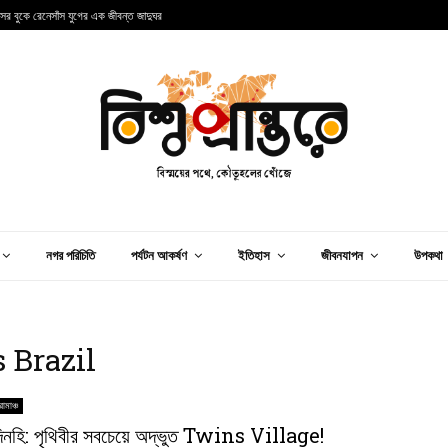
ন্সের বুকে রেনেসাঁস যুগের এক জীবন্ত জাদুঘর
আ
নগর পরিচিতি
পর্যটন আকর্ষণ
ইতিহাস
জীবনযাপন
উপকথা
 Brazil
োমাঞ্চ
িনহি: পৃথিবীর সবচেয়ে অদ্ভুত Twins Village!