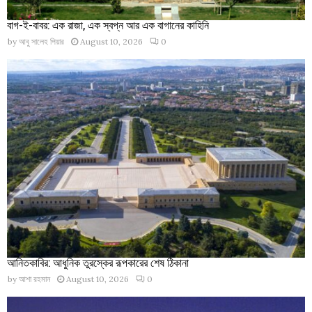
বাগ-ই-বাবর: এক রাজা, এক স্বপ্ন আর এক বাগানের কাহিনি
by
আবু সালেহ পিয়ার
August 10, 2026
0
আনিতকাবির: আধুনিক তুরস্কের রূপকারের শেষ ঠিকানা
by
আশা রহমান
August 10, 2026
0