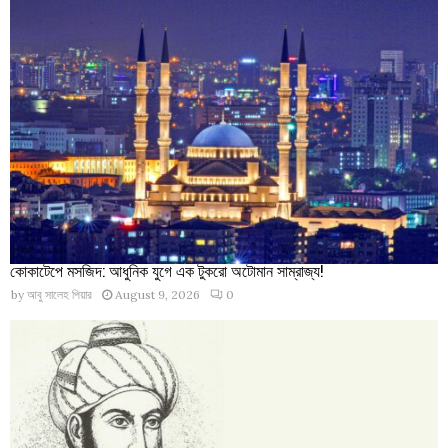
কোকাটেপে মসজিদ: আধুনিক যুগে এক টুকরো অটোমান সাম্রাজ্য!
by
আবু সালেহ পিয়ার
August 9, 2026
0