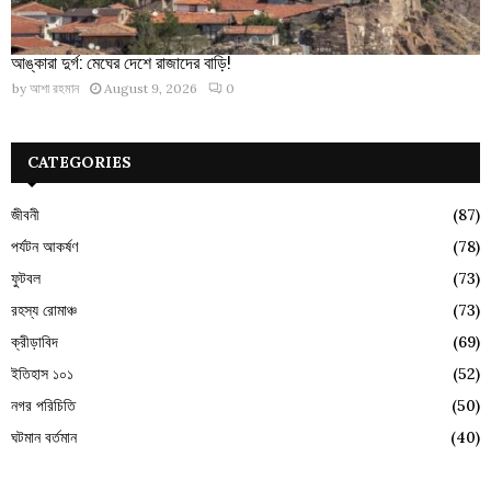
আঙ্কারা দুর্গ: মেঘের দেশে রাজাদের বাড়ি!
by
আশা রহমান
August 9, 2026
0
CATEGORIES
জীবনী
(87)
পর্যটন আকর্ষণ
(78)
ফুটবল
(73)
রহস্য রোমাঞ্চ
(73)
ক্রীড়াবিদ
(69)
ইতিহাস ১০১
(52)
নগর পরিচিতি
(50)
ঘটমান বর্তমান
(40)