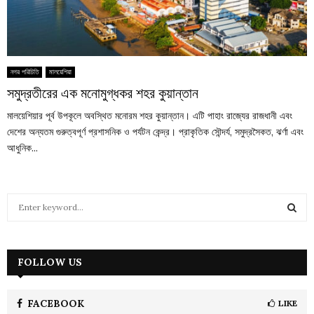
নগর পরিচিতি
মালয়েশিয়া
সমুদ্রতীরের এক মনোমুগ্ধকর শহর কুয়ান্তান
মালয়েশিয়ার পূর্ব উপকূলে অবস্থিত মনোরম শহর কুয়ান্তান। এটি পাহাং রাজ্যের রাজধানী এবং
দেশের অন্যতম গুরুত্বপূর্ণ প্রশাসনিক ও পর্যটন কেন্দ্র। প্রাকৃতিক সৌন্দর্য, সমুদ্রসৈকত, ঝর্ণা এবং
আধুনিক...
S
e
a
S
r
c
FOLLOW US
E
h
f
A
o
FACEBOOK
LIKE