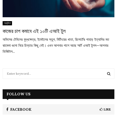
প্রযুক্তি
কাজের চাপ কমাবে এই ১০টি এআই টুল
অফিসের টেবিলের যুদ্ধক্ষেত্র, ইমেইলের স্তুপ, মিটিংয়ের খাতা, রিপোর্টের পাহাড় ইত্যাদির মত
ঝামেলা গুলো নিয়ে চিন্তার কিছু নেই। এখন আপনার পাশে আছে স্মার্ট এআই টুলস—আপনার
ডিজিটাল...
S
e
a
S
r
c
FOLLOW US
E
h
f
A
o
FACEBOOK
LIKE
r
R