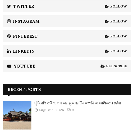
:
TWITTER
FOLLOW
C
INSTAGRAM
FOLLOW
H
PINTEREST
FOLLOW
LINKEDIN
FOLLOW
YOUTUBE
SUBSCRIBE
RECENT POSTS
সুমিয়োশি তাইশা: ওসাকার বুকে প্রাচীন জাপানি আধ্যাত্মিকতার ছোঁয়া
August 6, 2026
0