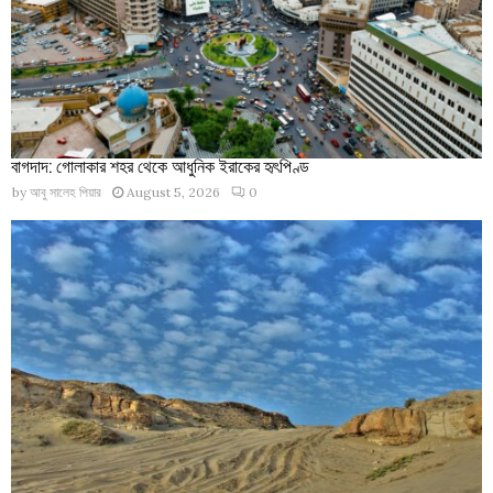
বাগদাদ: গোলাকার শহর থেকে আধুনিক ইরাকের হৃৎপিণ্ড
by
আবু সালেহ পিয়ার
August 5, 2026
0