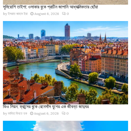
সুমিয়োশি তাইশা: ওসাকার বুকে প্রাচীন জাপানি আধ্যাত্মিকতার ছোঁয়া
by
ইসরাত জাহান ইরা
August 6, 2026
0
ভিও লিয়ন: ফ্রান্সের বুকে রেনেসাঁস যুগের এক জীবন্ত জাদুঘর
by
ফাবিহা বিনতে হক
August 6, 2026
0