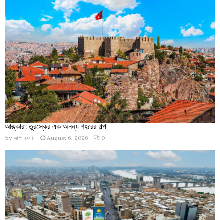
আঙ্কারা: তুরস্কের এক অনন্য শহরের গল্প
by
আশা রহমান
August 6, 2026
0