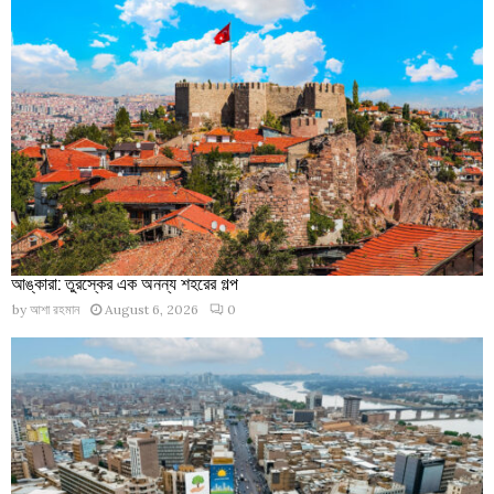
আঙ্কারা: তুরস্কের এক অনন্য শহরের গল্প
by
আশা রহমান
August 6, 2026
0