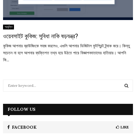
প্রযুক্তি
ওয়েবসাইট কুকিজ: সুবিধা নাকি ষড়যন্ত্র?
কুকিজ আপনার ব্রাউজিংকে সহজ করলেও, এগুলি আপনার ডিজিটাল ফুটপ্রিন্ট ট্র্যাক করে। কিন্তু
সচেতন না হলে আপনার ব্যক্তিগত তথ্য হয়ে উঠতে পারে বিজ্ঞাপনদাতাদের হাতিয়ার। আপনি
কি...
S
e
a
S
r
c
FOLLOW US
E
h
f
A
o
FACEBOOK
LIKE
r
R