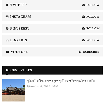
:
TWITTER
FOLLOW
C
INSTAGRAM
FOLLOW
H
PINTEREST
FOLLOW
LINKEDIN
FOLLOW
YOUTUBE
SUBSCRIBE
RECENT POSTS
সুমিয়োশি তাইশা: ওসাকার বুকে প্রাচীন জাপানি আধ্যাত্মিকতার ছোঁয়া
August 6, 2026
0