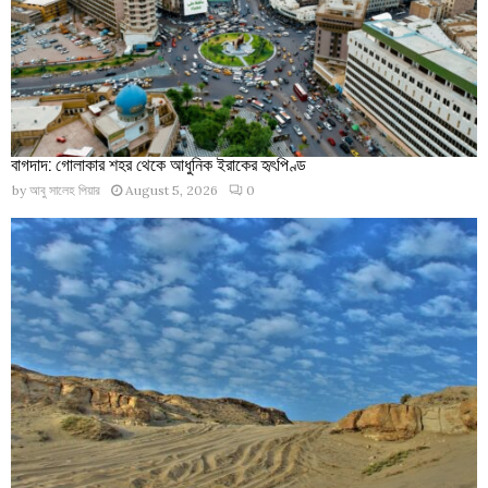
বাগদাদ: গোলাকার শহর থেকে আধুনিক ইরাকের হৃৎপিণ্ড
by
আবু সালেহ পিয়ার
August 5, 2026
0