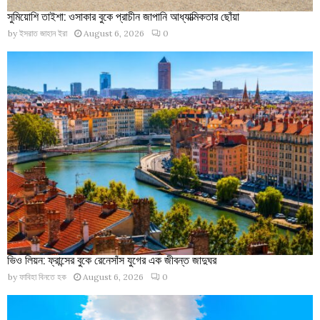
সুমিয়োশি তাইশা: ওসাকার বুকে প্রাচীন জাপানি আধ্যাত্মিকতার ছোঁয়া
by
ইসরাত জাহান ইরা
August 6, 2026
0
ভিও লিয়ন: ফ্রান্সের বুকে রেনেসাঁস যুগের এক জীবন্ত জাদুঘর
by
ফাবিহা বিনতে হক
August 6, 2026
0