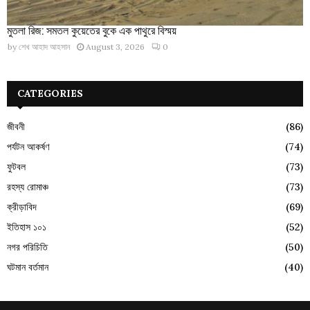
মুতলা রিজ: সমতল কুয়েতের বুকে এক পাথুরে বিস্ময়
by
শেখ আহাদ আহসান
August 3, 2026
0
CATEGORIES
জীবনী
(86)
পর্যটন আকর্ষণ
(74)
ফুটবল
(73)
রহস্য রোমাঞ্চ
(73)
ক্রীড়াবিদ
(69)
ইতিহাস ১০১
(52)
নগর পরিচিতি
(50)
ঘটমান বর্তমান
(40)