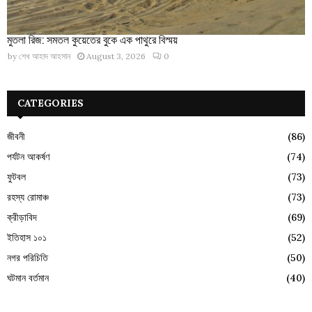
মুতলা রিজ: সমতল কুয়েতের বুকে এক পাথুরে বিস্ময়
by
শেখ আহাদ আহসান
August 3, 2026
0
CATEGORIES
জীবনী
(86)
পর্যটন আকর্ষণ
(74)
ফুটবল
(73)
রহস্য রোমাঞ্চ
(73)
ক্রীড়াবিদ
(69)
ইতিহাস ১০১
(52)
নগর পরিচিতি
(50)
ঘটমান বর্তমান
(40)