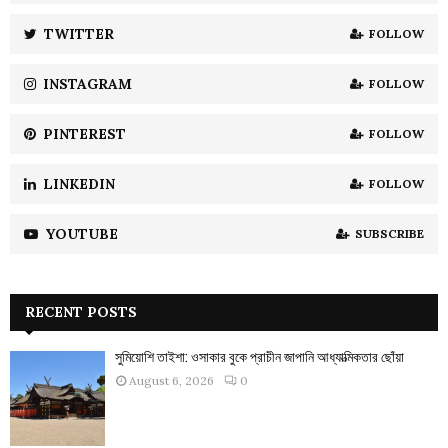
r
R
:
TWITTER
FOLLOW
C
INSTAGRAM
FOLLOW
H
PINTEREST
FOLLOW
LINKEDIN
FOLLOW
YOUTUBE
SUBSCRIBE
RECENT POSTS
সুমিয়োশি তাইশা: ওসাকার বুকে প্রাচীন জাপানি আধ্যাত্মিকতার ছোঁয়া
August 6, 2026
0