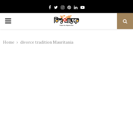
Facebook
Twitter
Instagram
Pinterest
Linkedin
Youtube
PRIMARY
MENU
Home
divorce tradition Mauritania