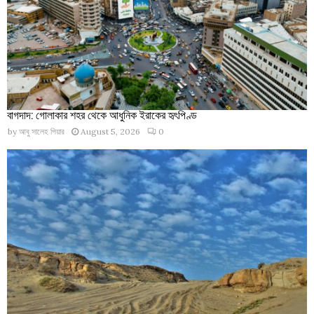
বাগদাদ: গোলাকার শহর থেকে আধুনিক ইরাকের হৃৎপিণ্ড
by
আবু সালেহ পিয়ার
August 5, 2026
0