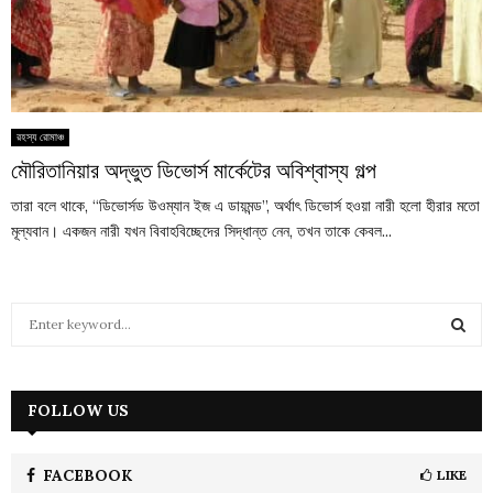
রহস্য রোমাঞ্চ
মৌরিতানিয়ার অদ্ভুত ডিভোর্স মার্কেটের অবিশ্বাস্য গল্প
তারা বলে থাকে, “ডিভোর্সড উওম্যান ইজ এ ডায়মন্ড”, অর্থাৎ ডিভোর্স হওয়া নারী হলো হীরার মতো
মূল্যবান। একজন নারী যখন বিবাহবিচ্ছেদের সিদ্ধান্ত নেন, তখন তাকে কেবল...
S
e
a
S
r
c
FOLLOW US
E
h
f
A
o
FACEBOOK
LIKE