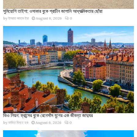
সুমিয়োশি তাইশা: ওসাকার বুকে প্রাচীন জাপানি আধ্যাত্মিকতার ছোঁয়া
by
ইসরাত জাহান ইরা
August 6, 2026
0
ভিও লিয়ন: ফ্রান্সের বুকে রেনেসাঁস যুগের এক জীবন্ত জাদুঘর
by
ফাবিহা বিনতে হক
August 6, 2026
0