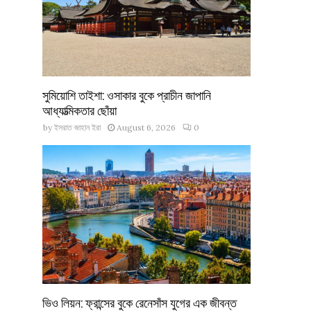
সুমিয়োশি তাইশা: ওসাকার বুকে প্রাচীন জাপানি
আধ্যাত্মিকতার ছোঁয়া
by
ইসরাত জাহান ইরা
August 6, 2026
0
ভিও লিয়ন: ফ্রান্সের বুকে রেনেসাঁস যুগের এক জীবন্ত