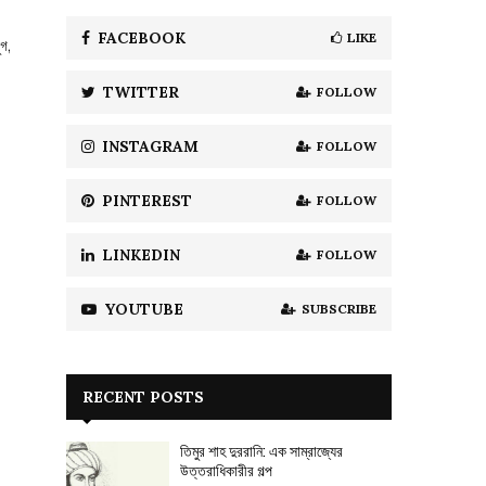
f
A
o
FACEBOOK
LIKE
ুগ,
r
R
:
TWITTER
FOLLOW
C
H
INSTAGRAM
FOLLOW
PINTEREST
FOLLOW
LINKEDIN
FOLLOW
YOUTUBE
SUBSCRIBE
RECENT POSTS
তিমুর শাহ দুররানি: এক সাম্রাজ্যের
উত্তরাধিকারীর গল্প