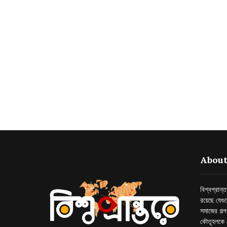
About
বিশ্বপ্রান
রয়েছে যেগু
সমাজের গল্
কৌতূহলকে 