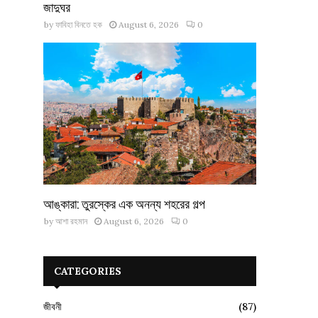
জাদুঘর
by
ফাবিহা বিনতে হক
August 6, 2026
0
আঙ্কারা: তুরস্কের এক অনন্য শহরের গল্প
by
আশা রহমান
August 6, 2026
0
CATEGORIES
জীবনী
(87)