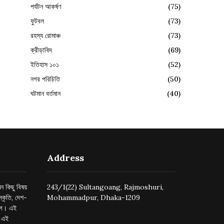
পর্যটন আকর্ষণ
(75)
ফুটবল
(73)
রহস্য রোমাঞ্চ
(73)
ক্রীড়াবিদ
(69)
ইতিহাস ১০১
(52)
নগর পরিচিতি
(50)
ঘটমান বর্তমান
(40)
Address
ন কিছু বিষয়
243/1(22) Sultangoang, Rajmoshuri,
্কৃতি, দেশ-
Mohammadpur, Dhaka-1209
ুগে। এই
র এই