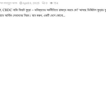
াম্মদ মাহাবুবুল আলম
April 6, 2025
0
754
্টো, CBDC নাকি ফিয়াট মুদ্রা – ভবিষ্যতের অর্থনীতিতে রাজত্ব করবে কে? আসছে ডিজিটাল মুদ্রার য
যাবে আর্থিক লেনদেনের নিয়ম। মনে করুন, একটি দেশে কোনো...