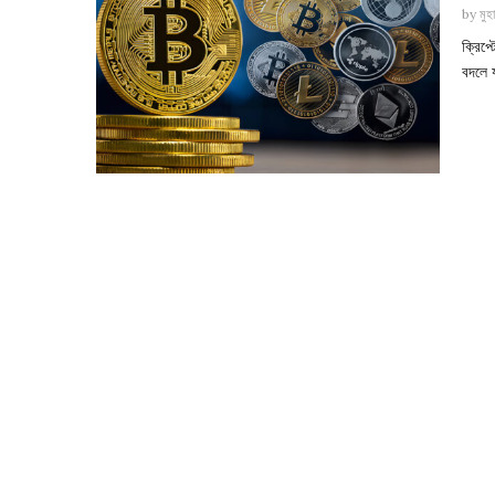
by
মুহ
ক্রিপ
বদলে 