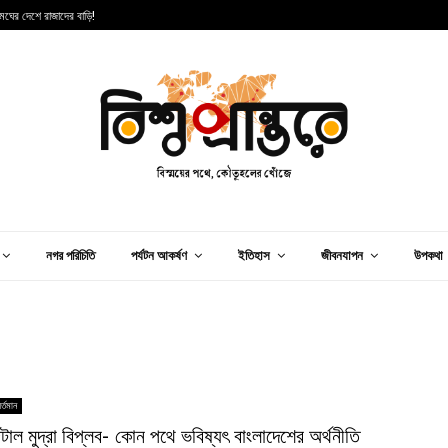
 মেঘের দেশে রাজাদের বাড়ি!
স
নগর পরিচিতি
পর্যটন আকর্ষণ
ইতিহাস
জীবনযাপন
উপকথা
র্তমান
টাল মুদ্রা বিপ্লব- কোন পথে ভবিষ্যৎ বাংলাদেশের অর্থনীতি