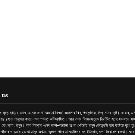
 us
্তর জুড়ে ছড়িয়ে আছে অনেক জানা-অজানা বিস্ময়! এগুলোর কিছু প্রাকৃতিক, কিছু মানব-সৃষ্ট। আবার, এম
লোর রহস্য মানুষের কাছে এখন পর্যন্ত অমিমাংসিত। আর এসব বিষয়বস্তুকে বিবর্তিত হচ্ছে সভ্যতা, সংস
প এবং স্বয়ং মানুষ। আর বিশ্বের এসব জানা-অজানা গল্পের খোঁজেই মানুষ কৌতূহলী হয়ে উঠেছে যুগে য
খোঁজার তাড়নায় হয়তো মানুষ এখনও ভুলতে পারে না অতীতের সব ইতিহাস, গল্প কিংবা লোককথা। আ