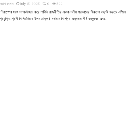
ওয়ানা রহমান
July 15, 2025
0
522
ড ট্রাম্পের সঙ্গে সম্পর্কচ্ছেদ করে মার্কিন রাজনীতির একক দলীয় প্রভাবের বিরুদ্ধে লড়াই করতে এগিয়ে
্রযুক্তিপ্রেমী বিলিয়নিয়ার ইলন মাস্ক। বর্তমান বিশ্বের অন্যতম শীর্ষ ধনকুবের এবং...