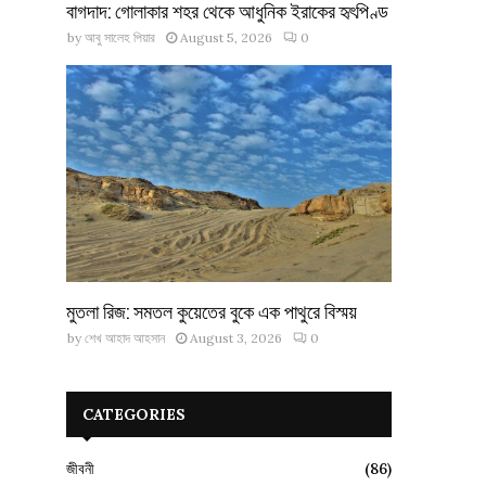
বাগদাদ: গোলাকার শহর থেকে আধুনিক ইরাকের হৃৎপিণ্ড
by
আবু সালেহ পিয়ার
August 5, 2026
0
মুতলা রিজ: সমতল কুয়েতের বুকে এক পাথুরে বিস্ময়
by
শেখ আহাদ আহসান
August 3, 2026
0
CATEGORIES
জীবনী
(86)