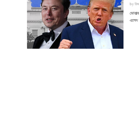
by
রিজ
ডোনাল্
এলেন প