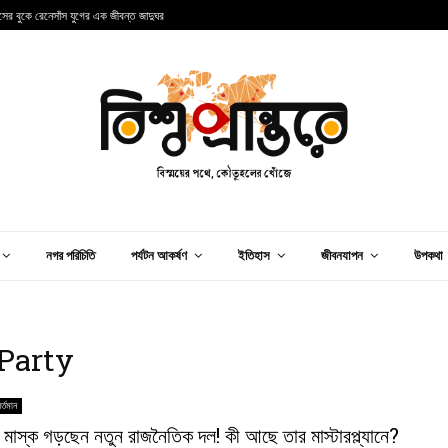
ান্সের বুকে রেনেসাঁস যুগের এক জীবন্ত জাদুঘর
আ
নগর পরিচিতি
পর্যটন আকর্ষণ
ইতিহাস
জীবনযাপন
উপকথা
 Party
র্তমান
মাস্ক গড়ছেন নতুন রাজনৈতিক দল! কী আছে তার মাস্টারপ্ল্যানে?