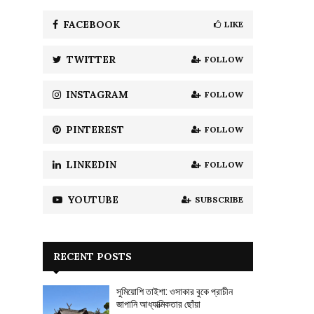
f
A
o
FACEBOOK
LIKE
r
R
:
TWITTER
FOLLOW
C
H
INSTAGRAM
FOLLOW
PINTEREST
FOLLOW
LINKEDIN
FOLLOW
YOUTUBE
SUBSCRIBE
RECENT POSTS
সুমিয়োশি তাইশা: ওসাকার বুকে প্রাচীন
জাপানি আধ্যাত্মিকতার ছোঁয়া