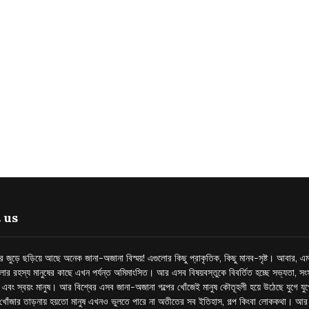
 us
্তর জুড়ে ছড়িয়ে আছে অনেক জানা-অজানা বিস্ময়! এগুলোর কিছু প্রাকৃতিক, কিছু মানব-সৃষ্ট। আবার, এম
লোর রহস্য মানুষের কাছে এখন পর্যন্ত অমিমাংসিত। আর এসব বিষয়বস্তুকে বিবর্তিত হচ্ছে সভ্যতা, সংস
প এবং স্বয়ং মানুষ। আর বিশ্বের এসব জানা-অজানা গল্পের খোঁজেই মানুষ কৌতূহলী হয়ে উঠেছে যুগে য
খোঁজার তাড়নায় হয়তো মানুষ এখনও ভুলতে পারে না অতীতের সব ইতিহাস, গল্প কিংবা লোককথা। আ