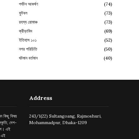
পর্যটন আকর্ষণ
(74)
ফুটবল
(73)
রহস্য রোমাঞ্চ
(73)
ক্রীড়াবিদ
(69)
ইতিহাস ১০১
(52)
নগর পরিচিতি
(50)
ঘটমান বর্তমান
(40)
Address
ন কিছু বিষয়
243/1(22) Sultangoang, Rajmoshuri,
্কৃতি, দেশ-
Mohammadpur, Dhaka-1209
ুগে। এই
র এই