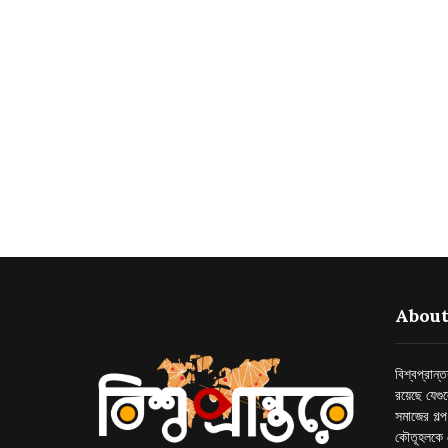
About
বিশ্বপ্রান
রয়েছে যেগু
সমাজের গল্
কৌতূহলকে 