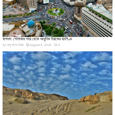
বাগদাদ: গোলাকার শহর থেকে আধুনিক ইরাকের হৃৎপিণ্ড
by
আবু সালেহ পিয়ার
August 5, 2026
0