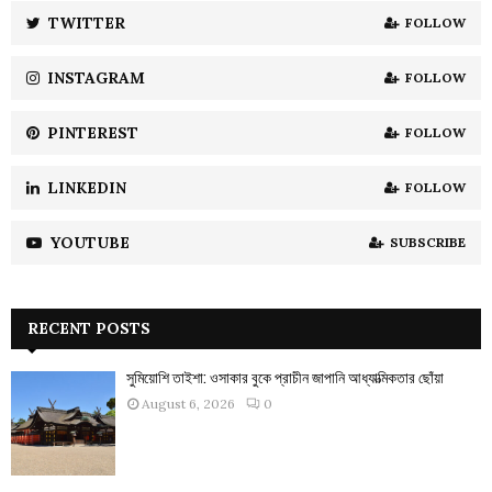
:
TWITTER
FOLLOW
C
INSTAGRAM
FOLLOW
H
PINTEREST
FOLLOW
LINKEDIN
FOLLOW
YOUTUBE
SUBSCRIBE
RECENT POSTS
সুমিয়োশি তাইশা: ওসাকার বুকে প্রাচীন জাপানি আধ্যাত্মিকতার ছোঁয়া
August 6, 2026
0