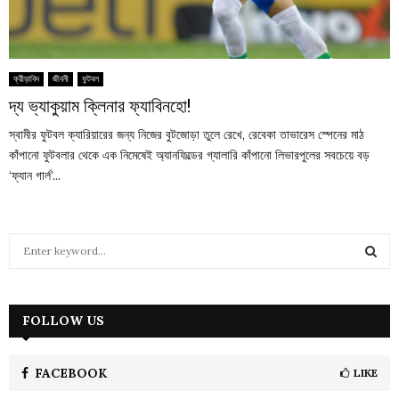
ক্রীড়াবিদ
জীবনী
ফুটবল
দ্য ভ্যাকুয়াম ক্লিনার ফ্যাবিনহো!
স্বামীর ফুটবল ক্যারিয়ারের জন্য নিজের বুটজোড়া তুলে রেখে, রেবেকা তাভারেস স্পেনের মাঠ
কাঁপানো ফুটবলার থেকে এক নিমেষেই অ্যানফিল্ডের গ্যালারি কাঁপানো লিভারপুলের সবচেয়ে বড়
‘ফ্যান গার্ল’...
S
e
a
S
r
c
FOLLOW US
E
h
f
A
o
FACEBOOK
LIKE
r
R