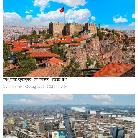
আঙ্কারা: তুরস্কের এক অনন্য শহরের গল্প
by
আশা রহমান
August 6, 2026
0