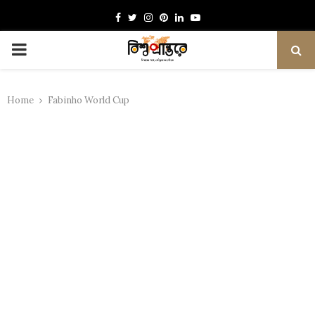
Facebook
Twitter
Instagram
Pinterest
Linkedin
Youtube
PRIMARY
MENU
Home
Fabinho World Cup