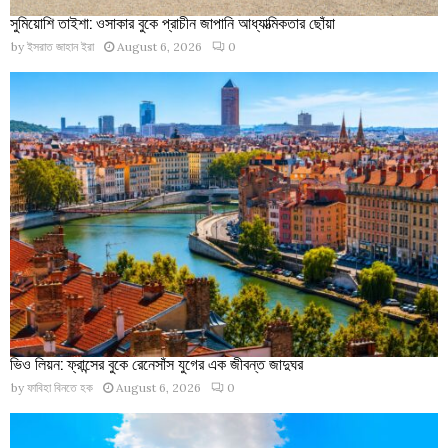
সুমিয়োশি তাইশা: ওসাকার বুকে প্রাচীন জাপানি আধ্যাত্মিকতার ছোঁয়া
by
ইসরাত জাহান ইরা
August 6, 2026
0
ভিও লিয়ন: ফ্রান্সের বুকে রেনেসাঁস যুগের এক জীবন্ত জাদুঘর
by
ফাবিহা বিনতে হক
August 6, 2026
0