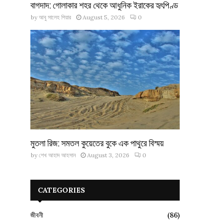
বাগদাদ: গোলাকার শহর থেকে আধুনিক ইরাকের হৃৎপিণ্ড
by
আবু সালেহ পিয়ার
August 5, 2026
0
মুতলা রিজ: সমতল কুয়েতের বুকে এক পাথুরে বিস্ময়
by
শেখ আহাদ আহসান
August 3, 2026
0
CATEGORIES
জীবনী
(86)