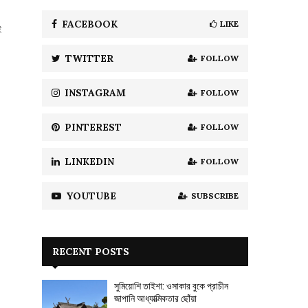
f
A
o
FACEBOOK
LIKE
ই
r
R
:
TWITTER
FOLLOW
C
H
INSTAGRAM
FOLLOW
PINTEREST
FOLLOW
LINKEDIN
FOLLOW
YOUTUBE
SUBSCRIBE
RECENT POSTS
সুমিয়োশি তাইশা: ওসাকার বুকে প্রাচীন
জাপানি আধ্যাত্মিকতার ছোঁয়া