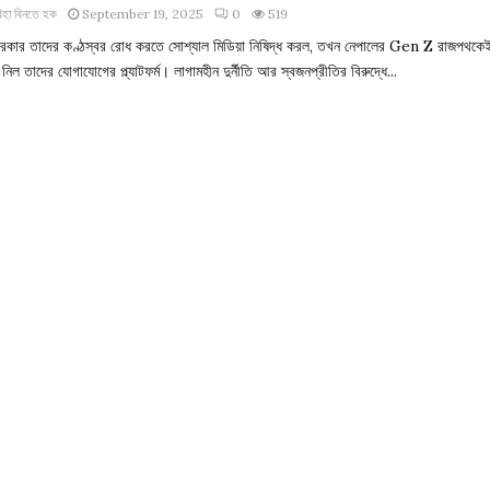
িহা বিনতে হক
September 19, 2025
0
519
রকার তাদের কণ্ঠস্বর রোধ করতে সোশ্যাল মিডিয়া নিষিদ্ধ করল, তখন নেপালের Gen Z রাজপথকে
ে নিল তাদের যোগাযোগের প্ল্যাটফর্ম। লাগামহীন দুর্নীতি আর স্বজনপ্রীতির বিরুদ্ধে...