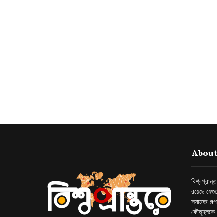
About
বিশ্বপ্রান
রয়েছে যেগু
সমাজের গল্
কৌতূহলকে 