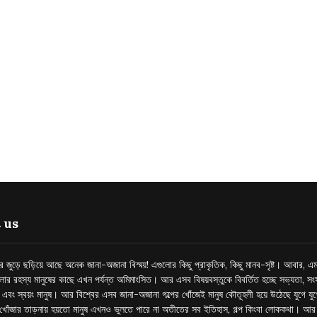
 us
্তর জুড়ে ছড়িয়ে আছে অনেক জানা-অজানা বিস্ময়! এগুলোর কিছু প্রাকৃতিক, কিছু মানব-সৃষ্ট। আবার, এম
লোর রহস্য মানুষের কাছে এখন পর্যন্ত অমিমাংসিত। আর এসব বিষয়বস্তুকে বিবর্তিত হচ্ছে সভ্যতা, সংস
প এবং স্বয়ং মানুষ। আর বিশ্বের এসব জানা-অজানা গল্পের খোঁজেই মানুষ কৌতূহলী হয়ে উঠেছে যুগে য
খোঁজার তাড়নায় হয়তো মানুষ এখনও ভুলতে পারে না অতীতের সব ইতিহাস, গল্প কিংবা লোককথা। আ