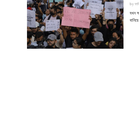
by
ফাব
যখন স
বানিয়