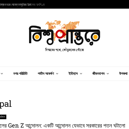
ার শহর থেকে আধুনিক ইরাকের হৃৎপিণ্ড
ম
নগর পরিচিতি
পর্যটন আকর্ষণ
ইতিহাস
জীবনযাপন
উপকথা
pal
র্তমান
ালের Gen Z আন্দোলন: একটি আন্দোলন যেভাবে সরকারের পতন ঘটালো