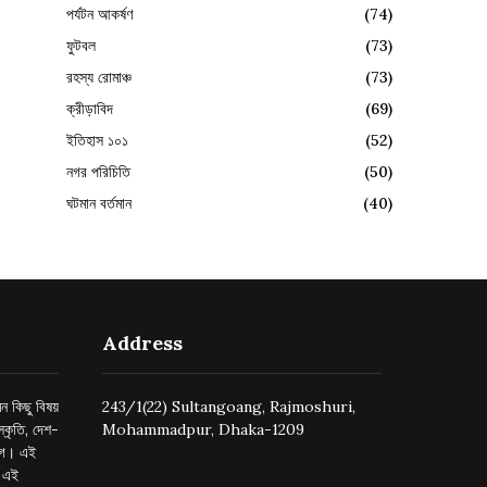
পর্যটন আকর্ষণ
(74)
ফুটবল
(73)
রহস্য রোমাঞ্চ
(73)
ক্রীড়াবিদ
(69)
ইতিহাস ১০১
(52)
নগর পরিচিতি
(50)
ঘটমান বর্তমান
(40)
Address
ন কিছু বিষয়
243/1(22) Sultangoang, Rajmoshuri,
্কৃতি, দেশ-
Mohammadpur, Dhaka-1209
ুগে। এই
র এই