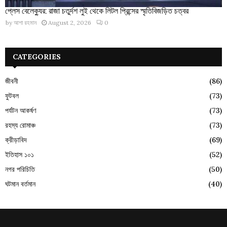
প্লেস বেলেক্যুর: রাজা চতুর্দশ লুই থেকে লিটল প্রিন্সের স্মৃতিবিজড়িত চত্বর
by
আশা রহমান
August 2, 2026
0
CATEGORIES
জীবনী
(86)
ফুটবল
(73)
পর্যটন আকর্ষণ
(73)
রহস্য রোমাঞ্চ
(73)
ক্রীড়াবিদ
(69)
ইতিহাস ১০১
(52)
নগর পরিচিতি
(50)
ঘটমান বর্তমান
(40)