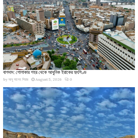
বাগদাদ: গোলাকার শহর থেকে আধুনিক ইরাকের হৃৎপিণ্ড
by
আবু সালেহ পিয়ার
August 5, 2026
0