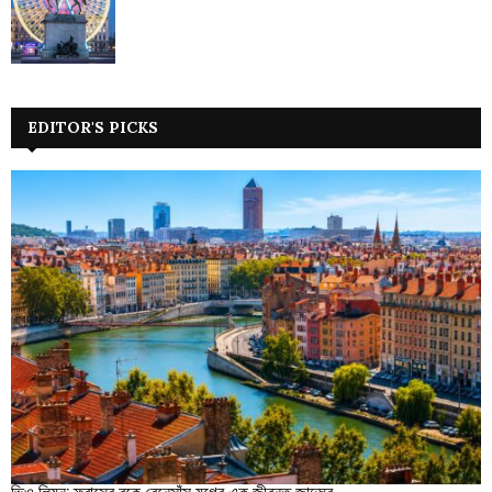
EDITOR'S PICKS
ভিও লিয়ন: ফ্রান্সের বুকে রেনেসাঁস যুগের এক জীবন্ত জাদুঘর