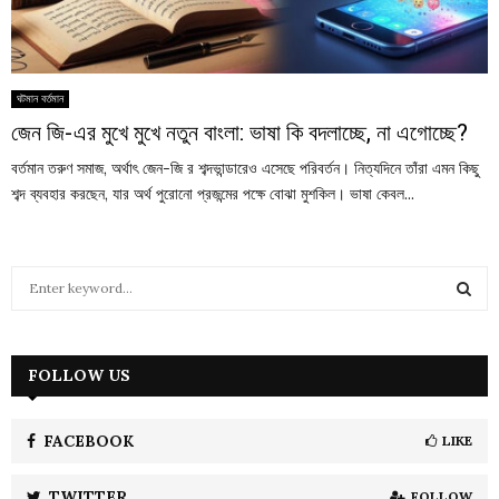
ঘটমান বর্তমান
জেন জি-এর মুখে মুখে নতুন বাংলা: ভাষা কি বদলাচ্ছে, না এগোচ্ছে?
বর্তমান তরুণ সমাজ, অর্থাৎ জেন-জি র শব্দভান্ডারেও এসেছে পরিবর্তন। নিত্যদিনে তাঁরা এমন কিছু
শব্দ ব্যবহার করছেন, যার অর্থ পুরোনো প্রজন্মের পক্ষে বোঝা মুশকিল। ভাষা কেবল...
S
e
a
S
r
c
FOLLOW US
E
h
f
A
o
FACEBOOK
LIKE
r
R
:
TWITTER
FOLLOW