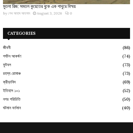
মুতলা রিজ: সমতল কুয়েতের বুকে এক পাথুরে বিস্ময়
by
শেখ আহাদ আহসান
August 3, 2026
0
CATEGORIES
জীবনী
(86)
পর্যটন আকর্ষণ
(74)
ফুটবল
(73)
রহস্য রোমাঞ্চ
(73)
ক্রীড়াবিদ
(69)
ইতিহাস ১০১
(52)
নগর পরিচিতি
(50)
ঘটমান বর্তমান
(40)