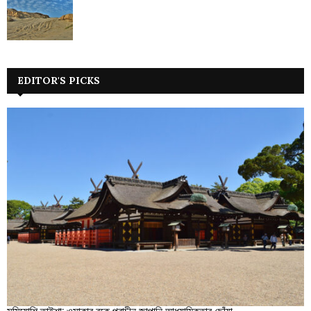
EDITOR'S PICKS
সুমিয়োশি তাইশা: ওসাকার বুকে প্রাচীন জাপানি আধ্যাত্মিকতার ছোঁয়া