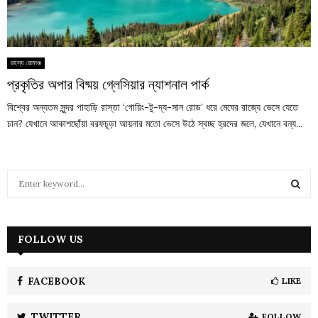
রহস্য রোমাঞ্চ
প্রকৃতির অপার বিষ্ময় গ্লেসিয়ার ন্যাশনাল পার্ক
বিশ্বের অন্যতম সুন্দর পাহাড়ি রাস্তা ‘গোয়িং-টু-দ্য-সান রোড’ ধরে মেঘের রাজ্যে ভেসে যেতে
চান? যেখানে আকাশছোঁয়া বরফচূড়া আয়নার মতো ভেসে উঠে স্বচ্ছ হ্রদের জলে, যেখানে বন্য...
S
e
a
S
r
c
FOLLOW US
E
h
f
A
o
FACEBOOK
LIKE
r
R
:
TWITTER
FOLLOW