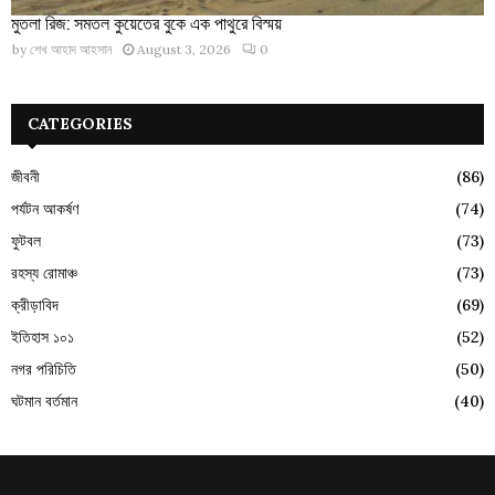
মুতলা রিজ: সমতল কুয়েতের বুকে এক পাথুরে বিস্ময়
by
শেখ আহাদ আহসান
August 3, 2026
0
CATEGORIES
জীবনী
(86)
পর্যটন আকর্ষণ
(74)
ফুটবল
(73)
রহস্য রোমাঞ্চ
(73)
ক্রীড়াবিদ
(69)
ইতিহাস ১০১
(52)
নগর পরিচিতি
(50)
ঘটমান বর্তমান
(40)