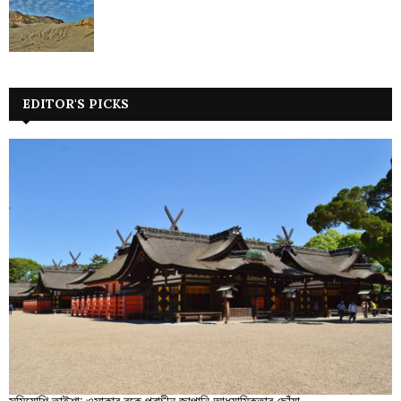
EDITOR'S PICKS
সুমিয়োশি তাইশা: ওসাকার বুকে প্রাচীন জাপানি আধ্যাত্মিকতার ছোঁয়া