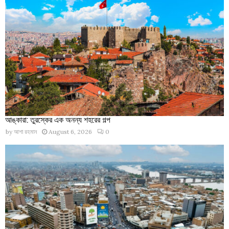
আঙ্কারা: তুরস্কের এক অনন্য শহরের গল্প
by
আশা রহমান
August 6, 2026
0