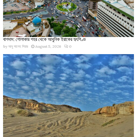
বাগদাদ: গোলাকার শহর থেকে আধুনিক ইরাকের হৃৎপিণ্ড
by
আবু সালেহ পিয়ার
August 5, 2026
0