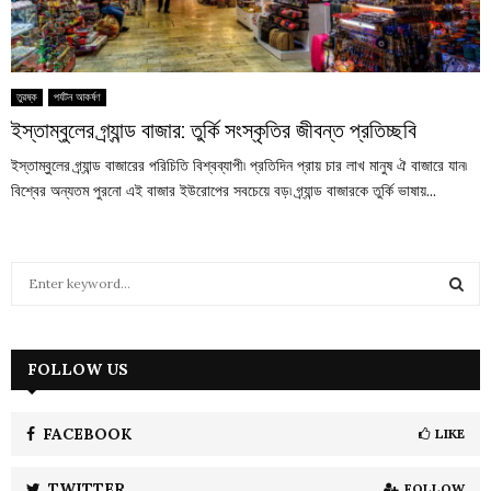
তুরষ্ক
পর্যটন আকর্ষণ
ইস্তাম্বুলের গ্র্যান্ড বাজার: তুর্কি সংস্কৃতির জীবন্ত প্রতিচ্ছবি
ইস্তাম্বুলের গ্র্যান্ড বাজারের পরিচিতি বিশ্বব্যাপী৷ প্রতিদিন প্রায় চার লাখ মানুষ ঐ বাজারে যান৷
বিশ্বের অন্যতম পুরনো এই বাজার ইউরোপের সবচেয়ে বড়৷ গ্র্যান্ড বাজারকে তুর্কি ভাষায়...
S
e
a
S
r
c
FOLLOW US
E
h
f
A
o
FACEBOOK
LIKE
r
R
:
TWITTER
FOLLOW