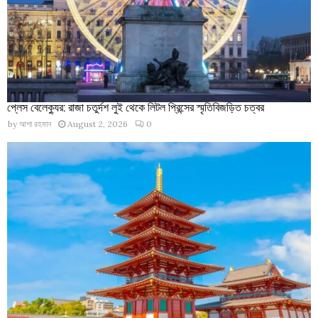
প্লেস বেলেক্যুর: রাজা চতুর্দশ লুই থেকে লিটল প্রিন্সের স্মৃতিবিজড়িত চত্বর
by
আশা রহমান
August 2, 2026
0