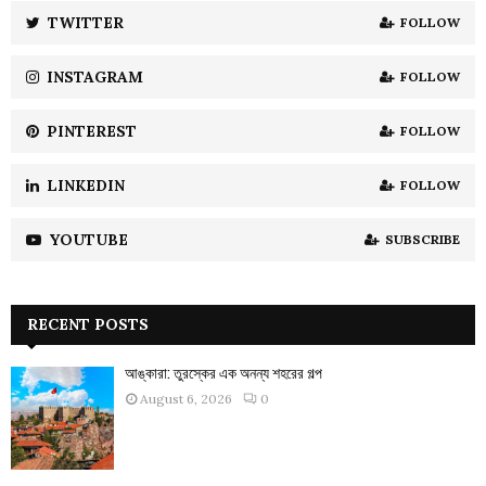
:
TWITTER
FOLLOW
C
INSTAGRAM
FOLLOW
H
PINTEREST
FOLLOW
LINKEDIN
FOLLOW
YOUTUBE
SUBSCRIBE
RECENT POSTS
আঙ্কারা: তুরস্কের এক অনন্য শহরের গল্প
August 6, 2026
0