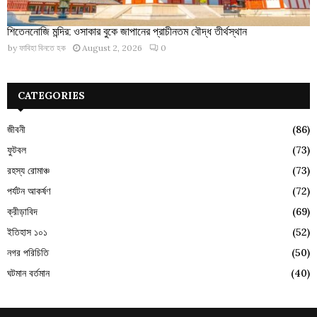
শিতেননোজি মন্দির: ওসাকার বুকে জাপানের প্রাচীনতম বৌদ্ধ তীর্থস্থান
by
ফাবিহা বিনতে হক
August 2, 2026
0
CATEGORIES
জীবনী
(86)
ফুটবল
(73)
রহস্য রোমাঞ্চ
(73)
পর্যটন আকর্ষণ
(72)
ক্রীড়াবিদ
(69)
ইতিহাস ১০১
(52)
নগর পরিচিতি
(50)
ঘটমান বর্তমান
(40)