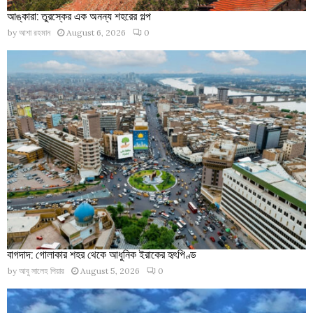
আঙ্কারা: তুরস্কের এক অনন্য শহরের গল্প
by
আশা রহমান
August 6, 2026
0
বাগদাদ: গোলাকার শহর থেকে আধুনিক ইরাকের হৃৎপিণ্ড
by
আবু সালেহ পিয়ার
August 5, 2026
0