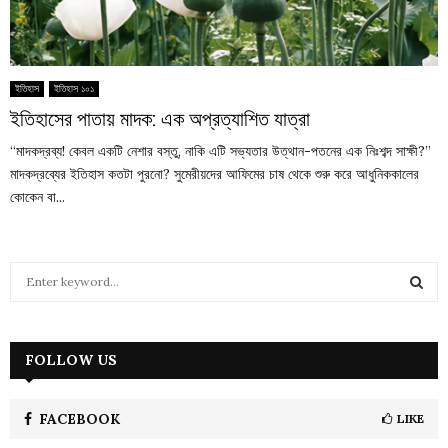
ইতিহাস
ইতিহাস ১০১
ইতিহাসের পাতায় মাদক: এক অপ্রত্যাশিত যাত্রা
“মাদকদ্রব্য! কেবল একটি নেশার বস্তু, নাকি এটি সভ্যতার উত্থান-পতনের এক নিঃশব্দ সাক্ষী?”
মাদকদ্রব্যের ইতিহাস কতটা পুরনো? সুমেরীয়দের আফিমের চাষ থেকে শুরু করে আধুনিককালের
কোকেন বা...
S
e
a
S
r
c
FOLLOW US
E
h
f
A
o
FACEBOOK
LIKE
r
R