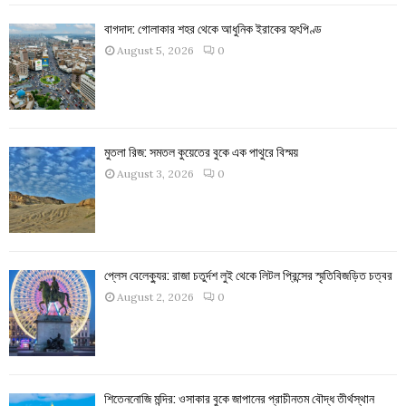
বাগদাদ: গোলাকার শহর থেকে আধুনিক ইরাকের হৃৎপিণ্ড
August 5, 2026
0
মুতলা রিজ: সমতল কুয়েতের বুকে এক পাথুরে বিস্ময়
August 3, 2026
0
প্লেস বেলেক্যুর: রাজা চতুর্দশ লুই থেকে লিটল প্রিন্সের স্মৃতিবিজড়িত চত্বর
August 2, 2026
0
শিতেননোজি মন্দির: ওসাকার বুকে জাপানের প্রাচীনতম বৌদ্ধ তীর্থস্থান