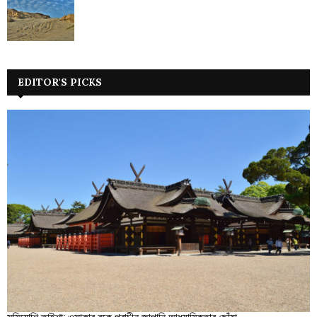
EDITOR'S PICKS
সুমিয়োশি তাইশা: ওসাকার বুকে প্রাচীন জাপানি আধ্যাত্মিকতার ছোঁয়া