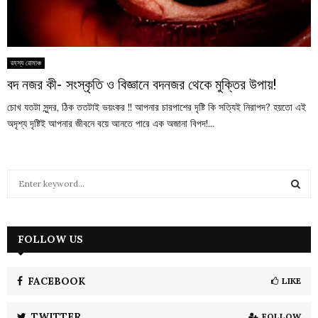
রহস্য রোমাঞ্চ
বদ নজর কী- সংস্কৃতি ও বিজ্ঞানে বদনজর থেকে মুক্তির উপায়!
চোখ যতটা সুন্দর, ঠিক ততটাই ভয়ংকর !! আপনার চারপাশের দৃষ্টি কি সত্যিই নিরাপদ? হয়তো এই
অদৃশ্য দৃষ্টিই আপনার জীবনে বয়ে আনতে পারে এক অজানা বিপদ!...
S
e
a
S
r
c
FOLLOW US
E
h
f
A
o
FACEBOOK
LIKE
r
R
:
TWITTER
FOLLOW