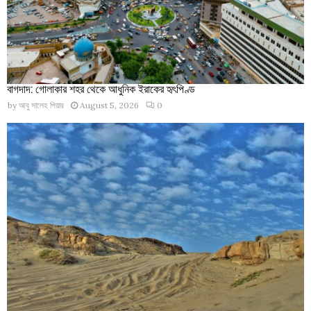
বাগদাদ: গোলাকার শহর থেকে আধুনিক ইরাকের হৃৎপিণ্ড
by
আবু সালেহ পিয়ার
August 5, 2026
0