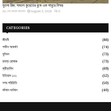
মুতলা রিজ: সমতল কুয়েতের বুকে এক পাথুরে বিস্ময়
by
শেখ আহাদ আহসান
August 3, 2026
0
CATEGORIES
জীবনী
(86)
পর্যটন আকর্ষণ
(74)
ফুটবল
(73)
রহস্য রোমাঞ্চ
(73)
ক্রীড়াবিদ
(69)
ইতিহাস ১০১
(52)
নগর পরিচিতি
(50)
ঘটমান বর্তমান
(40)