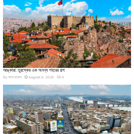
আঙ্কারা: তুরস্কের এক অনন্য শহরের গল্প
by
আশা রহমান
August 6, 2026
0