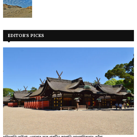
EDITOR'S PICKS
সুমিয়োশি তাইশা: ওসাকার বুকে প্রাচীন জাপানি আধ্যাত্মিকতার ছোঁয়া