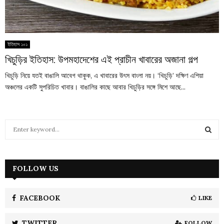
ইতিহাস ১০১
খিচুড়ির ইতিহাস: উপমহাদেশের এই প্রাচীন খাবারের অজানা গল্প
খিচুড়ি নিয়ে যতই বাঙালি আবেগ থাকুক, এ খাবারের উৎস বাংলা নয়। ‘খিচুড়ি’ দক্ষিণ এশিয়া
অঞ্চলের একটি সুপরিচিত খাবার। বাঙালির কাছে আবার খিচুড়ির সঙ্গে মিশে আছে...
S
e
a
S
r
c
FOLLOW US
E
h
f
A
o
FACEBOOK
LIKE
r
R
:
TWITTER
FOLLOW