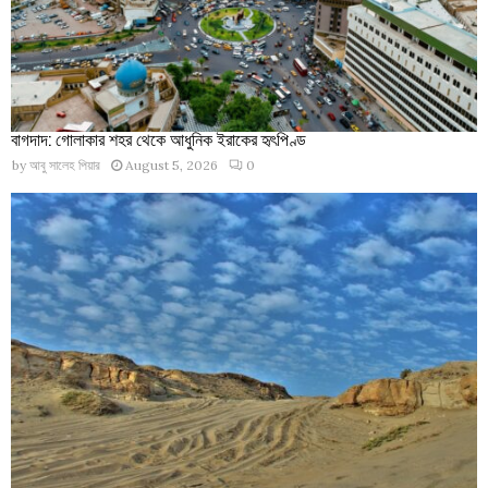
বাগদাদ: গোলাকার শহর থেকে আধুনিক ইরাকের হৃৎপিণ্ড
by
আবু সালেহ পিয়ার
August 5, 2026
0