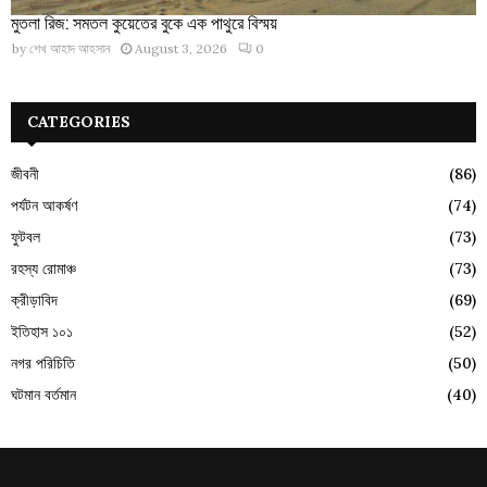
মুতলা রিজ: সমতল কুয়েতের বুকে এক পাথুরে বিস্ময়
by
শেখ আহাদ আহসান
August 3, 2026
0
CATEGORIES
জীবনী
(86)
পর্যটন আকর্ষণ
(74)
ফুটবল
(73)
রহস্য রোমাঞ্চ
(73)
ক্রীড়াবিদ
(69)
ইতিহাস ১০১
(52)
নগর পরিচিতি
(50)
ঘটমান বর্তমান
(40)