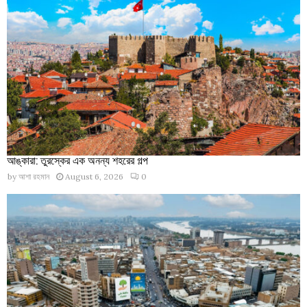
আঙ্কারা: তুরস্কের এক অনন্য শহরের গল্প
by
আশা রহমান
August 6, 2026
0