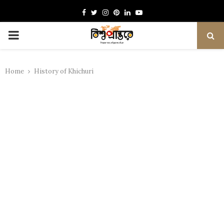
Facebook
Twitter
Instagram
Pinterest
Linkedin
Youtube
PRIMARY
MENU
Home
History of Khichuri