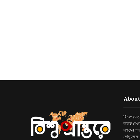
About
বিশ্বপ্রান
রয়েছে যেগু
সমাজের গল্
কৌতূহলকে 