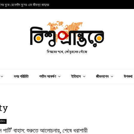
ান্সের বুকে রেনেসাঁস যুগের এক জীবন্ত জাদুঘর
আ
নগর পরিচিতি
পর্যটন আকর্ষণ
ইতিহাস
জীবনযাপন
উপকথা
ty
র্তমান
স পার্টি’ বাহাস: শুরুতে আলোচনায়, শেষে ধরাশায়ী