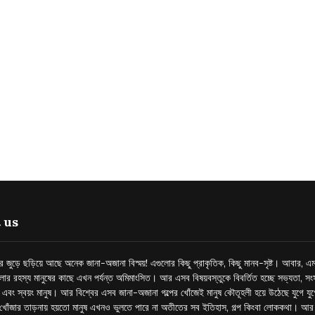
 us
্তর জুড়ে ছড়িয়ে আছে অনেক জানা-অজানা বিস্ময়! এগুলোর কিছু প্রাকৃতিক, কিছু মানব-সৃষ্ট। আবার, এম
লোর রহস্য মানুষের কাছে এখন পর্যন্ত অমিমাংসিত। আর এসব বিষয়বস্তুকে বিবর্তিত হচ্ছে সভ্যতা, সংস
প এবং স্বয়ং মানুষ। আর বিশ্বের এসব জানা-অজানা গল্পের খোঁজেই মানুষ কৌতূহলী হয়ে উঠেছে যুগে য
খোঁজার তাড়নায় হয়তো মানুষ এখনও ভুলতে পারে না অতীতের সব ইতিহাস, গল্প কিংবা লোককথা। আ