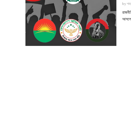
by
শাহ
রাজনীত
আসলে 