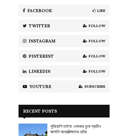
f
A
o
FACEBOOK
LIKE
r
R
:
TWITTER
FOLLOW
C
H
INSTAGRAM
FOLLOW
PINTEREST
FOLLOW
LINKEDIN
FOLLOW
YOUTUBE
SUBSCRIBE
RECENT POSTS
সুমিয়োশি তাইশা: ওসাকার বুকে প্রাচীন
জাপানি আধ্যাত্মিকতার ছোঁয়া