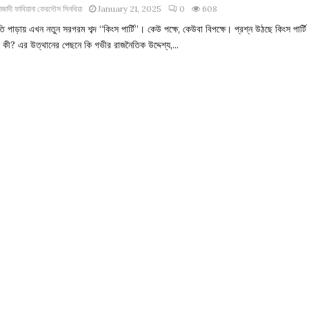
াজাদী ফাবিয়ানা ফেরদৌস সিনথিয়া
January 21, 2025
0
608
ি পাড়ায় এখন নতুন সরগরম শব্দ “কিংস পার্টি”। কেউ পক্ষে, কেউবা বিপক্ষে। প্রশ্ন উঠছে কিংস পার্টি
কী? এর উত্থানের পেছনে কি গভীর রাজনৈতিক উদ্দেশ্য,...