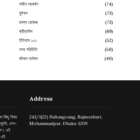
পর্যটন আকর্ষণ
(74)
ফুটবল
(73)
রহস্য রোমাঞ্চ
(73)
ক্রীড়াবিদ
(69)
ইতিহাস ১০১
(52)
নগর পরিচিতি
(50)
ঘটমান বর্তমান
(40)
Address
ন কিছু বিষয়
243/1(22) Sultangoang, Rajmoshuri,
্কৃতি, দেশ-
Mohammadpur, Dhaka-1209
ুগে। এই
র এই