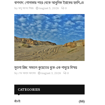
বাগদাদ: গোলাকার শহর থেকে আধুনিক ইরাকের হৃৎপিণ্ড
by
আবু সালেহ পিয়ার
August 5, 2026
0
মুতলা রিজ: সমতল কুয়েতের বুকে এক পাথুরে বিস্ময়
by
শেখ আহাদ আহসান
August 3, 2026
0
CATEGORIES
জীবনী
(86)