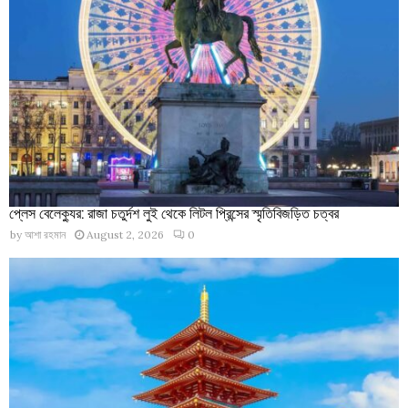
প্লেস বেলেক্যুর: রাজা চতুর্দশ লুই থেকে লিটল প্রিন্সের স্মৃতিবিজড়িত চত্বর
by
আশা রহমান
August 2, 2026
0