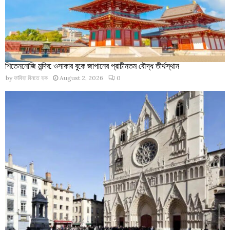
শিতেননোজি মন্দির: ওসাকার বুকে জাপানের প্রাচীনতম বৌদ্ধ তীর্থস্থান
by
ফাবিহা বিনতে হক
August 2, 2026
0