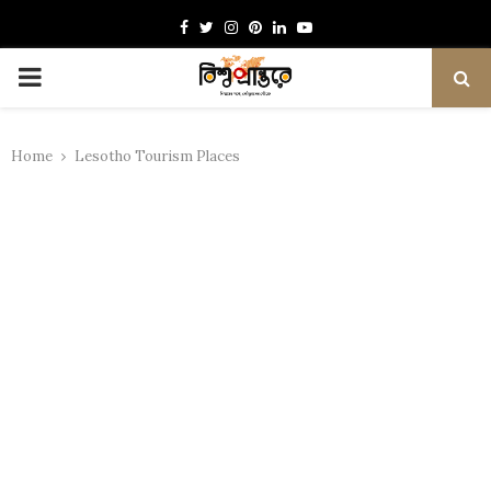
Facebook
Twitter
Instagram
Pinterest
Linkedin
Youtube
PRIMARY
MENU
Home
Lesotho Tourism Places