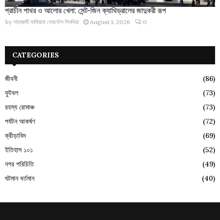
প্রাচীন পাথর ও আলোর খেলা: সেন্ট-জিন ক্যাথিড্রালের জাদুকরী রূপ
by
শাহাজাদী ফাবিয়ানা ফেরদৌস সিনথিয়া
August 1, 2026
0
CATEGORIES
জীবনী
(86)
ফুটবল
(73)
রহস্য রোমাঞ্চ
(73)
পর্যটন আকর্ষণ
(72)
ক্রীড়াবিদ
(69)
ইতিহাস ১০১
(52)
নগর পরিচিতি
(49)
ঘটমান বর্তমান
(40)