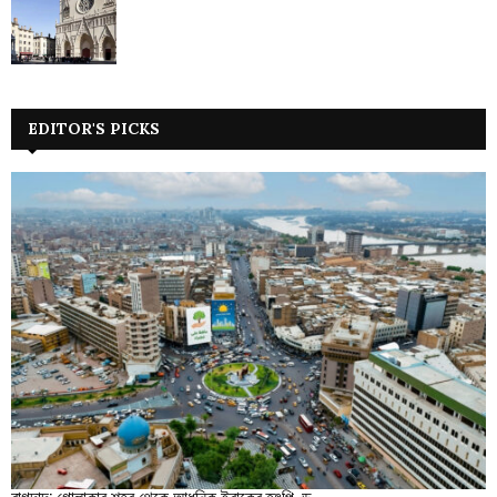
EDITOR'S PICKS
বাগদাদ: গোলাকার শহর থেকে আধুনিক ইরাকের হৃৎপিণ্ড