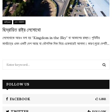
আফ্রিকা
দেশ পরিচিতি
ছিদ্রায়িত রাষ্ট্র লেসোথো
লেসেথোকে আরও বলা হয় “Kingdom in the Sky” বা আকাশের রাজ্য। পৃথিবীর
মানচিত্রে এমন একটি দেশ আছে যা ভৌগলিক দিক দিয়ে একেবারেই আলাদা। কারণ,পুরো দেশটি...
S
e
a
S
r
c
FOLLOW US
E
h
f
A
o
FACEBOOK
LIKE
r
R
:
TWITTER
FOLLOW