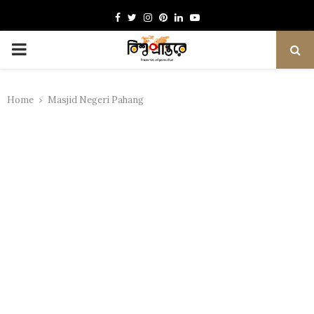
Facebook
Twitter
Instagram
Pinterest
Linkedin
Youtube
PRIMARY
MENU
Home
Masjid Negeri Pahang