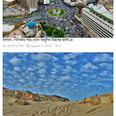
বাগদাদ: গোলাকার শহর থেকে আধুনিক ইরাকের হৃৎপিণ্ড
by
আবু সালেহ পিয়ার
August 5, 2026
0