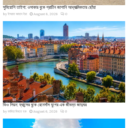
সুমিয়োশি তাইশা: ওসাকার বুকে প্রাচীন জাপানি আধ্যাত্মিকতার ছোঁয়া
by
ইসরাত জাহান ইরা
August 6, 2026
0
ভিও লিয়ন: ফ্রান্সের বুকে রেনেসাঁস যুগের এক জীবন্ত জাদুঘর
by
ফাবিহা বিনতে হক
August 6, 2026
0