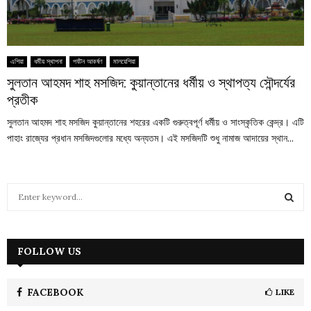
এশিয়া
ধর্মীয় স্থাপনা
পর্যটন আকর্ষণ
মালয়েশিয়া
সুলতান আহমদ শাহ মসজিদ: কুয়ান্তানের ধর্মীয় ও স্থাপত্য সৌন্দর্যের
প্রতীক
সুলতান আহমদ শাহ মসজিদ কুয়ান্তানের শহরের একটি গুরুত্বপূর্ণ ধর্মীয় ও সাংস্কৃতিক কেন্দ্র। এটি
পাহাং রাজ্যের প্রধান মসজিদগুলোর মধ্যে অন্যতম। এই মসজিদটি শুধু নামাজ আদায়ের স্থান...
S
e
a
S
r
c
FOLLOW US
E
h
f
A
o
FACEBOOK
LIKE
r
R