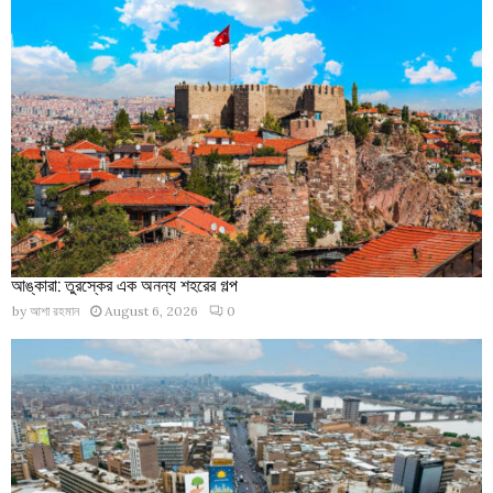
আঙ্কারা: তুরস্কের এক অনন্য শহরের গল্প
by
আশা রহমান
August 6, 2026
0