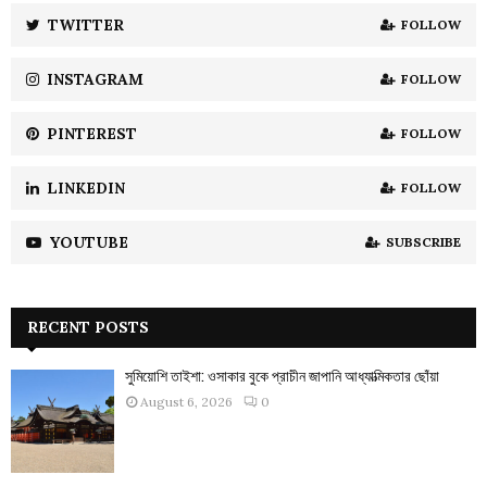
:
TWITTER
FOLLOW
C
INSTAGRAM
FOLLOW
H
PINTEREST
FOLLOW
LINKEDIN
FOLLOW
YOUTUBE
SUBSCRIBE
RECENT POSTS
সুমিয়োশি তাইশা: ওসাকার বুকে প্রাচীন জাপানি আধ্যাত্মিকতার ছোঁয়া
August 6, 2026
0