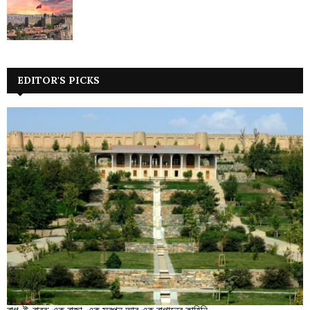
EDITOR'S PICKS
বাগ-ই-বাবর: এক রাজা, এক স্বপ্ন আর এক বাগানের কাহিনি