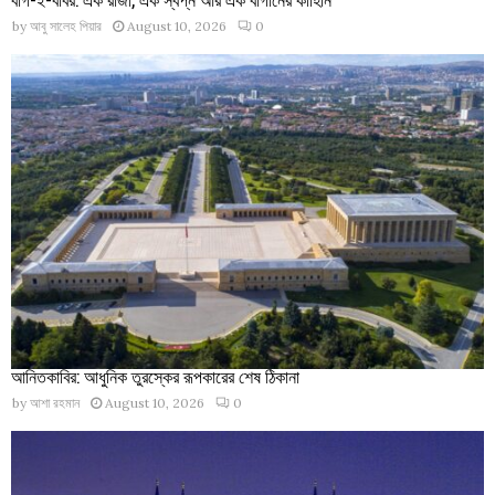
by
আবু সালেহ পিয়ার
August 10, 2026
0
আনিতকাবির: আধুনিক তুরস্কের রূপকারের শেষ ঠিকানা
by
আশা রহমান
August 10, 2026
0