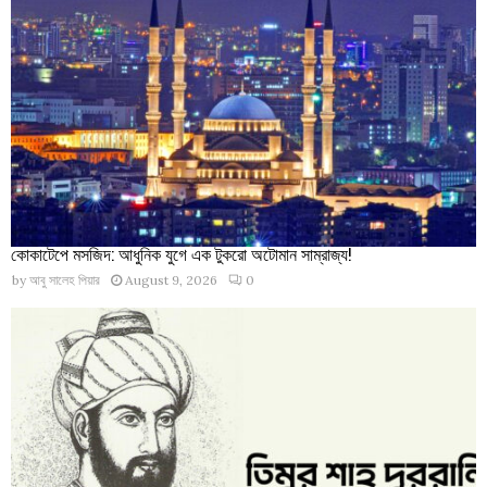
কোকাটেপে মসজিদ: আধুনিক যুগে এক টুকরো অটোমান সাম্রাজ্য!
by
আবু সালেহ পিয়ার
August 9, 2026
0