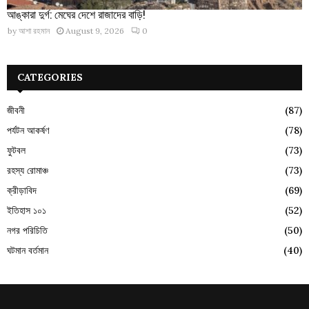
আঙ্কারা দুর্গ: মেঘের দেশে রাজাদের বাড়ি!
by
আশা রহমান
August 9, 2026
0
CATEGORIES
জীবনী
(87)
পর্যটন আকর্ষণ
(78)
ফুটবল
(73)
রহস্য রোমাঞ্চ
(73)
ক্রীড়াবিদ
(69)
ইতিহাস ১০১
(52)
নগর পরিচিতি
(50)
ঘটমান বর্তমান
(40)