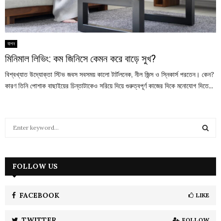
যাপন
মিনিমাল লিভিং: কম জিনিসে কেমন করে বাড়ে সুখ?
বিশ্বখ্যাত উদ্যোক্তা স্টিভ জবস সবসময় কালো টার্টলনেক, নীল জিন্স ও স্নিকার্স পরতেন। কেন?
কারণ তিনি পোশাক বাছাইয়ের চিন্তাটাকেও সরিয়ে দিয়ে গুরুত্বপূর্ণ কাজের দিকে মনোযোগ দিতে...
S
e
a
S
r
c
FOLLOW US
E
h
f
A
o
FACEBOOK
LIKE
r
R
:
TWITTER
FOLLOW