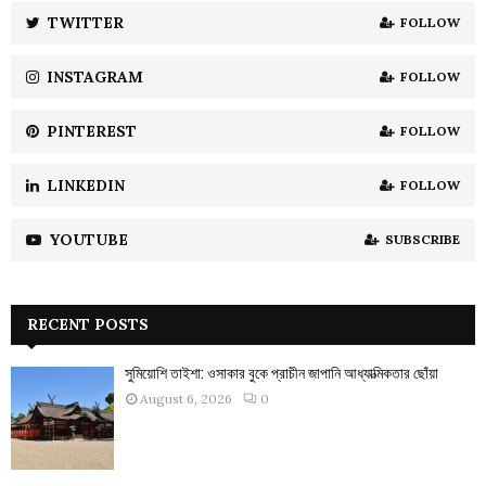
:
TWITTER
FOLLOW
C
INSTAGRAM
FOLLOW
H
PINTEREST
FOLLOW
LINKEDIN
FOLLOW
YOUTUBE
SUBSCRIBE
RECENT POSTS
সুমিয়োশি তাইশা: ওসাকার বুকে প্রাচীন জাপানি আধ্যাত্মিকতার ছোঁয়া
August 6, 2026
0