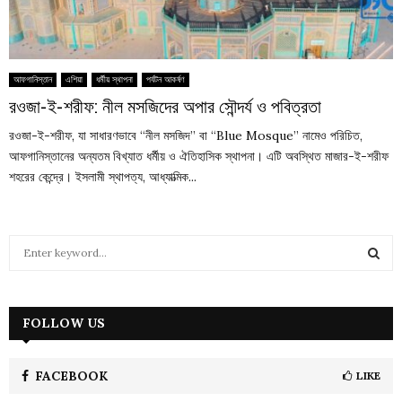
আফগানিস্তান
এশিয়া
ধর্মীয় স্থাপনা
পর্যটন আকর্ষণ
রওজা-ই-শরীফ: নীল মসজিদের অপার সৌন্দর্য ও পবিত্রতা
রওজা-ই-শরীফ, যা সাধারণভাবে “নীল মসজিদ” বা “Blue Mosque” নামেও পরিচিত,
আফগানিস্তানের অন্যতম বিখ্যাত ধর্মীয় ও ঐতিহাসিক স্থাপনা। এটি অবস্থিত মাজার-ই-শরীফ
শহরের কেন্দ্রে। ইসলামী স্থাপত্য, আধ্যাত্মিক...
S
e
a
S
r
c
FOLLOW US
E
h
f
A
o
FACEBOOK
LIKE
r
R