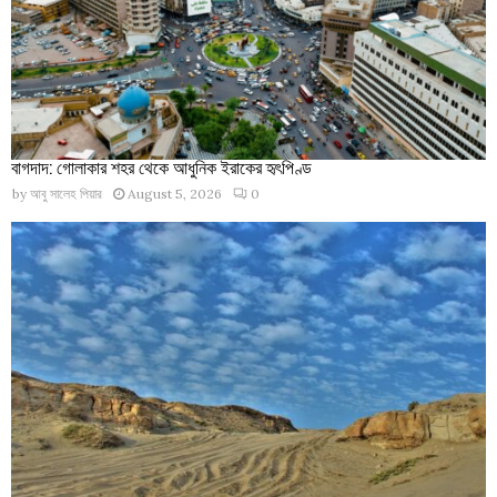
বাগদাদ: গোলাকার শহর থেকে আধুনিক ইরাকের হৃৎপিণ্ড
by
আবু সালেহ পিয়ার
August 5, 2026
0