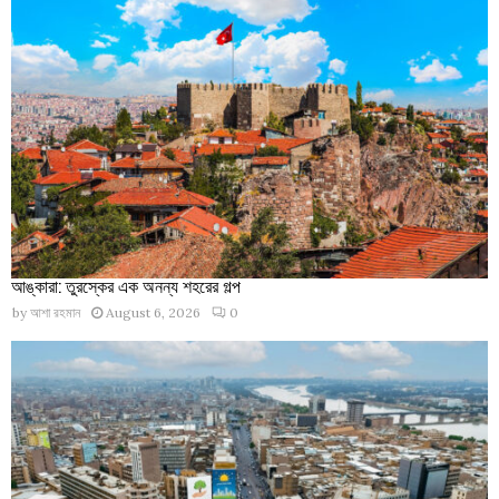
আঙ্কারা: তুরস্কের এক অনন্য শহরের গল্প
by
আশা রহমান
August 6, 2026
0