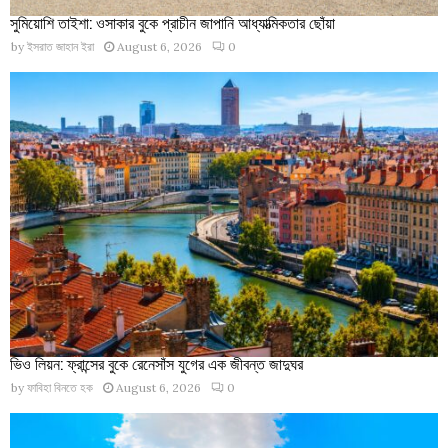
সুমিয়োশি তাইশা: ওসাকার বুকে প্রাচীন জাপানি আধ্যাত্মিকতার ছোঁয়া
by
ইসরাত জাহান ইরা
August 6, 2026
0
ভিও লিয়ন: ফ্রান্সের বুকে রেনেসাঁস যুগের এক জীবন্ত জাদুঘর
by
ফাবিহা বিনতে হক
August 6, 2026
0