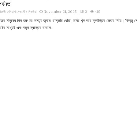
পর্যন্ত!
াজাদী ফাবিয়ানা ফেরদৌস সিনথিয়া
November 21, 2025
0
419
হরে মানুষের দিন শুরু হয় অসহ্য জ্যাম, রাস্তার ধোঁয়া, হর্নের শব্দ আর ক্লান্তির ভেতর দিয়ে। কিন্তু স
ষ্টের মধ্যেই এক নতুন স্বস্তির বাতাস...