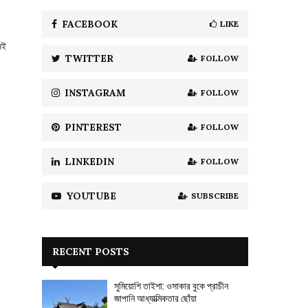
f
A
o
FACEBOOK
LIKE
r
R
েই
:
TWITTER
FOLLOW
C
H
INSTAGRAM
FOLLOW
PINTEREST
FOLLOW
LINKEDIN
FOLLOW
YOUTUBE
SUBSCRIBE
RECENT POSTS
সুমিয়োশি তাইশা: ওসাকার বুকে প্রাচীন
জাপানি আধ্যাত্মিকতার ছোঁয়া