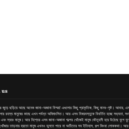
 us
্তর জুড়ে ছড়িয়ে আছে অনেক জানা-অজানা বিস্ময়! এগুলোর কিছু প্রাকৃতিক, কিছু মানব-সৃষ্ট। আবার, এম
লোর রহস্য মানুষের কাছে এখন পর্যন্ত অমিমাংসিত। আর এসব বিষয়বস্তুকে বিবর্তিত হচ্ছে সভ্যতা, সংস
প এবং স্বয়ং মানুষ। আর বিশ্বের এসব জানা-অজানা গল্পের খোঁজেই মানুষ কৌতূহলী হয়ে উঠেছে যুগে য
খোঁজার তাড়নায় হয়তো মানুষ এখনও ভুলতে পারে না অতীতের সব ইতিহাস, গল্প কিংবা লোককথা। আ