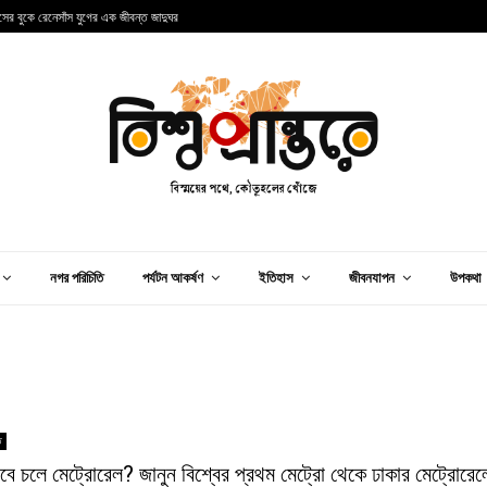
ান্সের বুকে রেনেসাঁস যুগের এক জীবন্ত জাদুঘর
আ
নগর পরিচিতি
পর্যটন আকর্ষণ
ইতিহাস
জীবনযাপন
উপকথা
ি
বে চলে মেট্রোরেল? জানুন বিশ্বের প্রথম মেট্রো থেকে ঢাকার মেট্রোরেল