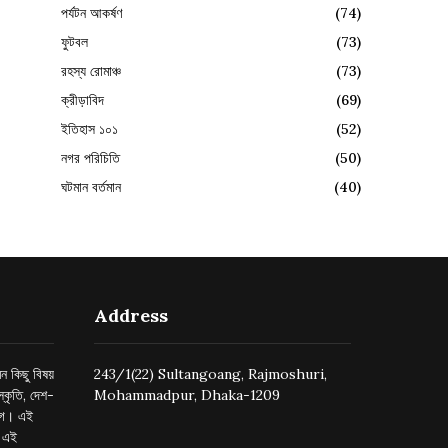
পর্যটন আকর্ষণ
(74)
ফুটবল
(73)
রহস্য রোমাঞ্চ
(73)
ক্রীড়াবিদ
(69)
ইতিহাস ১০১
(52)
নগর পরিচিতি
(50)
ঘটমান বর্তমান
(40)
Address
ন কিছু বিষয়
243/1(22) Sultangoang, Rajmoshuri,
্কৃতি, দেশ-
Mohammadpur, Dhaka-1209
ুগে। এই
র এই