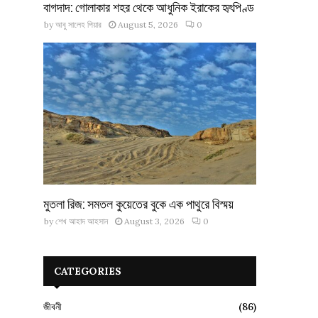
বাগদাদ: গোলাকার শহর থেকে আধুনিক ইরাকের হৃৎপিণ্ড
by
আবু সালেহ পিয়ার
August 5, 2026
0
মুতলা রিজ: সমতল কুয়েতের বুকে এক পাথুরে বিস্ময়
by
শেখ আহাদ আহসান
August 3, 2026
0
CATEGORIES
জীবনী
(86)