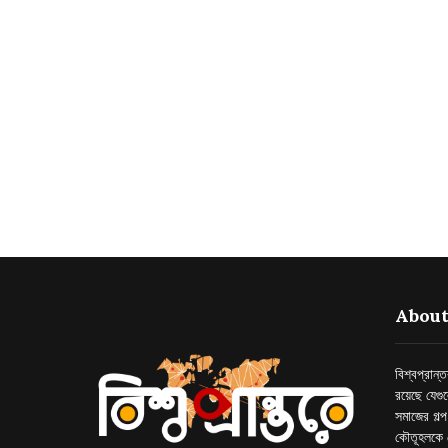
About
বিশ্বপ্রান
রয়েছে যেগু
সমাজের গল্
কৌতূহলকে 