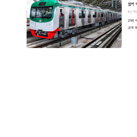
গল্প 
by
শাহ
ঢাকা শ
চেনা ক