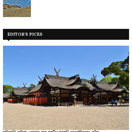
EDITOR'S PICKS
সুমিয়োশি তাইশা: ওসাকার বুকে প্রাচীন জাপানি আধ্যাত্মিকতার ছোঁয়া