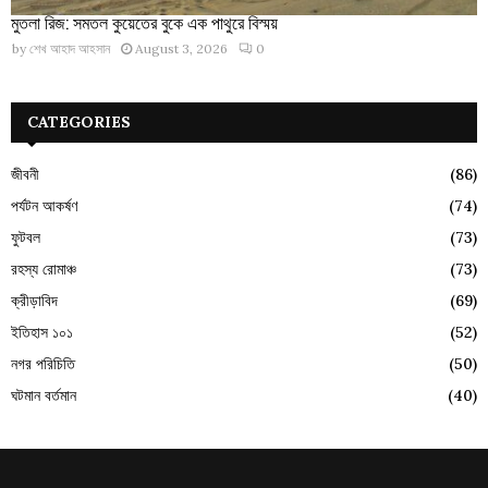
মুতলা রিজ: সমতল কুয়েতের বুকে এক পাথুরে বিস্ময়
by
শেখ আহাদ আহসান
August 3, 2026
0
CATEGORIES
জীবনী
(86)
পর্যটন আকর্ষণ
(74)
ফুটবল
(73)
রহস্য রোমাঞ্চ
(73)
ক্রীড়াবিদ
(69)
ইতিহাস ১০১
(52)
নগর পরিচিতি
(50)
ঘটমান বর্তমান
(40)