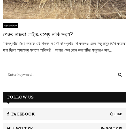
রহস্য রোমাঞ্চ
পেরুর নাজকা লাইনঃ রহস্য নাকি সত্য?
“ভিনগ্রহীরা তৈরি করেছে এই নাজকা লাইন? ভীনগ্রহীরা না করলেও এমন কিছু মানুষ তৈরি করেছে
যারা ছিলো অসামান্য ক্ষমতার অধিকারী। আবার এমন কোন জনগোষ্ঠির মানুষেরও হাত...
S
e
a
S
r
c
FOLLOW US
E
h
f
A
o
FACEBOOK
LIKE
r
R
:
TWITTER
FOLLOW