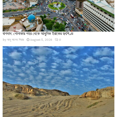
বাগদাদ: গোলাকার শহর থেকে আধুনিক ইরাকের হৃৎপিণ্ড
by
আবু সালেহ পিয়ার
August 5, 2026
0