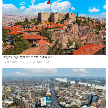
আঙ্কারা: তুরস্কের এক অনন্য শহরের গল্প
by
আশা রহমান
August 6, 2026
0