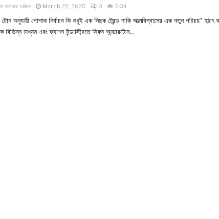
াহ কানেতা তারিক
March 22, 2025
0
3134
 টোন অনুযায়ী পোশাক নির্বাচন কি শুধুই এক নিছক ট্রেন্ড নাকি আত্মবিশ্বাসের এক নতুন পরিচয়” হঠাৎ 
ক বিভিন্ন মাধ্যম এবং ফ্যাশন ইন্ডাস্ট্রিতে স্কিন আন্ডারটোন...