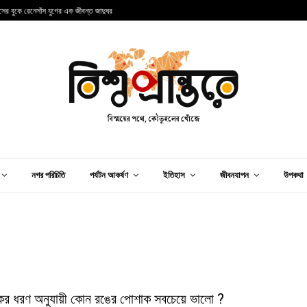
ান্সের বুকে রেনেসাঁস যুগের এক জীবন্ত জাদুঘর
আ
নগর পরিচিতি
পর্যটন আকর্ষণ
ইতিহাস
জীবনযাপন
উপকথা
ের ধরণ অনুযায়ী কোন রঙের পোশাক সবচেয়ে ভালো ?