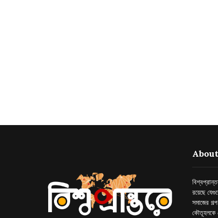
About
বিশ্বপ্রান
রয়েছে যেগু
সমাজের গল্
কৌতূহলকে 