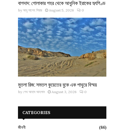
বাগদাদ: গোলাকার শহর থেকে আধুনিক ইরাকের হৃৎপিণ্ড
by
আবু সালেহ পিয়ার
August 5, 2026
0
মুতলা রিজ: সমতল কুয়েতের বুকে এক পাথুরে বিস্ময়
by
শেখ আহাদ আহসান
August 3, 2026
0
CATEGORIES
জীবনী
(86)