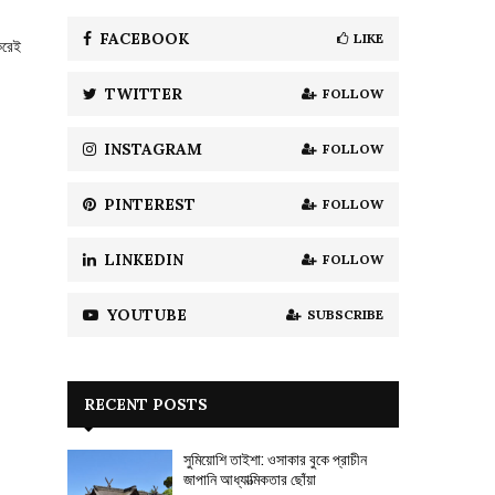
f
A
o
FACEBOOK
LIKE
করেই
r
R
:
TWITTER
FOLLOW
C
H
INSTAGRAM
FOLLOW
PINTEREST
FOLLOW
LINKEDIN
FOLLOW
YOUTUBE
SUBSCRIBE
RECENT POSTS
সুমিয়োশি তাইশা: ওসাকার বুকে প্রাচীন
জাপানি আধ্যাত্মিকতার ছোঁয়া