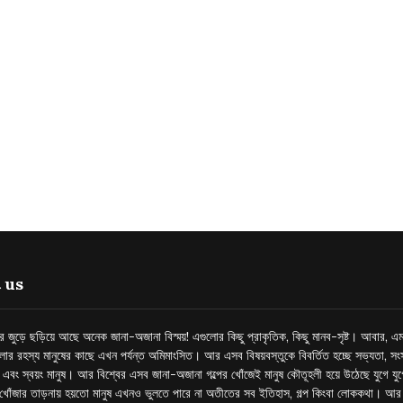
 us
্তর জুড়ে ছড়িয়ে আছে অনেক জানা-অজানা বিস্ময়! এগুলোর কিছু প্রাকৃতিক, কিছু মানব-সৃষ্ট। আবার, এম
লোর রহস্য মানুষের কাছে এখন পর্যন্ত অমিমাংসিত। আর এসব বিষয়বস্তুকে বিবর্তিত হচ্ছে সভ্যতা, সংস
প এবং স্বয়ং মানুষ। আর বিশ্বের এসব জানা-অজানা গল্পের খোঁজেই মানুষ কৌতূহলী হয়ে উঠেছে যুগে য
খোঁজার তাড়নায় হয়তো মানুষ এখনও ভুলতে পারে না অতীতের সব ইতিহাস, গল্প কিংবা লোককথা। আ