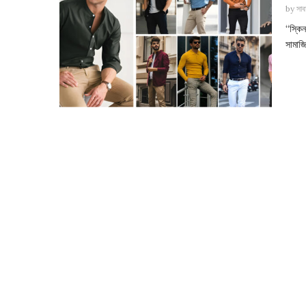
by
সাব
“স্কিন
সামাজি