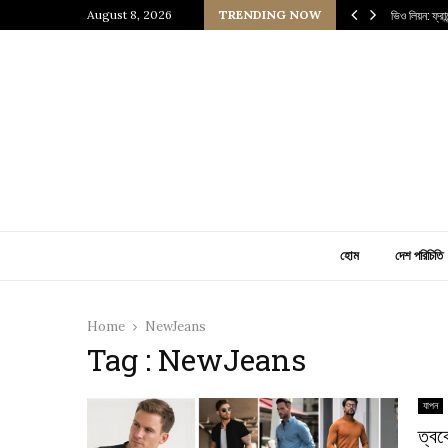
 প্রাচীন জাপানি আধ্যাত্মিকতার ছোঁয়া
August 8, 2026
TRENDING NOW
ভিও লিয়ন: ফ্র
হোম
দেশ পরিচিতি
Home
NewJeans
Tag : NewJeans
যাপন
ত্বক