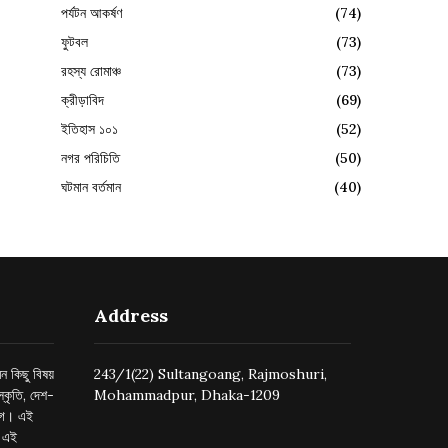
পর্যটন আকর্ষণ
(74)
ফুটবল
(73)
রহস্য রোমাঞ্চ
(73)
ক্রীড়াবিদ
(69)
ইতিহাস ১০১
(52)
নগর পরিচিতি
(50)
ঘটমান বর্তমান
(40)
Address
ন কিছু বিষয়
243/1(22) Sultangoang, Rajmoshuri,
্কৃতি, দেশ-
Mohammadpur, Dhaka-1209
ুগে। এই
র এই