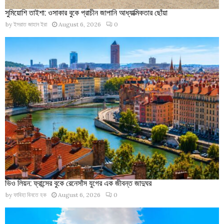
সুমিয়োশি তাইশা: ওসাকার বুকে প্রাচীন জাপানি আধ্যাত্মিকতার ছোঁয়া
by
ইসরাত জাহান ইরা
August 6, 2026
0
ভিও লিয়ন: ফ্রান্সের বুকে রেনেসাঁস যুগের এক জীবন্ত জাদুঘর
by
ফাবিহা বিনতে হক
August 6, 2026
0