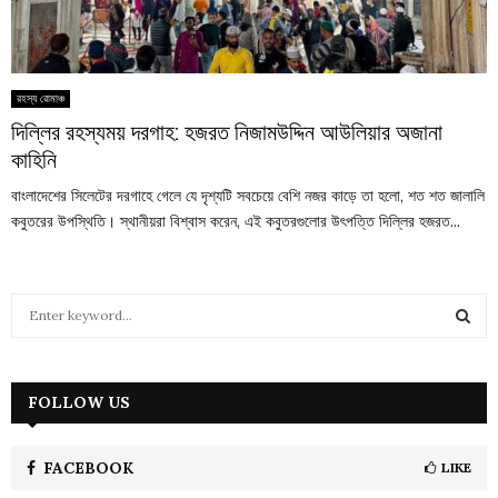
রহস্য রোমাঞ্চ
দিল্লির রহস্যময় দরগাহ: হজরত নিজামউদ্দিন আউলিয়ার অজানা
কাহিনি
বাংলাদেশের সিলেটের দরগাহে গেলে যে দৃশ্যটি সবচেয়ে বেশি নজর কাড়ে তা হলো, শত শত জালালি
কবুতরের উপস্থিতি। স্থানীয়রা বিশ্বাস করেন, এই কবুতরগুলোর উৎপত্তি দিল্লির হজরত...
S
e
a
S
r
c
FOLLOW US
E
h
f
A
o
FACEBOOK
LIKE
r
R