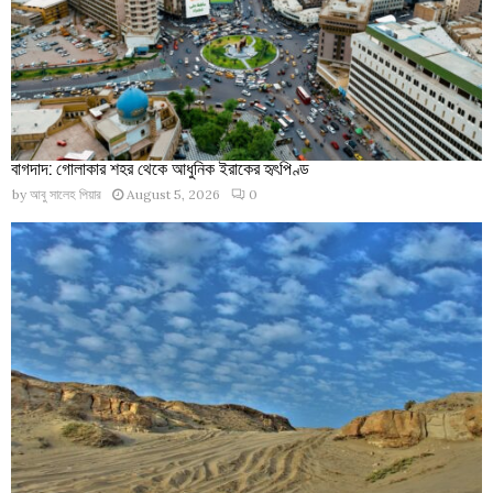
বাগদাদ: গোলাকার শহর থেকে আধুনিক ইরাকের হৃৎপিণ্ড
by
আবু সালেহ পিয়ার
August 5, 2026
0