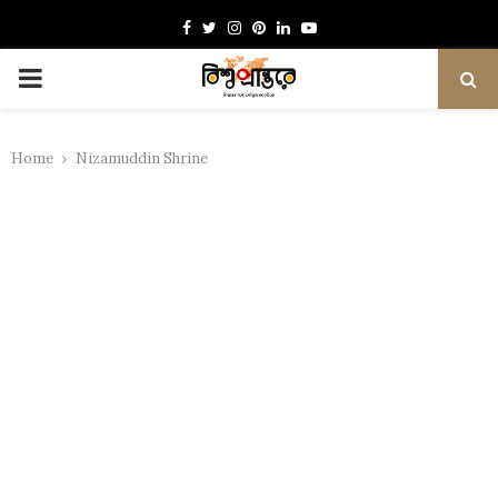
Facebook
Twitter
Instagram
Pinterest
Linkedin
Youtube
PRIMARY
MENU
Home
Nizamuddin Shrine