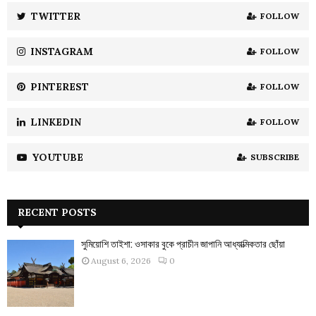
:
TWITTER
FOLLOW
C
INSTAGRAM
FOLLOW
H
PINTEREST
FOLLOW
LINKEDIN
FOLLOW
YOUTUBE
SUBSCRIBE
RECENT POSTS
সুমিয়োশি তাইশা: ওসাকার বুকে প্রাচীন জাপানি আধ্যাত্মিকতার ছোঁয়া
August 6, 2026
0