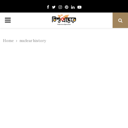
Facebook
Twitter
Instagram
Pinterest
Linkedin
Youtube
PRIMARY
MENU
Home
nuclear history