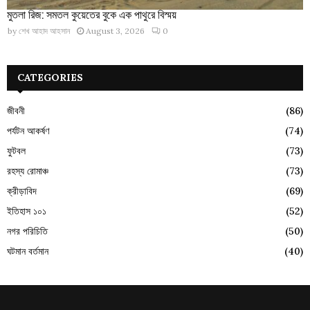
মুতলা রিজ: সমতল কুয়েতের বুকে এক পাথুরে বিস্ময়
by
শেখ আহাদ আহসান
August 3, 2026
0
CATEGORIES
জীবনী
(86)
পর্যটন আকর্ষণ
(74)
ফুটবল
(73)
রহস্য রোমাঞ্চ
(73)
ক্রীড়াবিদ
(69)
ইতিহাস ১০১
(52)
নগর পরিচিতি
(50)
ঘটমান বর্তমান
(40)