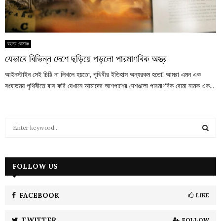
রহস্য রোমাঞ্চ
যেভাবে বিভিন্ন দেশে ছড়িয়ে পড়লো পারমাণবিক অস্ত্র
আইনস্টাইন সেই চিঠি না লিখলে হয়তো, পৃথিবীর ইতিহাস অন্যরকম হতো! আমরা এমন এক
সংঘাতময় পৃথিবীতে বাস করি যেখানে আমাদের আশপাশের দেশগুলো পারমাণবিক বোমা নামক এক...
S
e
a
S
r
c
FOLLOW US
E
h
f
A
o
FACEBOOK
LIKE
r
R
:
TWITTER
FOLLOW