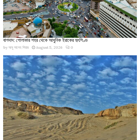
বাগদাদ: গোলাকার শহর থেকে আধুনিক ইরাকের হৃৎপিণ্ড
by
আবু সালেহ পিয়ার
August 5, 2026
0