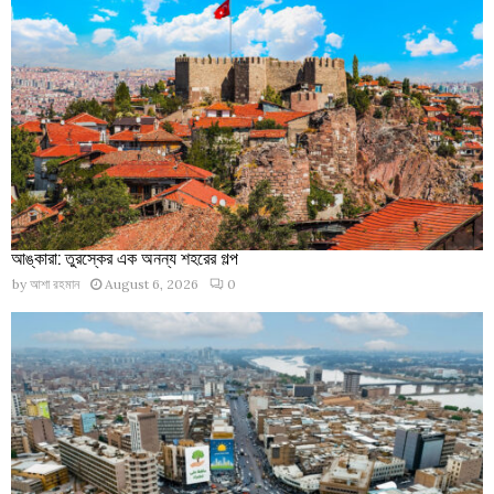
আঙ্কারা: তুরস্কের এক অনন্য শহরের গল্প
by
আশা রহমান
August 6, 2026
0