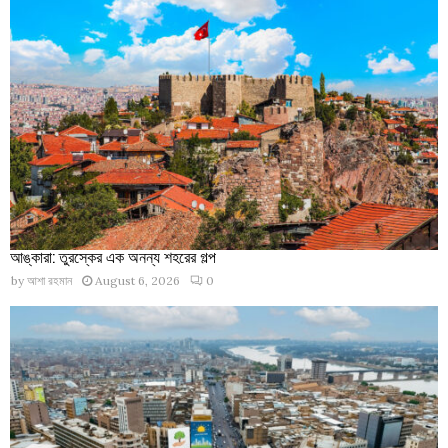
আঙ্কারা: তুরস্কের এক অনন্য শহরের গল্প
by
আশা রহমান
August 6, 2026
0