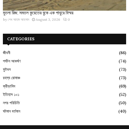
মুতলা রিজ: সমতল কুয়েতের বুকে এক পাথুরে বিস্ময়
by
শেখ আহাদ আহসান
August 3, 2026
0
CATEGORIES
জীবনী
(86)
পর্যটন আকর্ষণ
(74)
ফুটবল
(73)
রহস্য রোমাঞ্চ
(73)
ক্রীড়াবিদ
(69)
ইতিহাস ১০১
(52)
নগর পরিচিতি
(50)
ঘটমান বর্তমান
(40)