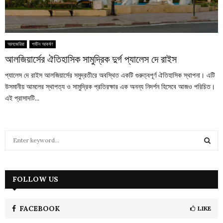
আলজেরিয়া
পর্যটন আকর্ষণ
আলজিয়ার্সের ঐতিহাসিক সামুদ্রিক দুর্গ প্যালেস দে রাইস
প্যালেস দে রাইস আলজিয়ার্সের সমুদ্রতীরে অবস্থিত একটি গুরুত্বপূর্ণ ঐতিহাসিক স্থাপনা। এটি
উসমানীয় আমলের স্থাপত্য ও সামুদ্রিক প্রতিরক্ষার এক অনন্য নিদর্শন হিসেবে আজও পরিচিত।
এই প্রাসাদটি...
S
e
a
S
r
c
FOLLOW US
E
h
f
A
o
FACEBOOK
LIKE
r
R