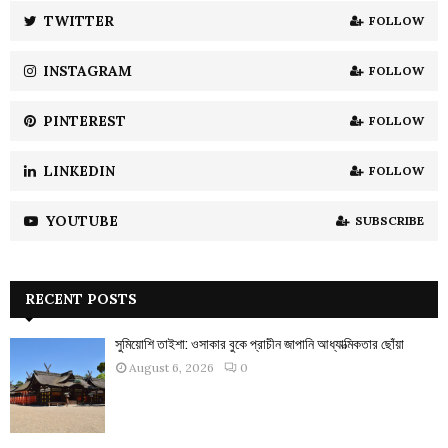
:
TWITTER
FOLLOW
C
INSTAGRAM
FOLLOW
H
PINTEREST
FOLLOW
LINKEDIN
FOLLOW
YOUTUBE
SUBSCRIBE
RECENT POSTS
সুমিয়োশি তাইশা: ওসাকার বুকে প্রাচীন জাপানি আধ্যাত্মিকতার ছোঁয়া
August 6, 2026
0