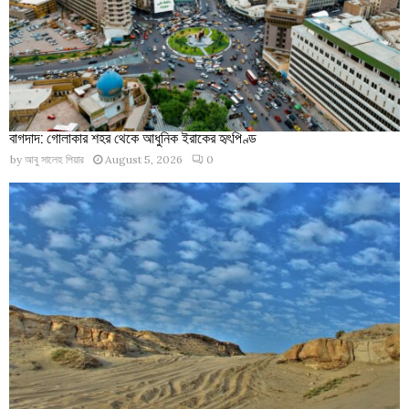
বাগদাদ: গোলাকার শহর থেকে আধুনিক ইরাকের হৃৎপিণ্ড
by
আবু সালেহ পিয়ার
August 5, 2026
0