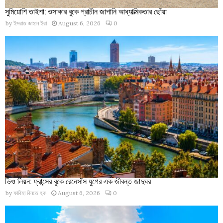
সুমিয়োশি তাইশা: ওসাকার বুকে প্রাচীন জাপানি আধ্যাত্মিকতার ছোঁয়া
by
ইসরাত জাহান ইরা
August 6, 2026
0
ভিও লিয়ন: ফ্রান্সের বুকে রেনেসাঁস যুগের এক জীবন্ত জাদুঘর
by
ফাবিহা বিনতে হক
August 6, 2026
0