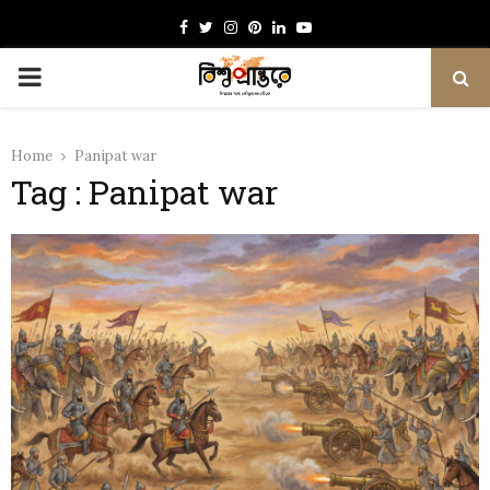
Facebook
Twitter
Instagram
Pinterest
Linkedin
Youtube
PRIMARY
MENU
Home
Panipat war
Tag : Panipat war