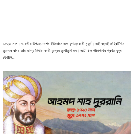
১৫২৬ সাল। ভারতীয় উপমহাদেশের ইতিহাসে এক যুগান্তকারী মুহূর্ত। এই বছরই জহিরউদ্দিন
মুহাম্মদ বাবর তার ভাগ্য নির্ধারণকারী যুদ্ধের মুখোমুখি হন। এটি ছিল পানিপথের প্রথম যুদ্ধ,
যেখানে...