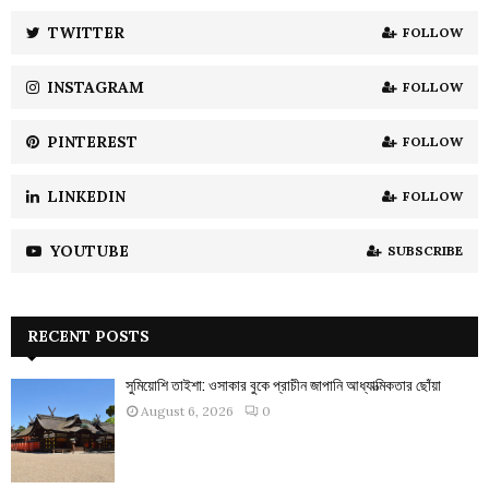
r
R
:
TWITTER
FOLLOW
C
INSTAGRAM
FOLLOW
H
PINTEREST
FOLLOW
LINKEDIN
FOLLOW
YOUTUBE
SUBSCRIBE
RECENT POSTS
সুমিয়োশি তাইশা: ওসাকার বুকে প্রাচীন জাপানি আধ্যাত্মিকতার ছোঁয়া
August 6, 2026
0