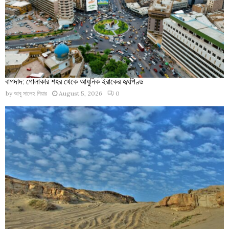
বাগদাদ: গোলাকার শহর থেকে আধুনিক ইরাকের হৃৎপিণ্ড
by
আবু সালেহ পিয়ার
August 5, 2026
0