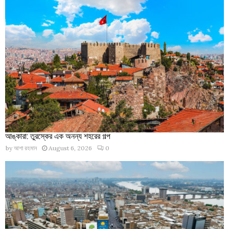
আঙ্কারা: তুরস্কের এক অনন্য শহরের গল্প
by
আশা রহমান
August 6, 2026
0