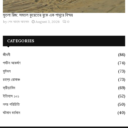
মুতলা রিজ: সমতল কুয়েতের বুকে এক পাথুরে বিস্ময়
by
শেখ আহাদ আহসান
August 3, 2026
0
CATEGORIES
জীবনী
(86)
পর্যটন আকর্ষণ
(74)
ফুটবল
(73)
রহস্য রোমাঞ্চ
(73)
ক্রীড়াবিদ
(69)
ইতিহাস ১০১
(52)
নগর পরিচিতি
(50)
ঘটমান বর্তমান
(40)