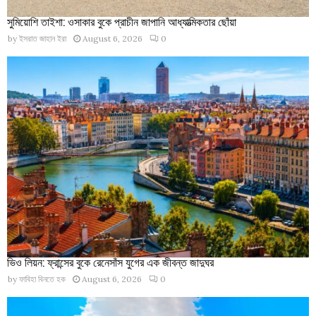
সুমিয়োশি তাইশা: ওসাকার বুকে প্রাচীন জাপানি আধ্যাত্মিকতার ছোঁয়া
by
ইসরাত জাহান ইরা
August 6, 2026
0
ভিও লিয়ন: ফ্রান্সের বুকে রেনেসাঁস যুগের এক জীবন্ত জাদুঘর
by
ফাবিহা বিনতে হক
August 6, 2026
0