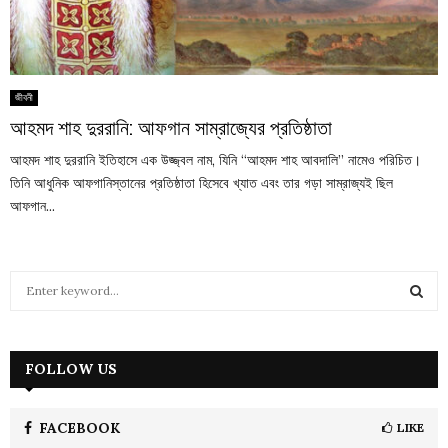
জীবনী
আহমদ শাহ দুররানি: আফগান সাম্রাজ্যের প্রতিষ্ঠাতা
আহমদ শাহ দুররানি ইতিহাসে এক উজ্জ্বল নাম, যিনি “আহমদ শাহ আবদালি” নামেও পরিচিত।
তিনি আধুনিক আফগানিস্তানের প্রতিষ্ঠাতা হিসেবে খ্যাত এবং তার গড়া সাম্রাজ্যই ছিল
আফগান...
S
e
a
S
r
c
FOLLOW US
E
h
f
A
o
FACEBOOK
LIKE