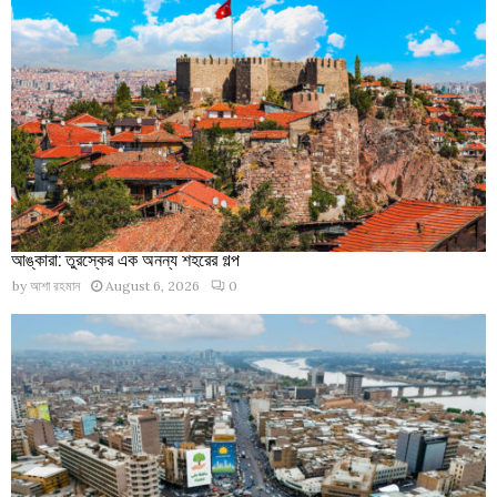
আঙ্কারা: তুরস্কের এক অনন্য শহরের গল্প
by
আশা রহমান
August 6, 2026
0