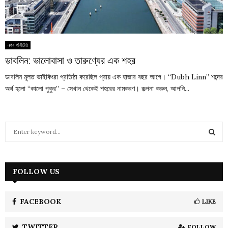
নগর পরিচিতি
ডাবলিন: ভালোবাসা ও তারুণ্যের এক শহর
ডাবলিন মূলত ভাইকিংরা প্রতিষ্ঠা করেছিল প্রায় এক হাজার বছর আগে। “Dubh Linn” শব্দের
অর্থ হলো “কালো পুকুর” – সেখান থেকেই শহরের নামকরণ। কল্পনা করুন, আপনি...
S
e
a
S
r
c
FOLLOW US
E
h
f
A
o
FACEBOOK
LIKE
r
R
:
TWITTER
FOLLOW