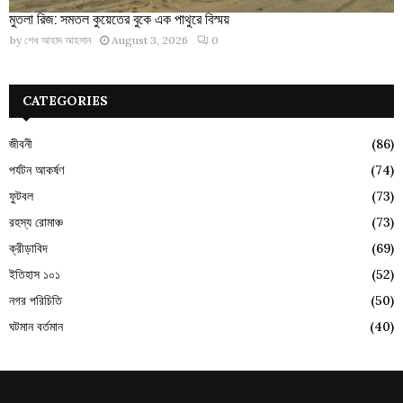
মুতলা রিজ: সমতল কুয়েতের বুকে এক পাথুরে বিস্ময়
by
শেখ আহাদ আহসান
August 3, 2026
0
CATEGORIES
জীবনী
(86)
পর্যটন আকর্ষণ
(74)
ফুটবল
(73)
রহস্য রোমাঞ্চ
(73)
ক্রীড়াবিদ
(69)
ইতিহাস ১০১
(52)
নগর পরিচিতি
(50)
ঘটমান বর্তমান
(40)