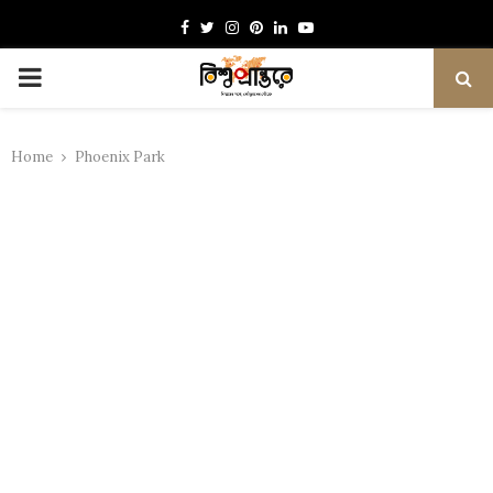
Facebook
Twitter
Instagram
Pinterest
Linkedin
Youtube
PRIMARY
MENU
Home
Phoenix Park