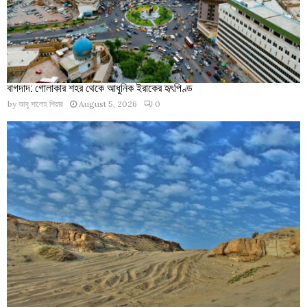
বাগদাদ: গোলাকার শহর থেকে আধুনিক ইরাকের হৃৎপিণ্ড
by
আবু সালেহ পিয়ার
August 5, 2026
0