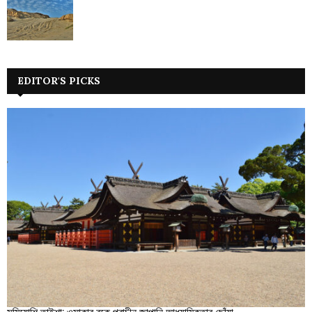
EDITOR'S PICKS
সুমিয়োশি তাইশা: ওসাকার বুকে প্রাচীন জাপানি আধ্যাত্মিকতার ছোঁয়া